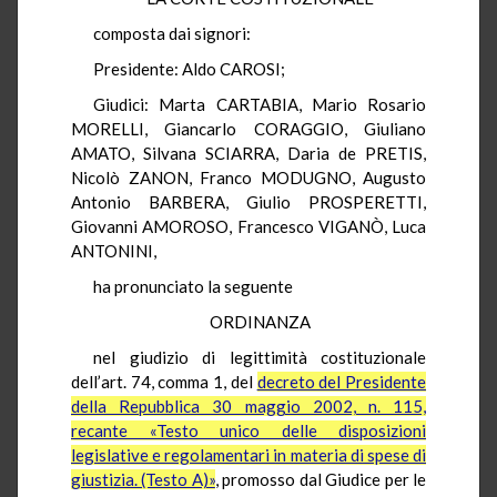
composta dai signori:
Presidente: Aldo CAROSI;
Giudici: Marta CARTABIA, Mario Rosario
MORELLI, Giancarlo CORAGGIO, Giuliano
AMATO, Silvana SCIARRA, Daria de PRETIS,
Nicolò ZANON, Franco MODUGNO, Augusto
Antonio BARBERA, Giulio PROSPERETTI,
Giovanni AMOROSO, Francesco VIGANÒ, Luca
ANTONINI,
ha pronunciato la seguente
ORDINANZA
nel giudizio di legittimità costituzionale
dell’art. 74, comma 1, del
decreto del Presidente
della Repubblica 30 maggio 2002, n. 115,
recante «Testo unico delle disposizioni
legislative e regolamentari in materia di spese di
giustizia. (Testo A)»
, promosso dal Giudice per le