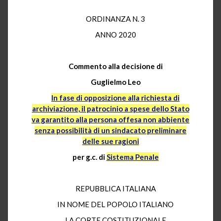
ORDINANZA N. 3
ANNO 2020
Commento alla decisione di
Guglielmo Leo
In fase di opposizione alla richiesta di
archiviazione, il patrocinio a spese dello Stato
va garantito alla persona offesa non abbiente
senza possibilità di un sindacato preliminare
delle sue ragioni
per g.c. di
Sistema Penale
REPUBBLICA ITALIANA
IN NOME DEL POPOLO ITALIANO
LA CORTE COSTITUZIONALE