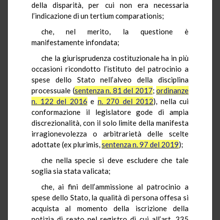
della disparità, per cui non era necessaria
l’indicazione di un tertium comparationis;
che, nel merito, la questione è
manifestamente infondata;
che la giurisprudenza costituzionale ha in più
occasioni ricondotto l’istituto del patrocinio a
spese dello Stato nell’alveo della disciplina
processuale (
sentenza n. 81 del 2017
;
ordinanze
n. 122 del 2016
e
n. 270 del 2012
), nella cui
conformazione il legislatore gode di ampia
discrezionalità, con il solo limite della manifesta
irragionevolezza o arbitrarietà delle scelte
adottate (ex plurimis,
sentenza n. 97 del 2019
);
che nella specie si deve escludere che tale
soglia sia stata valicata;
che, ai fini dell’ammissione al patrocinio a
spese dello Stato, la qualità di persona offesa si
acquista al momento della iscrizione della
notizia di reato nel registro di cui all’art. 335