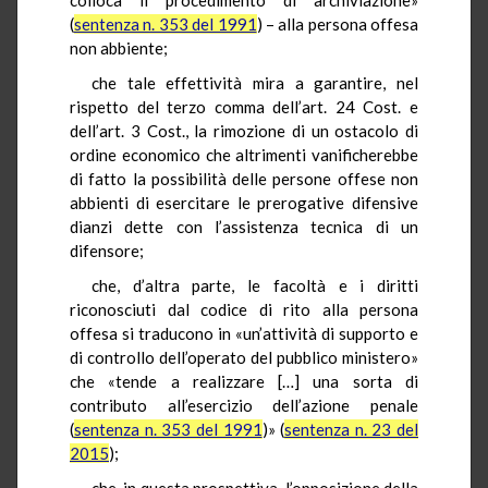
(
sentenza n. 353 del 1991
) – alla persona offesa
non abbiente;
che tale effettività mira a garantire, nel
rispetto del terzo comma dell’art. 24 Cost. e
dell’art. 3 Cost., la rimozione di un ostacolo di
ordine economico che altrimenti vanificherebbe
di fatto la possibilità delle persone offese non
abbienti di esercitare le prerogative difensive
dianzi dette con l’assistenza tecnica di un
difensore;
che, d’altra parte, le facoltà e i diritti
riconosciuti dal codice di rito alla persona
offesa si traducono in «un’attività di supporto e
di controllo dell’operato del pubblico ministero»
che «tende a realizzare […] una sorta di
contributo all’esercizio dell’azione penale
(
sentenza n. 353 del 1991
)» (
sentenza n. 23 del
2015
);
che, in questa prospettiva, l’opposizione della