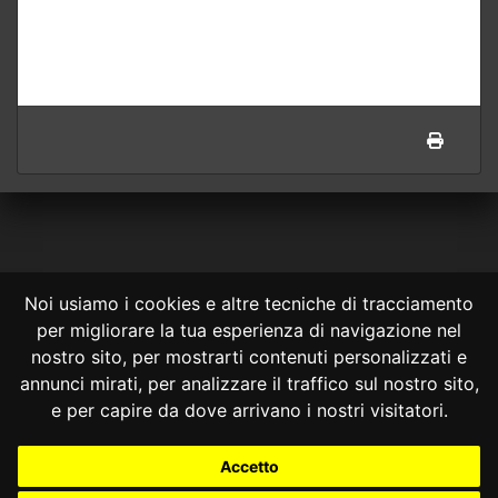
Noi usiamo i cookies e altre tecniche di tracciamento
per migliorare la tua esperienza di navigazione nel
CONSULTA ONLINE DAL 1995 -
NOTE LEGALI
nostro sito, per mostrarti contenuti personalizzati e
annunci mirati, per analizzare il traffico sul nostro sito,
Consulta OnLine non ha prodotto e non è responsabile per i contenuti e
le informazioni legali di siti collegati.
e per capire da dove arrivano i nostri visitatori.
La consultazione di questi o del materiale contenuto nel sito non
costituisce una relazione di consulenza legale.
Accetto
Nessuno deve confidare o agire in base alle informazioni disponibili in