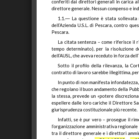
conferiti dai direttori generali in carica
direttore generale. Nessun compenso e inde
1.1.― La questione è stata sollevata n
dell’Azienda U.S.L. di Pescara, contro qu
Pescara.
La citata sentenza – come riferisce il 
tempo determinato), per la risoluzione d
dell’AUSL, che aveva receduto in forza dell’
Sotto il profilo della rilevanza, la Co
contratto di lavoro sarebbe illegittima, pe
In punto di non manifesta infondatezza, 
che regolano il buon andamento della Pubbl
la stessa, prevede un «potere discreziona
espellere dalle loro cariche il Direttore 
giurisprudenza costituzionale più recente.
Infatti, se è pur vero – prosegue il ri
l’organizzazione amministrativa regionale 
tra il direttore generale e i direttori ammi