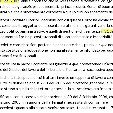
03 del 2007
, abbia precisato che la «cessazione automatica,
ex lege
za di idonee garanzie procedimentali, i principi costituzionali di buon 
nistrativa, che è strettamente correlato a quello di buon andamento de
tresì ricordate ulteriori decisioni con cui questa Corte ha dichiara
e, come quella oggetto del presente scrutinio, non garantivano la 
rizzo politico amministrativo e quelli di gestione
(cfr. sentenze
n 81 d
edimentali, i principi costituzionali di buon andamento e imparzialità
predette considerazioni
portano a concludere che il giudizio
a quo
non
timità costituzionale, questione non manifestamente infondata per qua
rametri costituzionali.
costituita la parte ricorrente nel giudizio
a
quo
, premettendo un’arti
o del Giudice del lavoro del Tribunale di Pescara e al successivo app
da che la fattispecie di cui trattasi investe un rapporto di lavoro con
ito di deliberazione n. 663 del 2005 del direttore generale, all’e
co stesso a quella del direttore generale, la cui scadenza era fissata
ificata, con successiva deliberazione n. 80 del 3 febbraio 2006, ch
aggio 2005, in ragione dell’affermata necessità di conformare il r
recedente quanto alla durata, veniva sottoscritto dall’interessato il