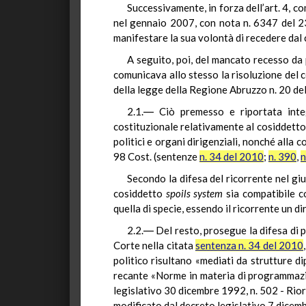
Successivamente, in forza dell’art. 4, 
nel gennaio 2007, con nota n. 6347 del 23
manifestare la sua volontà di recedere dal 
A seguito, poi, del mancato recesso da p
comunicava allo stesso la risoluzione del c
della legge della Regione Abruzzo n. 20 de
2.1.― Ciò premesso e riportata integ
costituzionale relativamente al cosiddett
politici e organi dirigenziali, nonché alla 
98 Cost. (sentenze
n. 34 del 2010
;
n. 390
,
n
Secondo la difesa del ricorrente nel gi
cosiddetto
spoils
system
sia compatibile con
quella di specie, essendo il ricorrente un di
2.2.― Del resto, prosegue la difesa di 
Corte nella citata
sentenza n. 34 del 2010
politico risultano «mediati da strutture d
recante «Norme in materia di programmazion
legislativo 30 dicembre 1992, n. 502 - Riord
modificato dal decreto legislativo 7 dicemb