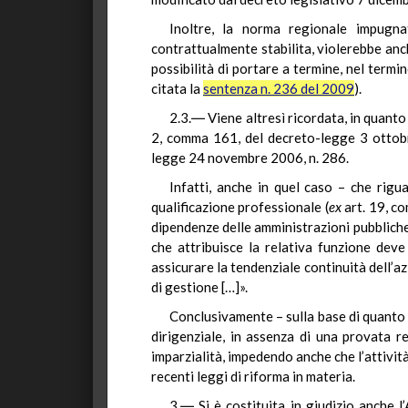
Inoltre, la norma regionale impugna
contrattualmente stabilita, violerebbe anche
possibilità di portare a termine, nel termine
citata la
sentenza n. 236 del 2009
).
2.3.― Viene altresì ricordata, in quanto
2, comma 161, del decreto-legge 3 ottobre 
legge 24 novembre 2006, n. 286.
Infatti, anche in quel caso – che rigu
qualificazione professionale (
ex
art. 19, c
dipendenze delle amministrazioni pubbliche»
che attribuisce la relativa funzione deve
assicurare la tendenziale continuità dell’az
di gestione […]».
Conclusivamente – sulla base di quanto 
dirigenziale, in assenza di una provata re
imparzialità, impedendo anche che l’attivit
recenti leggi di riforma in materia.
3.― Si è costituita in giudizio anche 