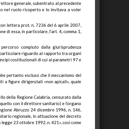
irettore generale, subentrato al precedente
 nel ruolo ricoperto e lo invitava a voler
con lettera prot. n. 7236 del 6 aprile 2007,
 di essa, in particolare, l’art. 4, comma 1,
l percorso compiuto dalla giurisprudenza
n particolare riguardo al rapporto tra organi
ncipi costituzionali di cui ai parametri 97 e
rebbe pertanto escluso che il meccanismo del
ti a figure dirigenziali «non apicali», quale
llo della Regione Calabria, censurato dalla
ù quello con il direttore sanitario) e l’organo
a Regione Abruzzo 24 dicembre 1996, n. 146,
itario regionale, in attuazione del decreto
lla legge 23 ottobre 1992, n. 421», così come