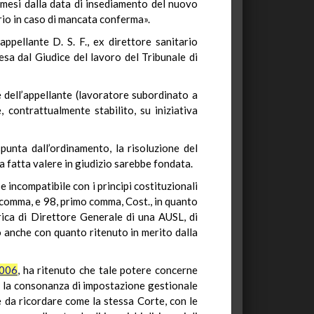
e mesi dalla data di insediamento del nuovo
rio in caso di mancata conferma».
ppellante D. S. F., ex direttore sanitario
sa dal Giudice del lavoro del Tribunale di
e dell’appellante (lavoratore subordinato a
contrattualmente stabilito, su iniziativa
spunta dall’ordinamento, la risoluzione del
a fatta valere in giudizio sarebbe fondata.
 incompatibile con i principi costituzionali
 comma, e 98, primo comma, Cost., in quanto
rica di Direttore Generale di una AUSL, di
o anche con quanto ritenuto in merito dalla
2006
, ha ritenuto che tale potere concerne
a, la consonanza di impostazione gestionale
, è da ricordare come la stessa Corte, con le