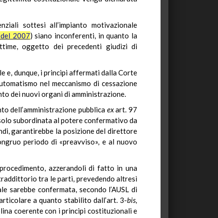
ziali sottesi all’impianto motivazionale
 del 2007
) siano inconferenti, in quanto la
ttime, oggetto dei precedenti giudizi di
ale e, dunque, i principi affermati dalla Corte
 automatismo nel meccanismo di cessazione
nto dei nuovi organi di amministrazione.
nto dell’amministrazione pubblica
ex
art. 97
 solo subordinata al potere confermativo da
di, garantirebbe la posizione del direttore
congruo periodo di «preavviso», e al nuovo
l procedimento, azzerandoli di fatto in una
raddittorio tra le parti, prevedendo altresì
ale sarebbe confermata, secondo l’AUSL di
rticolare a quanto stabilito dall’art. 3-
bis,
lina coerente con i principi costituzionali e