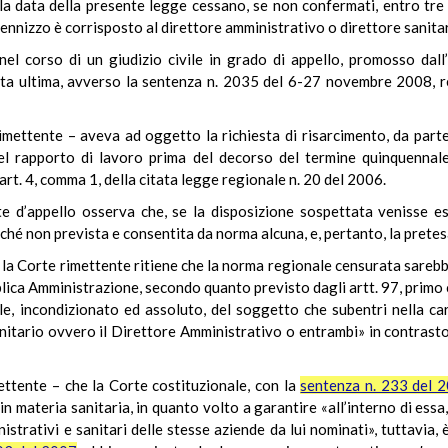
 alla data della presente legge cessano, se non confermati, entro tr
nnizzo è corrisposto al direttore amministrativo o direttore sanita
el corso di un giudizio civile in grado di appello, promosso dall’a
esta ultima, avverso la sentenza n. 2035 del 6-27 novembre 2008, re
rimettente – aveva ad oggetto la richiesta di risarcimento, da part
el rapporto di lavoro prima del decorso del termine quinquennale, 
art. 4, comma 1, della citata legge regionale n. 20 del 2006.
rte d’appello osserva che, se la disposizione sospettata venisse e
rché non prevista e consentita da norma alcuna, e, pertanto, la pretes
la Corte rimettente ritiene che la norma regionale censurata sarebbe
ica Amministrazione, secondo quanto previsto dagli artt. 97, primo
le, incondizionato ed assoluto, del soggetto che subentri nella ca
Sanitario ovvero il Direttore Amministrativo o entrambi» in contrast
mettente – che la Corte costituzionale, con la
sentenza n. 233 del 
in materia sanitaria, in quanto volto a garantire «all’interno di ess
nistrativi e sanitari delle stesse aziende da lui nominati», tuttavia