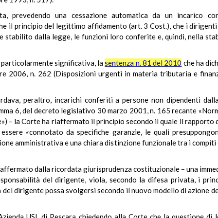
ta, prevedendo una cessazione automatica da un incarico conf
 il principio del legittimo affidamento (art. 3 Cost.), che i dirigen
 stabilito dalla legge, le funzioni loro conferite e, quindi, nella sta
 particolarmente significativa, la
sentenza n. 81 del 2010
che ha dichi
2006, n. 262 (Disposizioni urgenti in materia tributaria e finanzi
ardava, peraltro, incarichi conferiti a persone non dipendenti dal
omma 6, del decreto legislativo 30 marzo 2001, n. 165 recante «Norm
) – la Corte ha riaffermato il principio secondo il quale il rapporto
 essere
«connotato da specifiche garanzie, le quali presuppongo
ione amministrativa e una chiara distinzione funzionale tra i compiti 
affermato dalla ricordata giurisprudenza costituzionale – una imme
sponsabilità del dirigente, viola, secondo la difesa privata, i pri
à del dirigente possa svolgersi secondo il nuovo modello di azione d
l’Azienda USL di Pescara chiedendo alla Corte che la questione di l