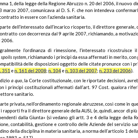
comma 1, della legge della Regione Abruzzo n. 20 del 2006, il nuovo d
 marzo 2007, comunicava al D. S. F. che non intendeva confermarlo
contratto in essere con l’azienda sanitaria.
arte dell’interessato dall’incarico ricoperto, il direttore generale, 
ontratto con decorrenza dal 9 aprile 2007, richiamando, a motivazione
l 2006.
ralmente l’ordinanza di rimessione, l’interessato ricostruisce i
o
spoils
system
, richiamando i principi da essa affermati in merito, co
compatibilità delle disposizioni oggetto delle citate pronunce con i pri
. 351
e
n. 161 del 2008
;
n. 104
e
n. 103 del 2007
;
n. 233 del 2006
).
udizio
a quo
, la Corte costituzionale, con le riportate decisioni, av
 i principi costituzionali affermati dall’art. 97 Cost. qualora riferi
rettore sanitario.
parte privata, nell’ordinamento regionale abruzzese, così come in que
, i rapporti fra il direttore generale della AUSL (e, quindi, ancor di pi
ipendenti dalla Giunta» (si vedano gli artt. 3 e 4 della legge dell
e, contabilità, gestione e controllo delle Aziende del servizio san
ino della disciplina in materia sanitaria, a norma dell’articolo 1 de
re 1993, n. 517).