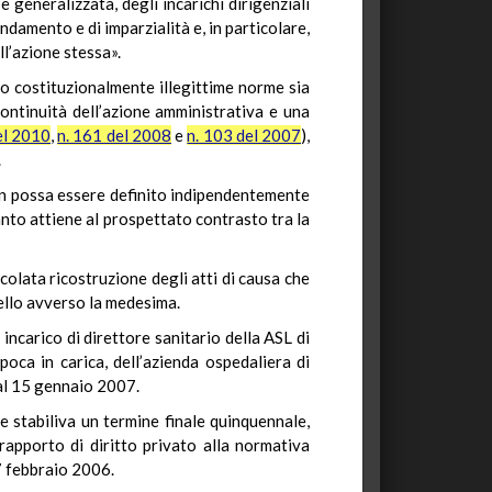
e generalizzata, degli incarichi dirigenziali
andamento e di imparzialità e, in particolare,
ll’azione stessa».
to costituzionalmente illegittime norme sia
continuità dell’azione amministrativa e una
el 2010
,
n. 161 del 2008
e
n. 103 del 2007
),
.
 possa essere definito indipendentemente
nto attiene al prospettato contrasto tra la
colata ricostruzione degli atti di causa che
ello avverso la medesima.
 incarico di direttore sanitario della ASL di
poca in carica, dell’azienda ospedaliera di
 al 15 gennaio 2007.
e stabiliva un termine finale quinquennale,
apporto di diritto privato alla normativa
 7 febbraio 2006.