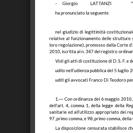
- Giorgio LATTANZI "
ha pronunciato la seguente
nel giudizio di legittimità costituzion
relative al funzionamento delle strutture s
loro regolazione), promosso dalla Corte d’a
2010, iscritta al n. 347 del registro ordin
Visti
gli atti di costituzione di D. S. F. e
udito
nell’udienza pubblica del 5 luglio
uditi
gli avvocati Franco Di Teodoro per
1.― Con ordinanza del 6 maggio 2010, la
dell’art. 4, comma 1, della legge della R
sanitarie ed all’utilizzo appropriato dei re
97, primo comma, e 98, primo comma, della 
La disposizione censurata stabilisce ch