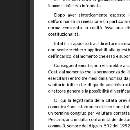
inammissibile e/o infondata.
Dopo aver sinteticamente esposto le 
dell’ordinanza di rimessione (in particolar
norma censurata in realtà fissa una dis
costituzionalità.
Infatti, il rapporto tra il direttore sani
non sembrerebbero applicabili alla quest
dell’incarico, dal momento che esso è subor
Conseguentemente, non vi sarebbe alcun
Cost. dal momento che la permanenza del di
esercitarsi entro tre mesi dalla nomina da
sanitario (oltre che di quello amministra
direttore generale la possibilità di verificar
Di qui la legittimità della citata prev
comunicazione istantanea di rimozione fatta
un termine congruo per valutare corretta
Pescara, anche dalla conformità del dettato
comma 8, sempre del d.lgs. n. 502 del 1992. 