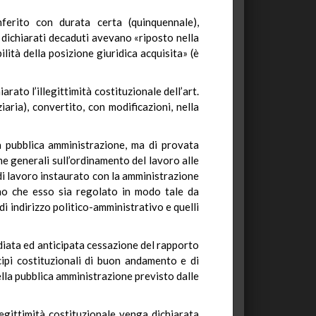
erito con durata certa (quinquennale),
ti dichiarati decaduti avevano «riposto nella
bilità della posizione giuridica acquisita» (è
arato l’illegittimità costituzionale dell’art.
aria), convertito, con modificazioni, nella
la pubblica amministrazione, ma di provata
e generali sull’ordinamento del lavoro alle
 di lavoro instaurato con la amministrazione
no che esso sia regolato in modo tale da
di indirizzo politico-amministrativo e quelli
diata ed anticipata cessazione del rapporto
ncipi costituzionali di buon andamento e di
ella pubblica amministrazione previsto dalle
egittimità costituzionale venga dichiarata