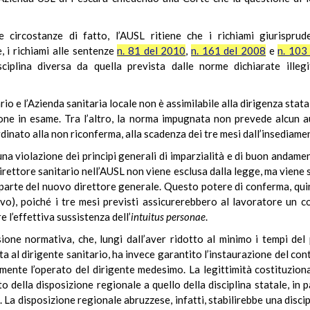
circostanze di fatto, l’AUSL ritiene che i richiami giurispruden
e, i richiami alle sentenze
n. 81 del 2010
,
n. 161 del 2008
e
n. 103
ciplina diversa da quella prevista dalle norme dichiarate illegi
tario e l’Azienda sanitaria locale non è assimilabile alla dirigenza stat
ione in esame. Tra l’altro, la norma impugnata non prevede alcun
dinato alla non riconferma, alla scadenza dei tre mesi dall’insediame
a violazione dei principi generali di imparzialità e di buon andame
rettore sanitario nell’AUSL non viene esclusa dalla legge, ma viene
 parte del nuovo direttore generale. Questo potere di conferma, quin
tivo), poiché i tre mesi previsti assicurerebbero al lavoratore un 
e l’effettiva sussistenza dell’
intuitus
personae
.
isione normativa, che, lungi dall’aver ridotto al minimo i tempi de
 al dirigente sanitario, ha invece garantito l’instaurazione del cont
mente l’operato del dirigente medesimo. La legittimità costituzion
 della disposizione regionale a quello della disciplina statale, in pa
La disposizione regionale abruzzese, infatti, stabilirebbe una discip