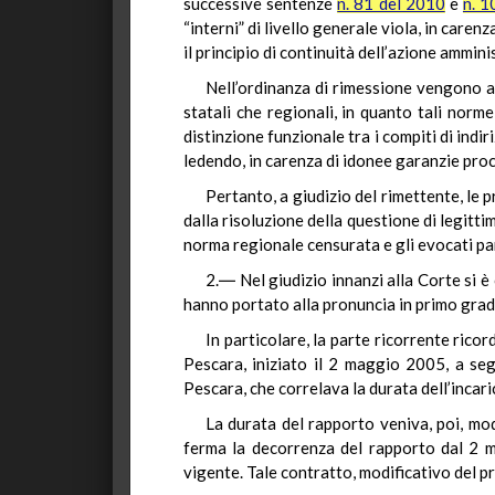
successive sentenze
n. 81 del 2010
e
n. 1
“interni” di livello generale viola, in caren
il principio di continuità dell’azione ammi
Nell’ordinanza di rimessione vengono al
statali che regionali, in quanto tali norm
distinzione funzionale tra i compiti di indi
ledendo, in carenza di idonee garanzie proc
Pertanto, a giudizio del rimettente, le 
dalla risoluzione della questione di legit
norma regionale censurata e gli evocati pa
2.― Nel giudizio innanzi alla Corte si è 
hanno portato alla pronuncia in primo grad
In particolare, la parte ricorrente ricor
Pescara, iniziato il 2 maggio 2005, a segu
Pescara, che correlava la durata dell’incari
La durata del rapporto veniva, poi, mod
ferma la decorrenza del rapporto dal 2 m
vigente. Tale contratto, modificativo del p