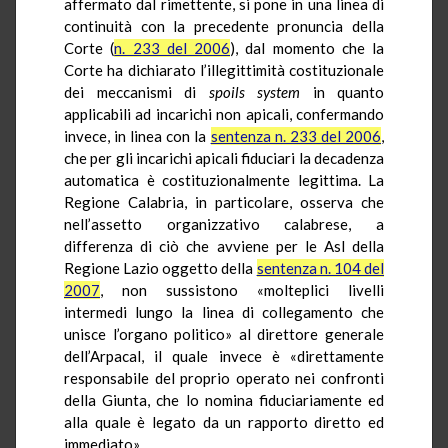
affermato dal rimettente, si pone in una linea di
continuità con la precedente pronuncia della
Corte (
n. 233 del 2006
), dal momento che la
Corte ha dichiarato l’illegittimità costituzionale
dei meccanismi di
spoils system
in quanto
applicabili ad incarichi non apicali, confermando
invece, in linea con la
sentenza n. 233 del 2006
,
che per gli incarichi apicali fiduciari la decadenza
automatica è costituzionalmente legittima. La
Regione Calabria, in particolare, osserva che
nell’assetto organizzativo calabrese, a
differenza di ciò che avviene per le Asl della
Regione Lazio oggetto della
sentenza n. 104 del
2007
, non sussistono «molteplici livelli
intermedi lungo la linea di collegamento che
unisce l’organo politico» al direttore generale
dell’Arpacal, il quale invece è «direttamente
responsabile del proprio operato nei confronti
della Giunta, che lo nomina fiduciariamente ed
alla quale è legato da un rapporto diretto ed
immediato».