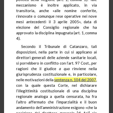
meccanismo è inoltre applicato, in via
transitoria, anche «alle nomine conferite,
rinnovate o comunque rese operative nei nove
mesi antecedenti il 3 aprile 2005», data di
elezione del Consiglio regionale che ha
approvato la disciplina impugnata (art. 1, comma
4).
Secondo il Tribunale di Catanzaro, tali
disposizioni, nella parte in cui si applicano ai
direttori generali delle aziende sanitarie locali,
si porrebbero in conflitto con l’art. 97 Cost., per
ragioni che il giudice
a quo
rinviene nella
giurisprudenza costituzionale e, in particolare,
nelle motivazioni della
sentenza n. 104 del 2007
,
con la quale questa Corte, nel dichiarare
l’illegittimità costituzionale di una disciplina
regionale analoga a quella censurata, ha fra
l’altro affermato che l’imparzialità e il buon
andamento dell’amministrazione esigono «che la
posizione del direttore generale [di Asl] sia