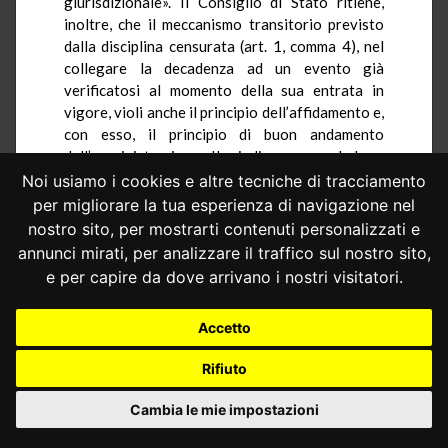
giurisdizionale». Il Consiglio di Stato ritiene,
inoltre, che il meccanismo transitorio previsto
dalla disciplina censurata (art. 1, comma 4), nel
collegare la decadenza ad un evento già
verificatosi al momento della sua entrata in
vigore, violi anche il principio dell’affidamento e,
con esso, il principio di buon andamento
dell’amministrazione. Il giudice
a quo
deduce,
infine, la violazione degli artt. 2, 3, 24, 101, 103
Noi usiamo i cookies e altre tecniche di tracciamento
e 113 Cost.
per migliorare la tua esperienza di navigazione nel
nostro sito, per mostrarti contenuti personalizzati e
2. – I giudizi, avendo a oggetto le medesime
annunci mirati, per analizzare il traffico sul nostro sito,
disposizioni, in relazione alle quali sono
prospettate censure analoghe, devono essere
e per capire da dove arrivano i nostri visitatori.
riuniti e decisi con un’unica pronuncia.
Accetto
3. – Devono essere preliminarmente
dichiarate inammissibili, per mancanza di
Rifiuto
motivazione sulla non manifesta infondatezza,
le questioni sollevate dal Consiglio di Stato in
Cambia le mie impostazioni
relazione agli artt. 2, 24, 101, 103 e 113 Cost. Il
rimettente si limita, infatti, a evocare tali