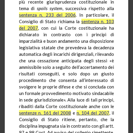
più recente giurisprudenza costituzionale in
tema di
spoils system
, successiva rispetto alla
sentenza n. 233 del 2006
. In particolare, il
Consiglio di Stato richiama la
sentenza n. 103
del 2007
, con cui la Corte costituzionale ha
dichiarato in contrasto con i principi di
imparzialità e buon andamento una disposizione
legislativa statale che prevedeva la decadenza
automatica degli incarichi dirigenziali, rilevando
che una cessazione anticipata degli stessi «è
ammissibile solo a seguito dell’accertamento dei
risultati conseguiti, e solo dopo un giusto
procedimento che consenta all’interessato di
svolgere le proprie difese e che si concluda con
un formale provvedimento motivato sindacabile
in sede giurisdizionale». Alla luce di tali principi,
ribaditi dalla Corte costituzionale anche con le
sentenze n. 161 del 2008
e
n. 104 del 2007
, il
Consiglio di Stato ritiene, pertanto, che la
disciplina impugnata sia in contrasto con gli artt.
97 e 98 Cost. Ad avviso del collegio rimettente,