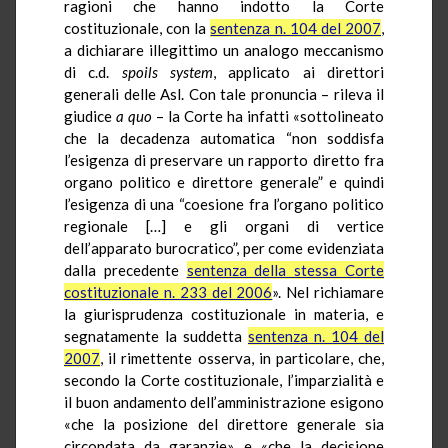
ragioni che hanno indotto la Corte
costituzionale, con la
sentenza n. 104 del 2007
,
a dichiarare illegittimo un analogo meccanismo
di c.d.
spoils system
,
applicato ai direttori
generali delle Asl. Con tale pronuncia – rileva il
giudice
a quo
– la Corte ha infatti «sottolineato
che la decadenza automatica “non soddisfa
l’esigenza di preservare un rapporto diretto fra
organo politico e direttore generale” e quindi
l’esigenza di una “coesione fra l’organo politico
regionale […] e gli organi di vertice
dell’apparato burocratico”, per come evidenziata
dalla precedente
sentenza della stessa Corte
costituzionale n. 233 del 2006
». Nel richiamare
la giurisprudenza costituzionale in materia, e
segnatamente la suddetta
sentenza n. 104 del
2007
, il rimettente osserva, in particolare, che,
secondo la Corte costituzionale, l’imparzialità e
il buon andamento dell’amministrazione esigono
«che la posizione del direttore generale sia
circondata da garanzie» e «che la decisione