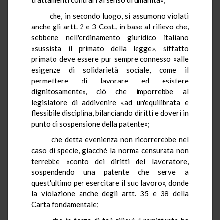
che, in secondo luogo, si assumono violati
anche gli artt. 2 e 3 Cost., in base al rilievo che,
sebbene nell'ordinamento giuridico italiano
«sussista il primato della legge», siffatto
primato deve essere pur sempre connesso «alle
esigenze di solidarietà sociale, come il
permettere di lavorare ed esistere
dignitosamente», ciò che imporrebbe al
legislatore di addivenire «ad un'equilibrata e
flessibile disciplina, bilanciando diritti e doveri in
punto di sospensione della patente»;
che detta evenienza non ricorrerebbe nel
caso di specie, giacché la norma censurata non
terrebbe «conto dei diritti del lavoratore,
sospendendo una patente che serve a
quest'ultimo per esercitare il suo lavoro», donde
la violazione anche degli artt. 35 e 38 della
Carta fondamentale;
che in forza di tali rilievi il remittente ha