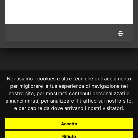
Noi usiamo i cookies e altre tecniche di tracciamento
per migliorare la tua esperienza di navigazione nel
CONSULTA ONLINE DAL 1995 -
NOTE LEGALI
nostro sito, per mostrarti contenuti personalizzati e
annunci mirati, per analizzare il traffico sul nostro sito,
Consulta OnLine non ha prodotto e non è responsabile per i contenuti e
le informazioni legali di siti collegati.
e per capire da dove arrivano i nostri visitatori.
La consultazione di questi o del materiale contenuto nel sito non
costituisce una relazione di consulenza legale.
Accetto
Nessuno deve confidare o agire in base alle informazioni disponibili in
questo sito senza una consulenza legale professionale.
Rifiuto