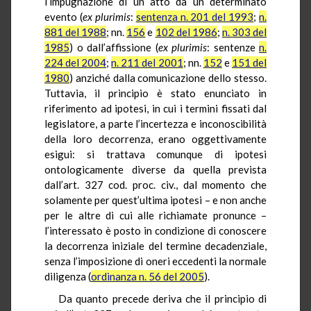
l’impugnazione di un atto da un determinato
evento (
ex plurimis
:
sentenza n. 201 del 1993
;
n.
881 del 1988
; nn.
156
e
102 del 1986
;
n. 303 del
1985
) o dall’affissione (
ex plurimis
: sentenze
n.
224 del 2004
;
n. 211 del 2001
; nn.
152
e
151 del
1980
) anziché dalla comunicazione dello stesso.
Tuttavia, il principio è stato enunciato in
riferimento ad ipotesi, in cui i termini fissati dal
legislatore, a parte l’incertezza e inconoscibilità
della loro decorrenza, erano oggettivamente
esigui: si trattava comunque di ipotesi
ontologicamente diverse da quella prevista
dall’art. 327 cod. proc. civ., dal momento che
solamente per quest’ultima ipotesi – e non anche
per le altre di cui alle richiamate pronunce –
l’interessato è posto in condizione di conoscere
la decorrenza iniziale del termine decadenziale,
senza l’imposizione di oneri eccedenti la normale
diligenza (
ordinanza n. 56 del 2005
).
Da quanto precede deriva che il principio di