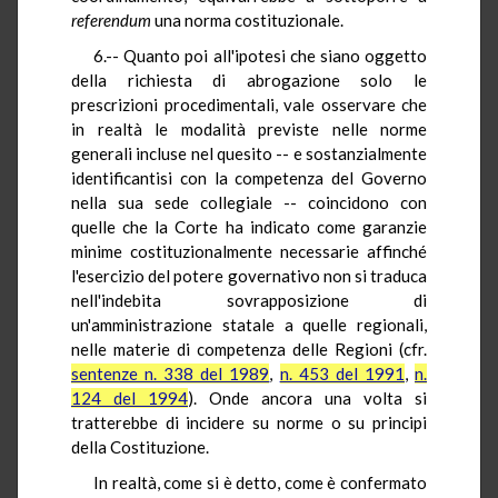
referendum
una norma costituzionale.
6.-- Quanto poi all'ipotesi che siano oggetto
della richiesta di abrogazione solo le
prescrizioni procedimentali, vale osservare che
in realtà le modalità previste nelle norme
generali incluse nel quesito -- e sostanzialmente
identificantisi con la competenza del Governo
nella sua sede collegiale -- coincidono con
quelle che la Corte ha indicato come garanzie
minime costituzionalmente necessarie affinché
l'esercizio del potere governativo non si traduca
nell'indebita sovrapposizione di
un'amministrazione statale a quelle regionali,
nelle materie di competenza delle Regioni (cfr.
sentenze n. 338 del 1989
,
n. 453 del 1991
,
n.
124 del 1994
). Onde ancora una volta si
tratterebbe di incidere su norme o su principi
della Costituzione.
In realtà, come si è detto, come è confermato