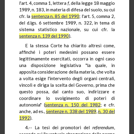
l'art. 4, comma 1, lettera
f
, della legge 18 maggio
1989, n. 183, in materia di difesa del suolo, su cui
cfr. la
sentenza n. 85 del 1990
; l'art. 5, comma 2,
del d.lgs. 6 settembre 1989, n. 322, in tema di
sistema statistico nazionale, su cui cfr. la
sentenza n. 139 del 1990
).
E la stessa Corte ha chiarito altresì come,
affinché i poteri medesimi possano essere
legittimamente esercitati, occorra in ogni caso
una disposizione legislativa "la quale, in
apposita considerazione della materia, che volta
a volta esige l'intervento degli organi centrali,
vincoli e diriga la scelta del Governo, prima che
questo possa, dal canto suo, indirizzare e
coordinare lo svolgimento di poteri di
autonomia" (
sentenza n. 150 del 1982
; e cfr.
anche, ad es.,
sentenze n. 338 del 1989
,
n. 30 del
1992
).
4.-- La tesi dei promotori del
referendum
,
secondo cui l'eventuale abrogazione delle norme