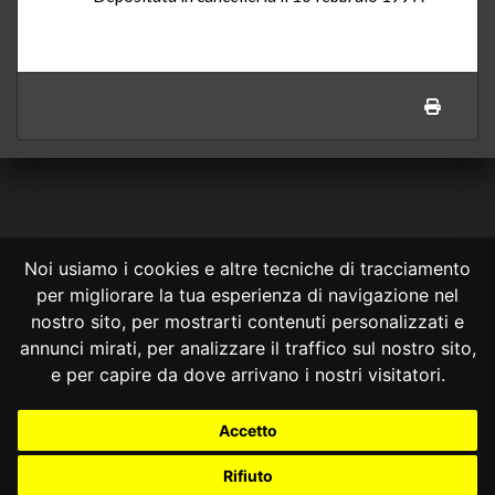
Noi usiamo i cookies e altre tecniche di tracciamento
per migliorare la tua esperienza di navigazione nel
CONSULTA ONLINE DAL 1995 -
NOTE LEGALI
nostro sito, per mostrarti contenuti personalizzati e
annunci mirati, per analizzare il traffico sul nostro sito,
Consulta OnLine non ha prodotto e non è responsabile per i contenuti e
le informazioni legali di siti collegati.
e per capire da dove arrivano i nostri visitatori.
La consultazione di questi o del materiale contenuto nel sito non
costituisce una relazione di consulenza legale.
Accetto
Nessuno deve confidare o agire in base alle informazioni disponibili in
questo sito senza una consulenza legale professionale.
Rifiuto
info@giurcost.org
|
Giurisprudenza Costituzionale
|