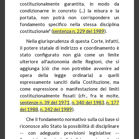
costituzionalmente garantita, in modo da
condizionarne in concreto (...) la misura e la
portata, non potrà non corrispondere un
fondamento specifico nella stessa disciplina
costituzionale" (
sentenza n. 229 del 1989
).
Nella giurisprudenza di questa Corte, infatti,
il potere statale di indirizzo e coordinamento è
stato configurato non già come un limite
ulteriore all'autonomia delle Regioni, che si
aggiunga (ciò che non potrebbe avvenire ad
opera della legge ordinaria) a quelli
espressamente sanciti dalla Costituzione, ma
come espressione o manifestazione dei limiti
costituzionalmente fissati (cfr., fra le molte,
sentenze n. 39 del 1971
,
n. 340 del 1983
,
n. 177
del 1988
,
n. 242 del 1989
).
Che il fondamento normativo sulla cui base si
riconosce allo Stato la possibilità di disciplinare
-- con adeguate previsioni legislative --