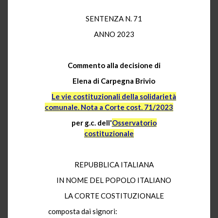
SENTENZA N. 71
ANNO 2023
Commento alla decisione di
Elena di Carpegna Brivio
Le vie costituzionali della solidarietà
comunale. Nota a Corte cost. 71/2023
per g.c. dell'
Osservatorio
costituzionale
REPUBBLICA ITALIANA
IN NOME DEL POPOLO ITALIANO
LA CORTE COSTITUZIONALE
composta dai signori: