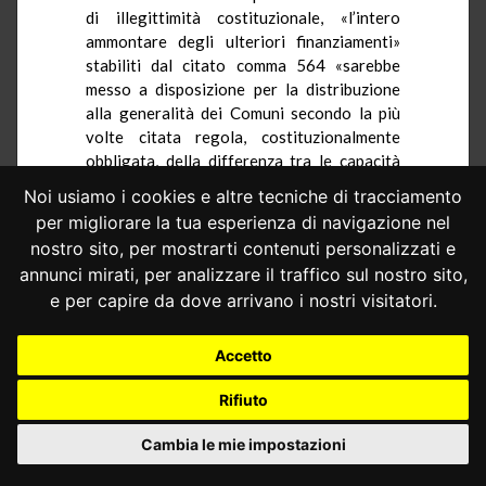
di illegittimità costituzionale, «l’intero
ammontare degli ulteriori finanziamenti»
stabiliti dal citato comma 564 «sarebbe
messo a disposizione per la distribuzione
alla generalità dei Comuni secondo la più
volte citata regola, costituzionalmente
obbligata, della differenza tra le capacità
fiscali e i fabbisogni standard», sancita
Noi usiamo i cookies e altre tecniche di tracciamento
dall’art. 1, comma 449, lettera c), della legge
per migliorare la tua esperienza di navigazione nel
n. 232 del 2016.
nostro sito, per mostrarti contenuti personalizzati e
6.– Il Presidente del Consiglio dei
annunci mirati, per analizzare il traffico sul nostro sito,
ministri, rappresentato e difeso
e per capire da dove arrivano i nostri visitatori.
dall’Avvocatura generale dello Stato, si è
costituito in giudizio con atto depositato il
Accetto
9 aprile 2022, chiedendo di dichiarare il
ricorso inammissibile e, in subordine, non
Rifiuto
fondato.
6.1.– Ad avviso dell’Avvocatura, il
Cambia le mie impostazioni
petitum della ricorrente ambirebbe alla