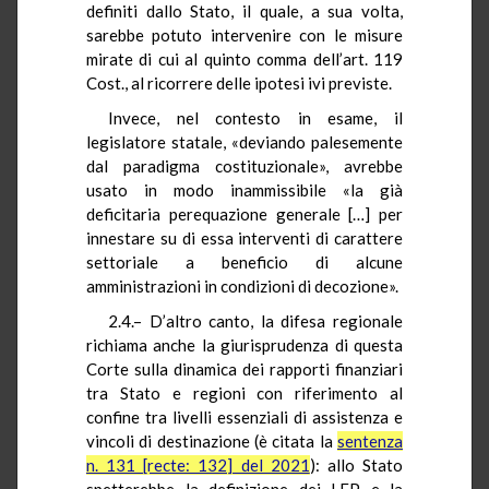
definiti dallo Stato, il quale, a sua volta,
sarebbe potuto intervenire con le misure
mirate di cui al quinto comma dell’art. 119
Cost., al ricorrere delle ipotesi ivi previste.
Invece, nel contesto in esame, il
legislatore statale, «deviando palesemente
dal paradigma costituzionale», avrebbe
usato in modo inammissibile «la già
deficitaria perequazione generale […] per
innestare su di essa interventi di carattere
settoriale a beneficio di alcune
amministrazioni in condizioni di decozione».
2.4.– D’altro canto, la difesa regionale
richiama anche la giurisprudenza di questa
Corte sulla dinamica dei rapporti finanziari
tra Stato e regioni con riferimento al
confine tra livelli essenziali di assistenza e
vincoli di destinazione (è citata la
sentenza
n. 131 [recte: 132] del 2021
): allo Stato
spetterebbe la definizione dei LEP e la