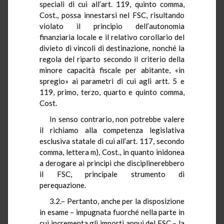
speciali di cui all’art. 119, quinto comma,
Cost., possa innestarsi nel FSC, risultando
violato il principio dell’autonomia
finanziaria locale e il relativo corollario del
divieto di vincoli di destinazione, nonché la
regola del riparto secondo il criterio della
minore capacità fiscale per abitante, «in
spregio» ai parametri di cui agli artt. 5 e
119, primo, terzo, quarto e quinto comma,
Cost.
In senso contrario, non potrebbe valere
il richiamo alla competenza legislativa
esclusiva statale di cui all’art. 117, secondo
comma, lettera m), Cost., in quanto inidonea
a derogare ai principi che disciplinerebbero
il FSC, principale strumento di
perequazione.
3.2.– Pertanto, anche per la disposizione
in esame – impugnata fuorché nella parte in
cui incrementa gli importi annui del FSC – la