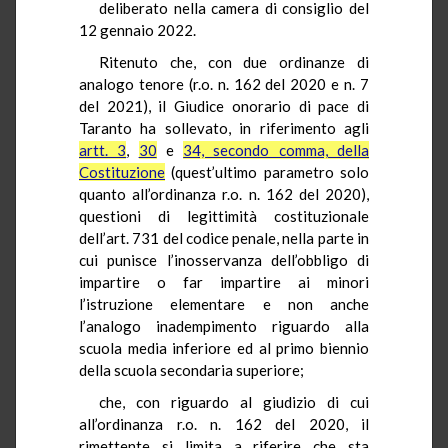
deliberato nella camera di consiglio del
12 gennaio 2022.
Ritenuto che, con due ordinanze di
analogo tenore (r.o. n. 162 del 2020 e n. 7
del 2021), il Giudice onorario di pace di
Taranto ha sollevato, in riferimento agli
artt. 3
,
30
e
34, secondo comma, della
Costituzione
(quest’ultimo parametro solo
quanto all’ordinanza r.o. n. 162 del 2020),
questioni di legittimità costituzionale
dell’art. 731 del codice penale, nella parte in
cui punisce l’inosservanza dell’obbligo di
impartire o far impartire ai minori
l’istruzione elementare e non anche
l’analogo inadempimento riguardo alla
scuola media inferiore ed al primo biennio
della scuola secondaria superiore;
che, con riguardo al giudizio di cui
all’ordinanza r.o. n. 162 del 2020, il
rimettente si limita a riferire che sta