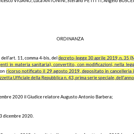
cesco VIGANÒ, Luca ANTONINI, Stefano PETITTI, Angelo BUSC
ORDINANZA
e dell’art. 11, comma 4-bis, del
decreto-legge 30 aprile 2019, n. 35 (M
enti in materia sanitaria), convertito, con modificazioni, nella l
con
ricorso notificato il 29 agosto 2019, depositato in cancelleria i
zetta Ufficiale della Repubblica n. 43, prima serie speciale, dell’an
icembre 2020 il Giudice relatore Augusto Antonio Barbera;
l 3 dicembre 2020.