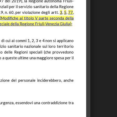
 97 del 2019), la Regione autonoma Friuli-
iali per il servizio sanitario della Regione
9, n. 60, per violazione degli artt.
3
,
5
,
77
,
(Modifiche al titolo V parte seconda della
peciale della Regione Friuli-Venezia Giulia)
;
di cui ai commi 1, 2, 3 e 4 non si applicano
io sanitario nazionale sul loro territorio
to delle Regioni speciali (che provvedono
o a queste ultime una maggiore spesa per il
otazione del personale inciderebbero, anche
 urgenza, essendovi una contraddizione tra