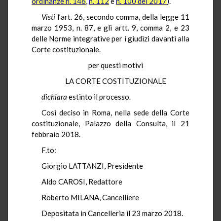
ordinanze n. 146
,
n. 112
e
n. 100 del 2017
).
Visti
l’art. 26, secondo comma, della legge 11
marzo 1953, n. 87, e gli artt. 9, comma 2, e 23
delle Norme integrative per i giudizi davanti alla
Corte costituzionale.
per questi motivi
LA CORTE COSTITUZIONALE
dichiara
estinto il processo.
Così deciso in Roma, nella sede della Corte
costituzionale, Palazzo della Consulta, il 21
febbraio 2018.
F.to:
Giorgio LATTANZI, Presidente
Aldo CAROSI, Redattore
Roberto MILANA, Cancelliere
Depositata in Cancelleria il 23 marzo 2018.