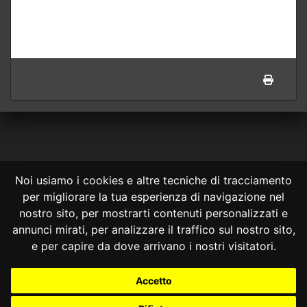
Noi usiamo i cookies e altre tecniche di tracciamento
per migliorare la tua esperienza di navigazione nel
CONSULTA ONLINE DAL 1995 -
NOTE LEGALI
nostro sito, per mostrarti contenuti personalizzati e
annunci mirati, per analizzare il traffico sul nostro sito,
Consulta OnLine non ha prodotto e non è responsabile per i contenuti e
le informazioni legali di siti collegati.
e per capire da dove arrivano i nostri visitatori.
La consultazione di questi o del materiale contenuto nel sito non
costituisce una relazione di consulenza legale.
Accetto
Nessuno deve confidare o agire in base alle informazioni disponibili in
questo sito senza una consulenza legale professionale.