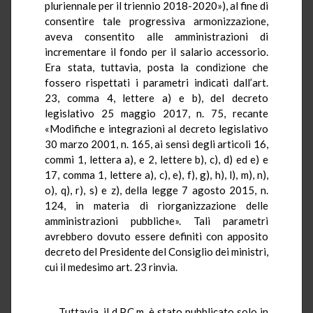
pluriennale per il triennio 2018-2020»), al fine di
consentire tale progressiva armonizzazione,
aveva consentito alle amministrazioni di
incrementare il fondo per il salario accessorio.
Era stata, tuttavia, posta la condizione che
fossero rispettati i parametri indicati dall’art.
23, comma 4, lettere a) e b), del decreto
legislativo 25 maggio 2017, n. 75, recante
«Modifiche e integrazioni al decreto legislativo
30 marzo 2001, n. 165, ai sensi degli articoli 16,
commi 1, lettera a), e 2, lettere b), c), d) ed e) e
17, comma 1, lettere a), c), e), f), g), h), l), m), n),
o), q), r), s) e z), della legge 7 agosto 2015, n.
124, in materia di riorganizzazione delle
amministrazioni pubbliche». Tali parametri
avrebbero dovuto essere definiti con apposito
decreto del Presidente del Consiglio dei ministri,
cui il medesimo art. 23 rinvia.
Tuttavia, il d.P.C.m. è stato pubblicato solo in