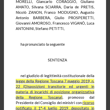
MORELLI, Giancarlo CORAGGIO, Giuliano
AMATO, Silvana SCIARRA, Daria de PRETIS,
Nicolò ZANON, Franco MODUGNO, Augusto
Antonio BARBERA, Giulio PROSPERETTI,
Giovanni AMOROSO, Francesco VIGANÒ, Luca
ANTONINI, Stefano PETITTI,
ha pronunciato la seguente
SENTENZA
nel giudizio di legittimità costituzionale della
legge della Regione Toscana 7 maggio 2019, n.
22 (Disposizioni transitorie ed urgenti in
materia di incarichi di posizione organizzativa
della Regione Toscana)
, promosso dal
Presidente del Consiglio dei ministri con
ricorso
notificato il 1°-4 luglio 2019, depositato in