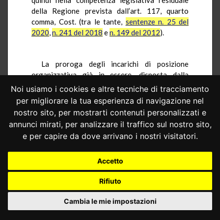
della Regione prevista dall’art. 117, quarto
comma, Cost. (tra le tante,
sentenze n. 25 del
2020
,
n. 241 del 2018
e
n. 149 del 2012
).
La proroga degli incarichi di posizione
organizzativa già in essere, disposta dalla
censurata legge reg. Toscana n. 22 del 2019, si
Noi usiamo i cookies e altre tecniche di tracciamento
iscrive in questo quadro di riferimento. Essa è
per migliorare la tua esperienza di navigazione nel
stata dettata da evidenti ragioni di natura
nostro sito, per mostrarti contenuti personalizzati e
organizzativa, volte ad assicurare – specie in
annunci mirati, per analizzare il traffico sul nostro sito,
settori interessati dal trasferimento di
e per capire da dove arrivano i nostri visitatori.
personale e delle relative funzioni ai sensi della
legge n. 56 del 2014 – la necessaria continuità
dell’azione amministrativa (
sentenza n. 252 del
Accetto
2016
). A questo non semplice innesto di
Rifiuto
personale in mobilità nell’assetto organizzativo
regionale si collega una scelta discrezionale
Cambia le mie impostazioni
ispirata al principio di buon andamento e di
imparzialità dell’amministrazione, di cui all’art.