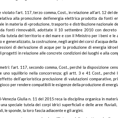
violato l’art. 117, terzo comma, Cost., in relazione all’art. 12 del 
lativa alla promozione dell’energia elettrica prodotta da fonti e
tale in materia di «produzione, trasporto e distribuzione nazionale de
ti da fonti rinnovabili, adottate il 10 settembre 2010 con decreto
la tutela del territorio e del mare e con il Ministro per i beni e le 
 e generalizzato, la costruzione, negli argini dei corsi d’acqua del
ncessioni di derivazione di acque per la produzione di energia idroel
i progetti in relazione alle concrete condizioni dei luoghi e alla co
ametri: l’art. 117, secondo comma, Cost., perché la disposizione cens
 uno squilibrio nella concorrenza; gli artt. 3 e 41 Cost., perché la 
 effetto dell’aprioristica preclusione di valutazioni comparative, p
 gioco per rendere compatibili le esigenze della produzione di energia 
i-Venezia Giulia n. 11 del 2015 reca la disciplina organica in materia
 una speciale tutela dei corpi idrici superficiali e delle aree fluviali
i, le sponde, la loro fascia adiacente e gli argini.