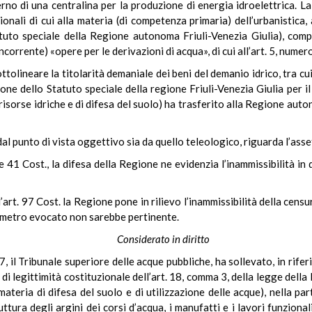
erno di una centralina per la produzione di energia idroelettrica. 
ionali di cui alla materia (di competenza primaria) dell’urbanistica,
tuto speciale della Regione autonoma Friuli-Venezia Giulia), comp
corrente) «opere per le derivazioni di acqua», di cui all’art. 5, numer
olineare la titolarità demaniale dei beni del demanio idrico, tra cui 
e dello Statuto speciale della regione Friuli-Venezia Giulia per il
risorse idriche e di difesa del suolo) ha trasferito alla Regione aut
l punto di vista oggettivo sia da quello teleologico, riguarda l’asset
3 e 41 Cost., la difesa della Regione ne evidenzia l’inammissibilità 
l’art. 97 Cost. la Regione pone in rilievo l’inammissibilità della ce
arametro evocato non sarebbe pertinente.
Considerato in diritto
 il Tribunale superiore delle acque pubbliche, ha sollevato, in rifer
di legittimità costituzionale dell’art. 18, comma 3, della legge del
materia di difesa del suolo e di utilizzazione delle acque), nella pa
uttura degli argini dei corsi d’acqua, i manufatti e i lavori funzional