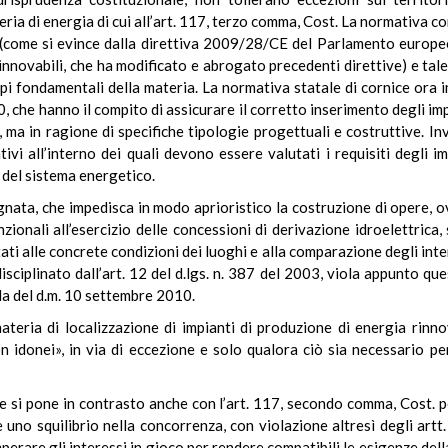
ia di energia di cui all’art. 117, terzo comma, Cost. La normativa co
 (come si evince dalla direttiva 2009/28/CE del Parlamento europeo
innovabili, che ha modificato e abrogato precedenti direttive) e tale
cipi fondamentali della materia. La normativa statale di cornice ora i
, che hanno il compito di assicurare il corretto inserimento degli im
ma in ragione di specifiche tipologie progettuali e costruttive. In
ivi all’interno dei quali devono essere valutati i requisiti degli im
e del sistema energetico.
ata, che impedisca in modo aprioristico la costruzione di opere, ovv
ionali all’esercizio delle concessioni di derivazione idroelettrica,
ati alle concrete condizioni dei luoghi e alla comparazione degli intere
ciplinato dall’art. 12 del d.lgs. n. 387 del 2003, viola appunto que
da del d.m. 10 settembre 2010.
ateria di localizzazione di impianti di produzione di energia rinn
on idonei», in via di eccezione e solo qualora ciò sia necessario 
le si pone in contrasto anche con l’art. 117, secondo comma, Cost. p
uno squilibrio nella concorrenza, con violazione altresì degli artt.
perare gli interessi in gioco per rendere compatibili le esigenze dell