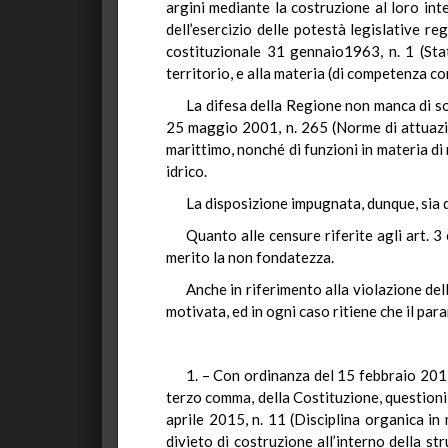
argini mediante la costruzione al loro int
dell’esercizio delle potestà legislative reg
costituzionale 31 gennaio1963, n. 1 (Sta
territorio, e alla materia (di competenza con
La difesa della Regione non manca di sott
25 maggio 2001, n. 265 (Norme di attuazion
marittimo, nonché di funzioni in materia di 
idrico.
La disposizione impugnata, dunque, sia da
Quanto alle censure riferite agli art. 
merito la non fondatezza.
Anche in riferimento alla violazione del
motivata, ed in ogni caso ritiene che il p
1. – Con ordinanza del 15 febbraio 2017,
terzo comma, della Costituzione, questioni 
aprile 2015, n. 11 (Disciplina organica in 
divieto di costruzione all’interno della str