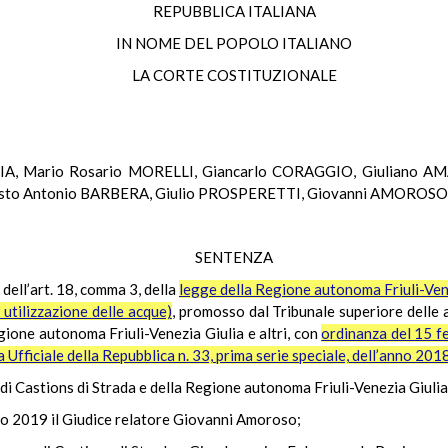
REPUBBLICA ITALIANA
IN NOME DEL POPOLO ITALIANO
LA CORTE COSTITUZIONALE
IA, Mario Rosario MORELLI, Giancarlo CORAGGIO, Giuliano AMA
to Antonio BARBERA, Giulio PROSPERETTI, Giovanni AMOROSO,
SENTENZA
 dell’art. 18, comma 3, della
legge della Regione autonoma Friuli-Venez
 utilizzazione delle acque)
, promosso dal Tribunale superiore delle
gione autonoma Friuli-Venezia Giulia e altri, con
ordinanza del 15 fe
Ufficiale della Repubblica n. 33, prima serie speciale, dell’anno 201
e di Castions di Strada e della Regione autonoma Friuli-Venezia Giulia
io 2019 il Giudice relatore Giovanni Amoroso;