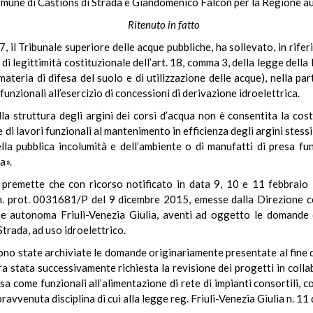
 Comune di Castions di Strada e Giandomenico Falcon per la Regione a
Ritenuto in fatto
 il Tribunale superiore delle acque pubbliche, ha sollevato, in rife
i di legittimità costituzionale dell’art. 18, comma 3, della legge del
materia di difesa del suolo e di utilizzazione delle acque), nella pa
 funzionali all’esercizio di concessioni di derivazione idroelettrica.
la struttura degli argini dei corsi d’acqua non è consentita la cos
 di lavori funzionali al mantenimento in efficienza degli argini stessi,
ella pubblica incolumità e dell’ambiente o di manufatti di presa funz
a».
e premette che con ricorso notificato in data 9, 10 e 11 febbraio
. prot. 0031681/P del 9 dicembre 2015, emesse dalla Direzione c
e autonoma Friuli-Venezia Giulia, aventi ad oggetto le domande 
trada, ad uso idroelettrico.
sono state archiviate le domande originariamente presentate al fine de
era stata successivamente richiesta la revisione dei progetti in col
esa come funzionali all’alimentazione di rete di impianti consortili, con
avvenuta disciplina di cui alla legge reg. Friuli-Venezia Giulia n. 11