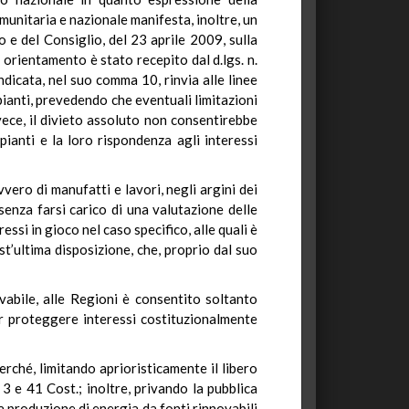
munitaria e nazionale manifesta, inoltre, un
 e del Consiglio, del 23 aprile 2009, sulla
 orientamento è stato recepito dal d.lgs. n.
ndicata, nel suo comma 10, rinvia alle linee
pianti, prevedendo che eventuali limitazioni
vece, il divieto assoluto non consentirebbe
pianti e la loro rispondenza agli interessi
ero di manufatti e lavori, negli argini dei
 senza farsi carico di una valutazione delle
ssi in gioco nel caso specifico, alle quali è
st’ultima disposizione, che, proprio dal suo
ovabile, alle Regioni è consentito soltanto
per proteggere interessi costituzionalmente
erché, limitando aprioristicamente il libero
 3 e 41 Cost.; inoltre, privando la pubblica
a produzione di energia da fonti rinnovabili