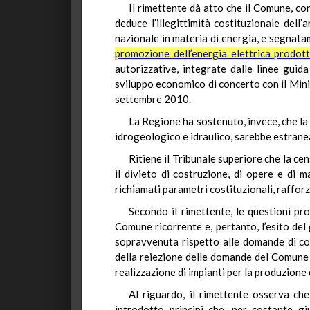
Il rimettente dà atto che il Comune, con
deduce l’illegittimità costituzionale dell
nazionale in materia di energia, e segnata
promozione dell’energia elettrica prodotta
autorizzative, integrate dalle linee guida
sviluppo economico di concerto con il Ministr
settembre 2010.
La Regione ha sostenuto, invece, che la 
idrogeologico e idraulico, sarebbe estranea
Ritiene il Tribunale superiore che la cen
il divieto di costruzione, di opere e di m
richiamati parametri costituzionali, rafforz
Secondo il rimettente, le questioni pr
Comune ricorrente e, pertanto, l’esito del g
sopravvenuta rispetto alle domande di co
della reiezione delle domande del Comune 
realizzazione di impianti per la produzione 
Al riguardo, il rimettente osserva che 
introdotto principi che, per costante gi