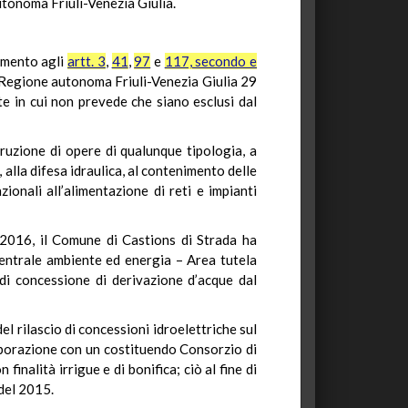
utonoma Friuli-Venezia Giulia.
rimento agli
artt. 3
,
41
,
97
e
117, secondo e
la Regione autonoma Friuli-Venezia Giulia 29
rte in cui non prevede che siano esclusi dal
truzione di opere di qualunque tipologia, a
 alla difesa idraulica, al contenimento delle
ionali all’alimentazione di reti e impianti
 2016, il Comune di Castions di Strada ha
entrale ambiente ed energia – Area tutela
di concessione di derivazione d’acque dal
l rilascio di concessioni idroelettriche sul
laborazione con un costituendo Consorzio di
 finalità irrigue e di bonifica; ciò al fine di
 del 2015.