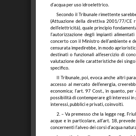
d’acqua per uso idroelettrico.
Secondo il Tribunale rimettente sarebbe 
(Attuazione della direttiva 2001/77/CE re
dell’elettricità), quale principio fondamen
l’autorizzazione degli impianti alimenta
concerto con il Ministro dell’ambiente e del
censurata impedirebbe, in modo aprioristico
destinati o funzionali all’esercizio di co
valutazione delle caratteristiche dei singol
specifico.
Il Tribunale, poi, evoca anche altri par
accesso al mercato dell’energia, creerebbe
economica; l’art. 97 Cost., in quanto, per
possibilità di contemperare gli interessi in
interessi, pubblici e privati, coinvolti.
2. – Va premesso che la legge reg. Friul
acque e in particolare, all’art. 18, prevede
concernenti l’alveo dei corsi d’acqua natural