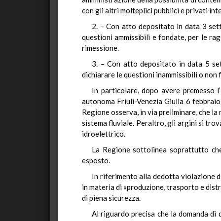
con gli altri molteplici pubblici e privati in
2. – Con atto depositato in data 3 sett
questioni ammissibili e fondate, per le ra
rimessione.
3. – Con atto depositato in data 5 set
dichiarare le questioni inammissibili o non 
In particolare, dopo avere premesso l’i
autonoma Friuli-Venezia Giulia 6 febbraio 2
Regione osserva, in via preliminare, che la 
sistema fluviale. Peraltro, gli argini si tr
idroelettrico.
La Regione sottolinea soprattutto che i
esposto.
In riferimento alla dedotta violazione 
in materia di «produzione, trasporto e dis
di piena sicurezza.
Al riguardo precisa che la domanda di 