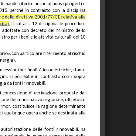
le domande riferite anche ai nuovi progetti e
2015, perché in contrasto con la disciplina
ne della direttiva 2001/77/CE relativa alla
cità)
, il cui art. 12 disciplina le procedure
li, adottate con decreto del Ministro dello
tro per i beni e le attività culturali, del 10
rio», con particolare riferimento al rischio
nergia».
ncessioni per finalità idroelettriche, stante
rgini, si porrebbe in contrasto con i sopra
ia da fonti rinnovabili.
di concessione di derivazione proposte dal
cazione della normativa regionale, oltretutto
rmor, costituisce la ragione determinante
di qualunque opera anche se destinata alla
 autorizzazione delle fonti rinnovabili, ha
rio nazionale in quanto espressione della