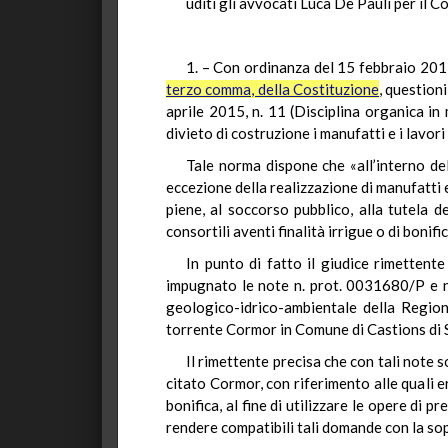
uditi gli avvocati Luca De Pauli per il
1. – Con ordinanza del 15 febbraio 2017,
terzo comma, della Costituzione
, question
aprile 2015, n. 11 (Disciplina organica in 
divieto di costruzione i manufatti e i lavori
Tale norma dispone che «all’interno del
eccezione della realizzazione di manufatti e
piene, al soccorso pubblico, alla tutela d
consortili aventi finalità irrigue o di bonific
In punto di fatto il giudice rimettent
impugnato le note n. prot. 0031680/P e n
geologico-idrico-ambientale della Region
torrente Cormor in Comune di Castions di S
Il rimettente precisa che con tali note 
citato Cormor, con riferimento alle quali 
bonifica, al fine di utilizzare le opere di pr
rendere compatibili tali domande con la sopr