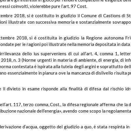
teressi coinvolti, violerebbe pure l’art. 97 Cost.
embre 2018, si è costituito in giudizio il Comune di Castions di St
gioni illustrate con successiva memoria e sostanzialmente sovrappon
tembre 2018, si è costituita in giudizio la Regione autonoma Friu
fondate per le ragioni poi illustrate nella memoria depositata in data
rrilevanza dello ius superveniens di cui all’art. 4, comma 1, lett
018, n. 3 (Norme urgenti in materia di ambiente, di energia, di infra
norma contestata è ispirata alla tutela degli argini e soprattutto della
ovano essenzialmente in pianura ove la mancanza di dislivello risulta
l divieto in esame risponde alla finalità di difesa dal rischio id
dell’art. 117, terzo comma, Cost., la difesa regionale afferma che la
tribuzione nazionale dell’energia», avendo come scopo la regolamentaz
derivazione d’acqua, oggetto del giudizio a quo, è stata respinta 