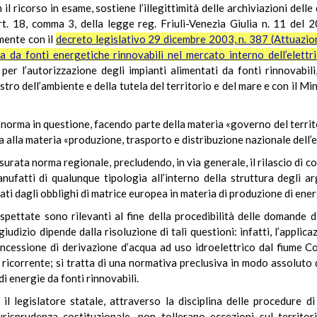
 il ricorso in esame, sostiene l’illegittimità delle archiviazioni del
’art. 18, comma 3, della legge reg. Friuli-Venezia Giulia n. 11 del 
mente con il
decreto legislativo 29 dicembre 2003, n. 387 (Attuazio
 da fonti energetiche rinnovabili nel mercato interno dell’elettri
 per l’autorizzazione degli impianti alimentati da fonti rinnovabi
o dell’ambiente e della tutela del territorio e del mare e con il Minis
norma in questione, facendo parte della materia «governo del territo
 alla materia «produzione, trasporto e distribuzione nazionale dell’e
surata norma regionale, precludendo, in via generale, il rilascio di co
anufatti di qualunque tipologia all’interno della struttura degli a
ati dagli obblighi di matrice europea in materia di produzione di energ
ospettate sono rilevanti al fine della procedibilità delle domande 
iudizio dipende dalla risoluzione di tali questioni: infatti, l’appli
ncessione di derivazione d’acqua ad uso idroelettrico dal fiume Co
ricorrente; si tratta di una normativa preclusiva in modo assoluto 
di energie da fonti rinnovabili.
il legislatore statale, attraverso la disciplina delle procedure di
urisprudenza costituzionale, non tollerano eccezioni sul territo