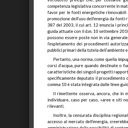
competenza legislativa concorrente in mater
favor per le fonti energetiche rinnovabili
promozione dell’uso dell’energia da fonti r
387 del 2003, il cui art. 12 enuncia i prin
guida attuate con il d.m. 10 settembre 2010
possono essere poste non in via generale, 
l’espletamento dei procedimenti autorizzat
pubblici primari della tutela dell’ambiente 
Pertanto, una norma, come quella impugn
corsi d’acqua, pure quando destinate o funz
caratteristiche dei singoli progetti rapport
specificamente deputato il procedimento dis
comma 10 è stata integrata dalle linee gui
Il rimettente osserva, ancora, che in m
individuare, caso per caso, «aree e siti n
rilevanti.
Inoltre, la censurata disciplina regiona
accesso al mercato dell’energia, creerebbe 
amministrazione della possibilità di contem