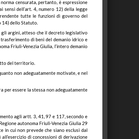
La norma censurata, pertanto, è espressione
 ai sensi dell’art. 4, numero 12) della legge
rendente tutte le funzioni di governo del
o 14) dello Statuto.
gli argini, atteso che il decreto legislativo
 trasferimento di beni del demanio idrico e
onoma Friuli-Venezia Giulia, l’intero demanio
to del territorio.
in quanto non adeguatamente motivate, e nel
nsura per essere la stessa non adeguatamente
imento agli artt. 3, 41, 97 e 117, secondo e
la Regione autonoma Friuli-Venezia Giulia 29
rte in cui non prevede che siano esclusi dal
i all’esercizio di concessioni di derivazione