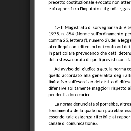
precetto costituzionale evocato non atterr
e ai rapporti tra l’imputato e il giudice, ga
1.– Il Magistrato di sorveglianza di Vite
1975, n. 354 (Norme sull’ordinamento penit
comma 25, lettera
f
), numero 2), della legg
ai colloqui con i difensori nei confronti d
in particolare prevedendo che detti detenu
della stessa durata di quelli previsti con i fa
Ad avviso del giudice
a quo
, la norma c
quello accordato alla generalità degli alt
limitativo sull’esercizio del diritto di dif
difensive solitamente maggiori rispetto ai
pendenti a loro carico.
La norma denunciata si porrebbe, altresì
fondamento della quale non potrebbe esse
essendo tale esigenza riferibile ai rappor
canale di comunicazione».