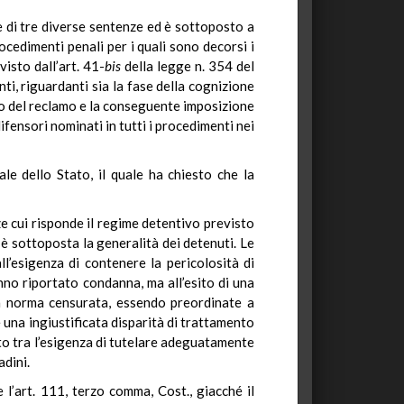
e di tre diverse sentenze ed è sottoposto a
ocedimenti penali per i quali sono decorsi i
visto dall’art. 41-
bis
della legge n. 354 del
nti, riguardanti sia la fase della cognizione
to del reclamo e la conseguente imposizione
difensori nominati in tutti i procedimenti nei
le dello Stato, il quale ha chiesto che la
e cui risponde il regime detentivo previsto
è sottoposta la generalità dei detenuti. Le
ll’esigenza di contenere la pericolosità di
anno riportato condanna, ma all’esito di una
lla norma censurata, essendo preordinate a
e una ingiustificata disparità di trattamento
nto tra l’esigenza di tutelare adeguatamente
adini.
l’art. 111, terzo comma, Cost., giacché il