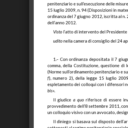
penitenziario e sull’esecuzione delle misure
15 luglio 2009, n. 94 (Disposizioni in mat
ordinanza del 7 giugno 2012, iscritta al n.
dell’anno 2012.
Visto
l’atto di intervento del Presidente 
udito
nella camera di consiglio del 24 ap
1.– Con ordinanza depositata il 7 giugn
comma, della Costituzione, questione di le
(Norme sull’ordinamento penitenziario e sull
f
), numero 2), della legge 15 luglio 2009,
espletamento dei colloqui con i difensori n
bis
».
Il giudice
a quo
riferisce di essere in
provvedimento dell’8 settembre 2011, con c
un colloquio visivo con un avvocato, desig
Il diniego si basava sul disposto dell’ar
sottoposti al regime penitenziario special