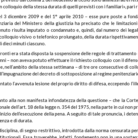
 colloquio della stessa durata di quelli previsti con i familiari», pari 
del 3 dicembre 2009 e del 1° aprile 2010 – esse pure poste a fon
ziaria del Ministero della giustizia ha precisato che le limitazion
enuto risulta imputato o condannato e, quindi, dal numero dei legali
colloquio visivo o telefonico prolungato, della durata rispettivamente
di dieci minuti ciascuno.
nfronti era stata disposta la sospensione delle regole di trattamento 
nni – non aveva potuto effettuare il richiesto colloquio con il difen
e, nell’ambito della stessa settimana – di tre ore consecutive di col
l’impugnazione del decreto di sottoposizione al regime penitenziario
ntato l’avvenuta lesione del proprio diritto di difesa, eccependo l’il
anto alla non manifesta infondatezza della questione – che la Corte
zionale dell’art. 18 della legge n. 354 del 1975, nella parte in cui non 
ll’inizio dell’esecuzione della pena. A seguito di tale pronuncia, i de
uenza e di durata.
 disciplina, di segno restrittivo, introdotta dalla norma censurata pe
stituzionali. Essa troverebbe, infatti, fondamento non in una sostanz