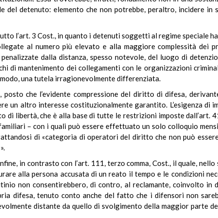
le del detenuto: elemento che non potrebbe, peraltro, incidere in sen
utto l’art. 3 Cost., in quanto i detenuti soggetti al regime speciale 
collegate al numero più elevato e alla maggiore complessità dei pr
à penalizzate dalla distanza, spesso notevole, del luogo di detenzi
ischi di mantenimento dei collegamenti con le organizzazioni crimina
 modo, una tutela irragionevolmente differenziata.
., posto che l’evidente compressione del diritto di difesa, deriva
ere un altro interesse costituzionalmente garantito. L’esigenza di 
 di libertà, che è alla base di tutte le restrizioni imposte dall’art. 4
familiari – con i quali può essere effettuato un solo colloquio mens
trattandosi di «categoria di operatori del diritto che non può esse
».
fine, in contrasto con l’art. 111, terzo comma, Cost., il quale, nello
rare alla persona accusata di un reato il tempo e le condizioni neces
inio non consentirebbero, di contro, al reclamante, coinvolto in d
ria difesa, tenuto conto anche del fatto che i difensori non sare
evolmente distante da quello di svolgimento della maggior parte dei 