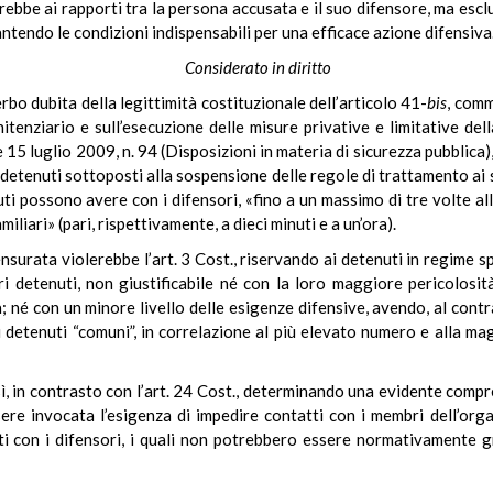
ebbe ai rapporti tra la persona accusata e il suo difensore, ma esc
rantendo le condizioni indispensabili per una efficace azione difensiva
Considerato in diritto
rbo dubita della legittimità costituzionale dell’articolo 41-
bis
, com
enziario e sull’esecuzione delle misure privative e limitative della
e 15 luglio 2009, n. 94 (Disposizioni in materia di sicurezza pubblica), 
ei detenuti sottoposti alla sospensione delle regole di trattamento a
ti possono avere con i difensori, «fino a un massimo di tre volte al
miliari» (pari, rispettivamente, a dieci minuti e a un’ora).
ensurata violerebbe l’art. 3 Cost., riservando ai detenuti in regime 
ri detenuti, non giustificabile né con la loro maggiore pericolosi
esa; né con un minore livello delle esigenze difensive, avendo, al cont
 detenuti “comuni”, in correlazione al più elevato numero e alla m
, in contrasto con l’art. 24 Cost., determinando una evidente compre
re invocata l’esigenza di impedire contatti con i membri dell’orga
ti con i difensori, i quali non potrebbero essere normativamente g