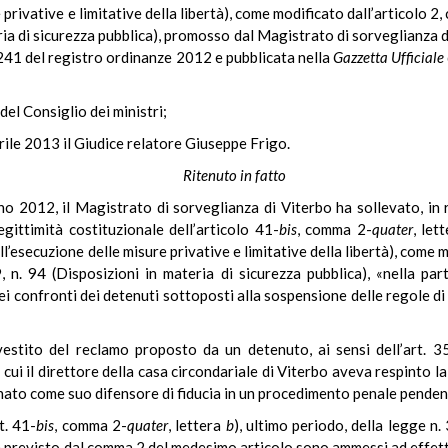
 privative e limitative della libertà), come modificato dall’articolo 2
eria di sicurezza pubblica), promosso dal Magistrato di sorveglianza 
 241 del registro ordinanze 2012 e pubblicata nella
Gazzetta Ufficiale
del Consiglio dei ministri;
rile 2013 il Giudice relatore Giuseppe Frigo.
Ritenuto in fatto
o 2012, il Magistrato di sorveglianza di Viterbo ha sollevato, in r
gittimità costituzionale dell’articolo 41-
bis
, comma 2-
quater
, let
’esecuzione delle misure privative e limitative della libertà), come 
 n. 94 (Disposizioni in materia di sicurezza pubblica), «nella parte
ei confronti dei detenuti sottoposti alla sospensione delle regole d
vestito del reclamo proposto da un detenuto, ai sensi dell’art. 3
ui il direttore della casa circondariale di Viterbo aveva respinto la
nato come suo difensore di fiducia in un procedimento penale pendent
t. 41-
bis
, comma 2-
quater
, lettera
b
), ultimo periodo, della legge n.
e previsto dal comma 2 del medesimo articolo sono ammessi ad effettu