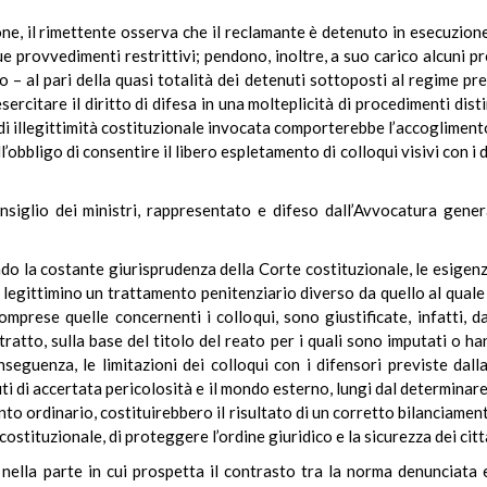
ione, il rimettente osserva che il reclamante è detenuto in esecuzion
ue provvedimenti restrittivi; pendono, inoltre, a suo carico alcuni pr
o – al pari della quasi totalità dei detenuti sottoposti al regime pre
citare il diritto di difesa in una molteplicità di procedimenti disti
a di illegittimità costituzionale invocata comporterebbe l’accoglimen
ll’obbligo di consentire il libero espletamento di colloqui visivi con i 
nsiglio dei ministri, rappresentato e difeso dall’Avvocatura genera
ndo la costante giurisprudenza della Corte costituzionale, le esigenz
legittimino un trattamento penitenziario diverso da quello al quale 
omprese quelle concernenti i colloqui, sono giustificate, infatti, da
tratto, sulla base del titolo del reato per i quali sono imputati o h
onseguenza, le limitazioni dei colloqui con i difensori previste da
uti di accertata pericolosità e il mondo esterno, lungi dal determinar
nto ordinario, costituirebbero il risultato di un corretto bilanciame
za costituzionale, di proteggere l’ordine giuridico e la sicurezza dei citt
ella parte in cui prospetta il contrasto tra la norma denunciata e 