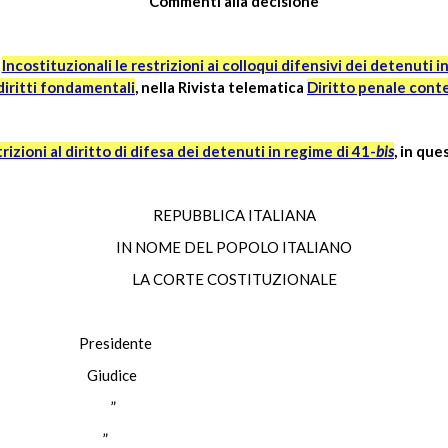
Commenti alla decisione
,
Incostituzionali le restrizioni ai colloqui difensivi dei detenuti i
diritti fondamentali
, nella Rivista telematica
Diritto penale con
rizioni al diritto di difesa dei detenuti in regime di 41-
bis
, in que
REPUBBLICA ITALIANA
IN NOME DEL POPOLO ITALIANO
LA CORTE COSTITUZIONALE
Presidente
A Giudice
ESTRI ”
SESE ”