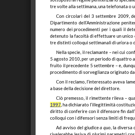
tre volte alla settimana, una telefonata o un
Con circolari del 3 settembre 2009, 
Dipartimento dell’Amministrazione peniten
numero dei procedimenti per i quali il det
detenuto la facoltà di effettuare un unico 
tre distinti colloqui settimanali di un’ora o 
Nella specie, il reclamante – nei cui co
5 agosto 2010, per un periodo di quattro a
fruito il precedente 5 settembre – e, dunqu
procedimento di sorveglianza originato dal
Con il reclamo, l’interessato aveva lame
a base della decisione del direttore.
Ciò premesso, il rimettente rileva – qu
1997
, ha dichiarato l’illegittimità costitu
diritto di conferire con il difensore fin da
colloqui con i difensori senza limiti di freq
Ad avviso del giudice
a quo
, la diversa
rivelerebbe lesiva di plurimi parametri co