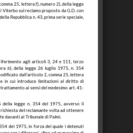
, comma 25, lettera
f
), numero 2), della legge
di Viterbo sul reclamo proposto da G.D. con
della Repubblica n. 43, prima serie speciale,
iferimento agli articoli 3, 24 e 111, terzo
tera
b
), della legge 26 luglio 1975, n. 354
modificato dall’articolo 2, comma 25, lettera
 in cui introduce limitazioni al diritto di
i trattamento ai sensi del medesimo art. 41-
5 della legge n. 354 del 1975, avverso il
 richiesta del reclamante volta ad ottenere
e davanti al Tribunale di Palmi.
 354 del 1975, in forza del quale i detenuti
are con i difensori, «fino ad un massimo di