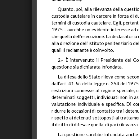
Quanto, poi, alla rilevanza della quest
custodia cautelare in carcere in forza di d
termini di custodia cautelare. Egli, pertant
1975 – avrebbe un evidente interesse ad eser
che quella dell’esecuzione. La declaratori
alla direzione dell’istituto penitenziario de
quali il reclamante è coinvolto.
2.– È intervenuto il Presidente del Co
questione sia dichiarata infondata.
La difesa dello Stato rileva come, seco
dall’art. 41-
bis
della legge n. 354 del 1975 
restrizioni connesse al regime speciale, c
determinati soggetti, individuati non in as
valutazione individuale e specifica. Di c
ridurre le occasioni di contatto tra i deten
rispetto ai detenuti sottoposti al trattame
il diritto di difesa e quella, di pari rilevan
La questione sarebbe infondata anche n