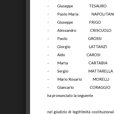
- Giuseppe TE
- Paolo Maria NAP
- Giuseppe F
- Alessandro CRI
- Paolo GRO
- Giorgio LAT
- Aldo CAR
- Marta CART
- Sergio MATTA
- Mario Rosario 
- Giancarlo CO
ha pronunciato la seguente
nel giudizio di legittimità costituzional