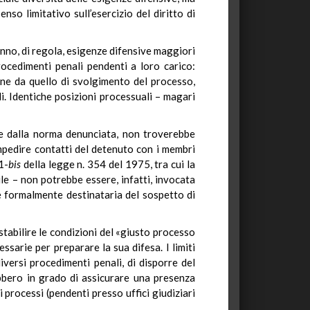
so limitativo sull’esercizio del diritto di
hanno, di regola, esigenze difensive maggiori
ocedimenti penali pendenti a loro carico:
one da quello di svolgimento del processo,
li. Identiche posizioni processuali – magari
nte dalla norma denunciata, non troverebbe
impedire contatti del detenuto con i membri
1-
bis
della legge n. 354 del 1975, tra cui la
ile – non potrebbe essere, infatti, invocata
re formalmente destinataria del sospetto di
 stabilire le condizioni del «giusto processo
sarie per preparare la sua difesa. I limiti
iversi procedimenti penali, di disporre del
bbero in grado di assicurare una presenza
processi (pendenti presso uffici giudiziari