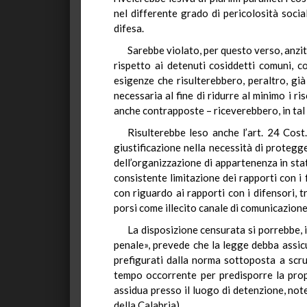
nel differente grado di pericolosità socia
difesa.
Sarebbe violato, per questo verso, anzit
rispetto ai detenuti cosiddetti comuni, 
esigenze che risulterebbero, peraltro, gi
necessaria al fine di ridurre al minimo i r
anche contrapposte – riceverebbero, in tal
Risulterebbe leso anche l’art. 24 Cost
giustificazione nella necessità di protegg
dell’organizzazione di appartenenza in stato
consistente limitazione dei rapporti con i 
con riguardo ai rapporti con i difensori, 
porsi come illecito canale di comunicazione
La disposizione censurata si porrebbe, in
penale», prevede che la legge debba assicu
prefigurati dalla norma sottoposta a scrut
tempo occorrente per predisporre la prop
assidua presso il luogo di detenzione, not
della Calabria).