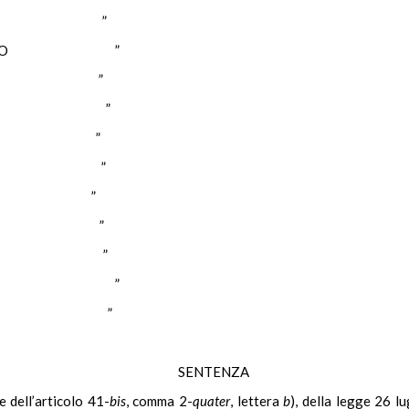
SAURO ”
OLITANO ”
RIGO ”
SCUOLO ”
SSI ”
TANZI ”
OSI ”
ABIA ”
RELLA ”
MORELLI ”
RAGGIO ”
SENTENZA
e dell’articolo 41-
bis
, comma 2-
quater
, lettera
b
), della legge 26 l