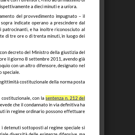
rispettivamente a dieci minuti e a un’ora.
damento del provvedimento impugnato – il
i sopra indicate operano a prescindere dal
 patrocinanti, e ha inoltre riconosciuto al
 di tre ore o di trenta minuti, in luogo dei
con decreto del Ministro della giustizia del
sore il giorno 8 settembre 2011, avendo già
loquio con un altro difensore, designato nel
 speciale.
legittimità costituzionale della norma posta
 costituzionale, con la
sentenza n. 212 del
prevede che il condannato in via definitiva ha
tenuti in regime ordinario possono effettuare
r i detenuti sottoposti al regime speciale si
iale diversità delle esigenze difensive, ma