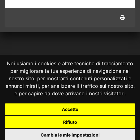
Noi usiamo i cookies e altre tecniche di tracciamento
per migliorare la tua esperienza di navigazione nel
CONSULTA ONLINE DAL 1995 -
NOTE LEGALI
nostro sito, per mostrarti contenuti personalizzati e
annunci mirati, per analizzare il traffico sul nostro sito,
Consulta OnLine non ha prodotto e non è responsabile per i contenuti e
le informazioni legali di siti collegati.
e per capire da dove arrivano i nostri visitatori.
La consultazione di questi o del materiale contenuto nel sito non
costituisce una relazione di consulenza legale.
Accetto
Nessuno deve confidare o agire in base alle informazioni disponibili in
questo sito senza una consulenza legale professionale.
Rifiuto
info@giurcost.org
|
Giurisprudenza Costituzionale
|
Consulta OnLine
|
@giurcost
Cambia le mie impostazioni