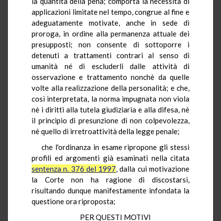
la quantità della pena; comporta la necessità di
applicazioni limitate nel tempo, congrue al fine e
adeguatamente motivate, anche in sede di
proroga, in ordine alla permanenza attuale dei
presupposti; non consente di sottoporre i
detenuti a trattamenti contrari al senso di
umanità né di escluderli dalle attività di
osservazione e trattamento nonchè da quelle
volte alla realizzazione della personalità; e che,
così interpretata, la norma impugnata non viola
nè i diritti alla tutela giudiziaria e alla difesa, nè
il principio di presunzione di non colpevolezza,
nè quello di irretroattività della legge penale;
che l'ordinanza in esame ripropone gli stessi
profili ed argomenti già esaminati nella citata
sentenza n. 376 del 1997
, dalla cui motivazione
la Corte non ha ragione di discostarsi,
risultando dunque manifestamente infondata la
questione ora riproposta;
PER QUESTI MOTIVI