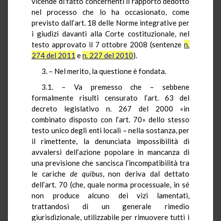
vicende di fatto concernenti il rapporto dedotto
nel processo che lo ha occasionato, come
previsto dall’art. 18 delle Norme integrative per
i giudizi davanti alla Corte costituzionale, nel
testo approvato il 7 ottobre 2008 (sentenze
n.
274 del 2011
e
n. 227 del 2010
).
3. – Nel merito, la questione è fondata.
3.1. – Va premesso che – sebbene
formalmente risulti censurato l’art. 63 del
decreto legislativo n. 267 del 2000 «in
combinato disposto con l’art. 70» dello stesso
testo unico degli enti locali – nella sostanza, per
il rimettente, la denunciata impossibilità di
avvalersi dell’azione popolare in mancanza di
una previsione che sancisca l’incompatibilità tra
le cariche
de quibus
, non deriva dal dettato
dell’art. 70 (che, quale norma processuale, in sé
non produce alcuno dei vizi lamentati,
trattandosi di un generale rimedio
giurisdizionale, utilizzabile per rimuovere tutti i