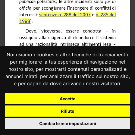
publicae potestatis
; le altre incidenti sullo
jus in
officio
, per scongiurare l’insorgere di conflitti di
interessi:
sentenze n. 288 del 2007
e
n. 235 del
1988
).
Deve, viceversa, essere condotta – in
ossequio alla esigenza di ricondurre il sistema
ad una razionalità intrinseca altrimenti lesa –
alla stregua di un criterio più propriamente
Noi usiamo i cookies e altre tecniche di tracciamento
teleologico, nel cui contesto va evidenziato «il
per migliorare la tua esperienza di navigazione nel
naturale carattere bilaterale dell’ineleggibilità»,
nostro sito, per mostrarti contenuti personalizzati e
il quale inevitabilmente «finisce con il tutelare,
annunci mirati, per analizzare il traffico sul nostro sito,
attraverso il divieto a candidarsi in determinate
e per capire da dove arrivano i nostri visitatori.
condizioni, non solo la carica per la quale
l’elezione è disposta, ma anche la carica, il cui
esercizio è ritenuto incompatibile con la
Accetto
candidatura in questione» (
sentenza n. 276 del
1997
).
Rifiuto
Ed ha quindi affermato, in primo luogo, che
Cambia le mie impostazioni
«tale profilo finalistico non può trovare
attuazione se non attraverso l’affermazione