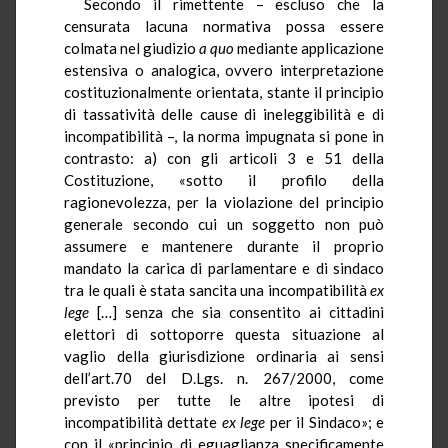
Secondo il rimettente – escluso che la
censurata lacuna normativa possa essere
colmata nel giudizio
a quo
mediante applicazione
estensiva o analogica, ovvero interpretazione
costituzionalmente orientata, stante il principio
di tassatività delle cause di ineleggibilità e di
incompatibilità –, la norma impugnata si pone in
contrasto: a) con gli articoli 3 e 51 della
Costituzione, «sotto il profilo della
ragionevolezza, per la violazione del principio
generale secondo cui un soggetto non può
assumere e mantenere durante il proprio
mandato la carica di parlamentare e di sindaco
tra le quali è stata sancita una incompatibilità
ex
lege
[…] senza che sia consentito ai cittadini
elettori di sottoporre questa situazione al
vaglio della giurisdizione ordinaria ai sensi
dell’art.70 del D.Lgs. n. 267/2000, come
previsto per tutte le altre ipotesi di
incompatibilità dettate
ex lege
per il Sindaco»; e
con il «principio di eguaglianza specificamente