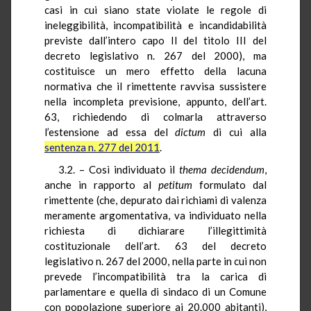
casi in cui siano state violate le regole di
ineleggibilità, incompatibilità e incandidabilità
previste dall’intero capo II del titolo III del
decreto legislativo n. 267 del 2000), ma
costituisce un mero effetto della lacuna
normativa che il rimettente ravvisa sussistere
nella incompleta previsione, appunto, dell’art.
63, richiedendo di colmarla attraverso
l’estensione ad essa del
dictum
di cui alla
sentenza n. 277 del 2011
.
3.2. – Così individuato il
thema decidendum
,
anche in rapporto al
petitum
formulato dal
rimettente (che, depurato dai richiami di valenza
meramente argomentativa, va individuato nella
richiesta di dichiarare l’illegittimità
costituzionale dell’art. 63 del decreto
legislativo n. 267 del 2000, nella parte in cui non
prevede l’incompatibilità tra la carica di
parlamentare e quella di sindaco di un Comune
con popolazione superiore ai 20.000 abitanti),