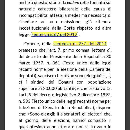
anche a questo, stante la
eadem ratio
fondata sul
naturale carattere bilaterale della causa di
incompatibilità, attesa la medesima necessità di
rimediare ad una omissione, già ritenuta
incostituzionale dalla Corte rispetto ad altra
legge (
sentenza n. 67 del 2012
).
Orbene, nella
sentenza n. 277 del 2011
–
premesso che l’art. 7, primo comma, lettera
c
),
del decreto del Presidente della Repubblica 30
marzo 1957, n. 361 (Testo unico delle leggi
recanti norme per la elezione della Camera dei
deputati), sancisce che: «Non sono eleggibili: […]
c) i sindaci dei Comuni con popolazione
superiore ai 20.000 abitanti»; e che, a sua volta,
l’art. 5 del decreto legislativo 2 dicembre 1993,
n. 533 (Testo unico delle leggi recanti norme per
l’elezione del Senato della Repubblica), dispone
che: «Sono eleggibili a senatori gli elettori che,
al giorno delle elezioni, hanno compiuto il
quarantesimo anno di età e non si trovano in