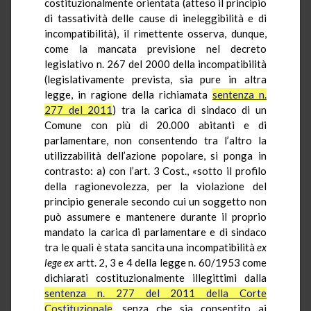
costituzionalmente orientata (atteso il principio
di tassatività delle cause di ineleggibilità e di
incompatibilità), il rimettente osserva, dunque,
come la mancata previsione nel decreto
legislativo n. 267 del 2000 della incompatibilità
(legislativamente prevista, sia pure in altra
legge, in ragione della richiamata
sentenza n.
277 del 2011
) tra la carica di sindaco di un
Comune con più di 20.000 abitanti e di
parlamentare, non consentendo tra l’altro la
utilizzabilità dell’azione popolare, si ponga in
contrasto: a) con l’art. 3 Cost., «sotto il profilo
della ragionevolezza, per la violazione del
principio generale secondo cui un soggetto non
può assumere e mantenere durante il proprio
mandato la carica di parlamentare e di sindaco
tra le quali è stata sancita una incompatibilità
ex
lege
ex
artt. 2, 3 e 4 della legge n. 60/1953 come
dichiarati costituzionalmente illegittimi dalla
sentenza n. 277 del 2011 della Corte
Costituzionale
, senza che sia consentito ai