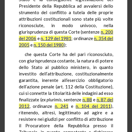
Presidente della Repubblica ad avvalersi dello
strumento del conflitto a tutela delle proprie
attribuzioni costituzionali sono state più volte
riconosciute, in modo univoco, nella
giurisprudenza di questa Corte (sentenze
n. 200
del 2006
e
n. 129 del 1981
; ordinanze
n. 354 del
2005
e
n. 150 del 1980
);
che questa Corte ha del pari riconosciuto,
con giurisprudenza costante, la natura di potere
dello Stato al pubblico ministero, in quanto
investito dell’attribuzione, costituzionalmente
garantita, inerente all’esercizio obbligatorio
dell’azione penale (art. 112 della Costituzione),
cui si connette la titolarità delle indagini ad esso
finalizzate (
ex plurimis
, sentenze
n. 88
e
n. 87 del
2012
, ordinanze
n. 241
e
n. 104 del 2011
),
ritenendo, altresì, legittimato ad agire e a
resistere nei giudizi per conflitto di attribuzione
il Procuratore della Repubblica presso il
Tribunale, in quanto competente a dichiarare