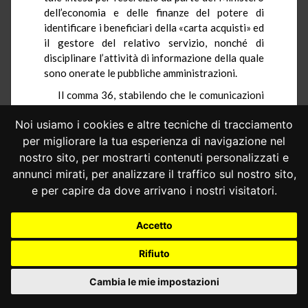
dell’economia e delle finanze del potere di
identificare i beneficiari della «carta acquisti» ed
il gestore del relativo servizio, nonché di
disciplinare l’attività di informazione della quale
sono onerate le pubbliche amministrazioni.
Il comma 36, stabilendo che le comunicazioni
e le collaborazioni richieste dal Ministero
Noi usiamo i cookies e altre tecniche di tracciamento
dell’economia e delle finanze (o dalle
amministrazioni o enti di cui questo si avvale)
per migliorare la tua esperienza di navigazione nel
devono essere fornite «secondo gli indirizzi da
nostro sito, per mostrarti contenuti personalizzati e
questo impartiti» sarebbe, invece, illegittimo,
annunci mirati, per analizzare il traffico sul nostro sito,
poiché il principio di leale collaborazione
e per capire da dove arrivano i nostri visitatori.
giustifica il dovere di cooperazione e
comunicazione fra enti territoriali, dovendo,
Accetto
tuttavia, escludersi che esso possa essere
disciplinato da detto Ministero, anche
Rifiuto
impartendo direttive alle Regioni. In ogni caso,
lo Stato non potrebbe emanare un atto di
Cambia le mie impostazioni
indirizzo in una materia di competenza
regionale; comunque, esso dovrebbe essere