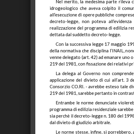
Nel merito, la medesima parte rileva
idrogeologico che aveva colpito il comune
all’esecuzione di opere pubbliche comprese i
decreto-legge, non poteva all’evidenza 
realizzazione del programma di edilizia res
dettata dal suddetto decreto-legge.
Con la successiva legge 17 maggio 1999,
della normativa che disciplina l’INAIL, nonc
venne delegato (art. 42) ad emanare uno o pi
219 del 1981, con fissazione dei relativi prin
La delega al Governo non comprendeva
applicazione del divieto di cui all’art. 3
Consorzio CO.RI. - avrebbe esteso tale divie
219 del 1981, sarebbe pertanto in contrasto
Entrambe le norme denunciate violerebbe
programma di edilizia residenziale sarebbe s
sia perchè il decreto-legge n. 180 del 1998
dal divieto di giudizio arbitrale.
Le norme stesse, infine, si porrebbero, 