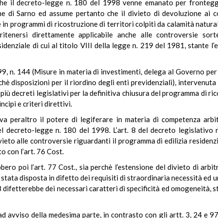
 che il decreto-legge n. 180 del 1998 venne emanato per frontegg
 di Sarno ed assume pertanto che il divieto di devoluzione ai col
n programmi di ricostruzione di territori colpiti da calamità natural
ritenersi direttamente applicabile anche alle controversie sor
idenziale di cui al titolo VIII della legge n. 219 del 1981, stante l’
 n. 144 (Misure in materia di investimenti, delega al Governo per il
hè disposizioni per il riordino degli enti previdenziali), intervenuta
ù decreti legislativi per la definitiva chiusura del programma di ricos
cipi e criteri direttivi.
 peraltro il potere di legiferare in materia di competenza arbit
 del decreto-legge n. 180 del 1998. L’art. 8 del decreto legislativo
to alle controversie riguardanti il programma di edilizia residenzial
 con l’art. 76 Cost.
ro poi l’art. 77 Cost., sia perchè l’estensione del divieto di arbit
tata disposta in difetto dei requisiti di straordinaria necessità ed 
 difetterebbe dei necessari caratteri di specificità ed omogeneità, st
ad avviso della medesima parte, in contrasto con gli artt. 3, 24 e 97