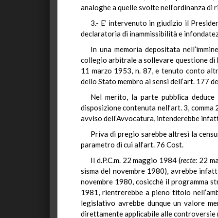
analoghe a quelle svolte nell’ordinanza di 
3.- E’ intervenuto in giudizio il Presid
declaratoria di inammissibilità e infondate
In una memoria depositata nell’imminen
collegio arbitrale a sollevare questione di 
11 marzo 1953, n. 87, e tenuto conto altre
dello Stato membro ai sensi dell’art. 177 d
Nel merito, la parte pubblica deduce i
disposizione contenuta nell’art. 3, comma 
avviso dell’Avvocatura, intenderebbe infatt
Priva di pregio sarebbe altresì la censu
parametro di cui all’art. 76 Cost.
Il d.P.C.m. 22 maggio 1984 (
recte
:
22 ma
sisma del novembre 1980), avrebbe infatti
novembre 1980, cosicchè il programma straor
1981, rientrerebbe a pieno titolo nell’amb
legislativo avrebbe dunque un valore mer
direttamente applicabile alle controversie 