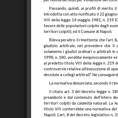
Passando, quindi, ai profili di merito 
introdotta con atto notificato il 22 giugno 
VIII della legge 14 maggio 1981, n. 219 (C
favore delle popolazioni colpite dagli eve
territori colpiti), ed il Comune di Napoli.
Rileva peraltro il rimettente che l’art. 
giudizio arbitrale, nel prevedere che il 
solamente i giudizi ordinari o arbitrali i
1998, n. 180, avrebbe inequivocamente este
al predetto titolo VIII della legge n. 219 
controversie relative all’esecuzione di ope
devolute a collegi arbitrali". Ne conseguireb
La normativa denunciata, secondo il rime
Il citato art. 3 del decreto-legge n. 18
preambolo e dal contenuto dell’intero de
territori colpiti da calamità naturali. La
titolo VIII conterrebbe una normativa del t
Napoli. L’art. 8 del decreto legislativo n.