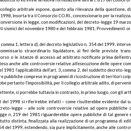
il collegio arbitrale espone, quanto alla rilevanza della questione, 
1998, insorta tra il Consorzio CO.RI., concessionario per la realizza
onversione in legge, con modificazioni, del decreto-legge 19 marzo 1
nti sismici del novembre 1980 e del febbraio 1981. Provvedimenti orga
8, comma 1, lettera
d),
del decreto legislativo n. 354 del 1999, interv
commissario straordinario liquidatore, ai fini delle previste tra
n corso o le istanze di accesso ad arbitrato notificate prima dell’en
so anche alle controversie relative all’esecuzione delle opere com
del 1981 l’applicabilità dell’art. 3, comma 2, del suddetto decreto-l
re pubbliche comprese in programmi di ricostruzione di territori col
be pertanto l’impossibilità, per il collegio arbitrale adíto, di perveni
ttente, si porrebbe tuttavia in contrasto, in primo luogo, con gli art
0 del 1998 si riferirebbe infatti – come risulterebbe evidente dal su
creto-legge – alle sole controversie relative ad opere pubbliche 
 legge n. 219 del 1981 riguarderebbe opere pubbliche di tal genere so
utto distinta, finalizzata alla realizzazione di un programma di edil
 354 del 1999, estendendo, sia pure implicitamente, anche alle contro