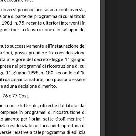
di doversi pronunciare su una controversia,
zione di parte del programma di cui al titolo
981, n. 75, recante ulteriori interventi in
nici per la ricostruzione e lo sviluppo dei
enuto successivamente all’instaurazione del
nsazioni, possa prendere in considerazione
trata in vigore del decreto-legge 11 giugno
prese nei programmi di ricostruzione di cui
egge 11 giugno 1998, n. 180, secondo cui "le
piti da calamità naturali non possono essere
re ad una decisione di merito.
t. 76 e 77 Cost.
o tenore letterale, oltrechè dal titolo, dal
comprese in programmi di ricostruzione di
lamente per i primi sette titoli, mentre il
izia residenziale nell’area metropolitana di
versie relative a tale programma di edilizia