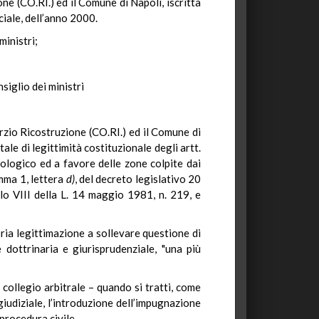
ne (CO.RI.) ed il Comune di Napoli, iscritta
ciale, dell’anno 2000.
ministri;
siglio dei ministri
orzio Ricostruzione (CO.RI.) ed il Comune di
ale di legittimità costituzionale degli artt.
ologico ed a favore delle zone colpite dai
omma 1, lettera
d)
, del decreto legislativo 20
olo VIII della L. 14 maggio 1981, n. 219, e
ria legittimazione a sollevare questione di
 dottrinaria e giurisprudenziale, "una più
 collegio arbitrale – quando si tratti, come
 giudiziale, l’introduzione dell’impugnazione
 procedura civile.