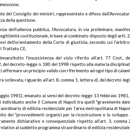
rimessione.
ente del Consiglio dei ministri, rappresentato e difeso dall’Avvocat
zza della questione.
za dell’udienza pubblica, l’Avvocatura, in via preliminare, manifes
legittimità costituzionale, in base al combinato disposto degli artt.
sì dell’orientamento della Corte di giustizia, secondo cui l’arbit
el Trattato CE.
nnanzitutto l’insussistenza del vizio riferito all’art. 77 Cost., d
2, del decreto-legge n. 180 del 1998 rispetto alla materia disciplina
i affermare un principio valido con riferimento ad ogni tipo di calami
ra sollevata, riguardo all’art. 8, comma 1, lettera
d)
, del decreto leg
ggio 1981), emanato ai sensi del decreto-legge 13 febbraio 1981, n.
 individuato anche il Comune di Napoli tra quelli "gravemente danne
dinario di edilizia residenziale per l’area metropolitana di Napoli, 
ito dei "provvedimenti organici per la ricostruzione e lo sviluppo d
amente dichiarativo e consequenziale rispetto all’art. 3, comma 
relative al suddetto programma straordinario di edilizia residenziale