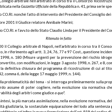
ollegio arbitrale nell’arbitrato in corso tra il Consorzio Ricostruzio
blicata nella
Gazzetta Ufficiale
della Repubblica n. 41, prima serie spe
o CO.RI. nonchè l’atto di intervento del Presidente del Consiglio dei 
bre 2001 il Giudice relatore Annibale Marini;
o CO.RI. e l’avv.to dello Stato Claudio Linda per il Presidente del Con
Ritenuto in fatto
0 il Collegio arbitrale di Napoli, nell’arbitrato in corso tra il Cons
 in riferimento agli artt. 3, 24, 76, 77 e 97 Cost., questione incident
998, n. 180 (Misure urgenti per la prevenzione del rischio idroge
onvertito, con modificazioni, in legge 3 agosto 1998, n. 267, e 8, c
a definitiva chiusura del programma di ricostruzione di cui al tit
 42, comma 6, della legge 17 maggio 1999, n. 144).
lla problematicità del tema - si interroga preliminarmente sulla prop
ardo assume di poter cogliere, nella evoluzione sia normativa che
rabilità degli arbitri come giudice
a quo
".
ntesi, la più marcata assimilazione, nella evoluzione normativa, del
orità giudiziaria, la sostanziale equiparazione del lodo alla sentenza
raddittorio ed infine la nuova formulazione dell’art. 819 del codice di