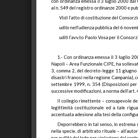
con ordinanza emessa il 3 luglio 2000 dal C
al n. 549 del registro ordinanze 2000 e pub
Visti
l’atto di costituzione del Consorzi
udito
nell’udienza pubblica del 6 novem
uditi
l’avv.to Paolo Vosa per il Consorzi
1.- Con ordinanza emessa il 3 luglio 200
Napoli – Area Funzionale CIPE, ha sollevato,
3, comma 2, del decreto-legge 11 giugno 1
disastri franosi nella regione Campania), c
settembre 1999, n. 354 (Disposizioni per l
successive modificazioni, a norma dell’art.
Il collegio rimettente – consapevole de
legittimità costituzionale ed a tale rigu
accentuata adesione alla tesi della configu
Deporrebbero in tal senso, in estrema si
nella specie, di arbitrato rituale – all’aut
per nullità del lodo per violazione del cont