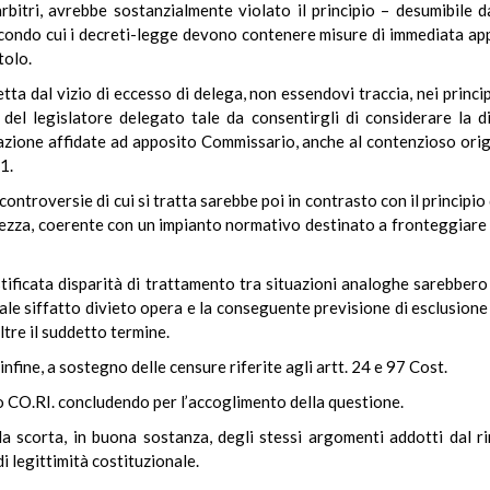
rbitri, avrebbe sostanzialmente violato il principio – desumibile dal
condo cui i decreti-legge devono contenere misure di immediata app
tolo.
a dal vizio di eccesso di delega, non essendovi traccia, nei principi 
e del legislatore delegato tale da consentirgli di considerare la 
uidazione affidate ad apposito Commissario, anche al contenzioso ori
1.
e controversie di cui si tratta sarebbe poi in contrasto con il principi
itezza, coerente con un impianto normativo destinato a fronteggiare 
stificata disparità di trattamento tra situazioni analoghe sarebbero
uale siffatto divieto opera e la conseguente previsione di esclusione
ltre il suddetto termine.
fine, a sostegno delle censure riferite agli artt. 24 e 97 Cost.
zio CO.RI. concludendo per l’accoglimento della questione.
la scorta, in buona sostanza, degli stessi argomenti addotti dal ri
di legittimità costituzionale.