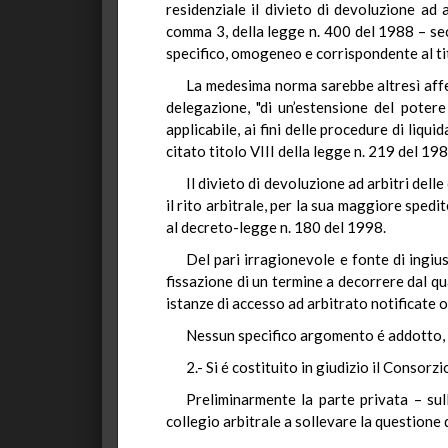
residenziale il divieto di devoluzione ad a
comma 3, della legge n. 400 del 1988 – se
specifico, omogeneo e corrispondente al ti
La medesima norma sarebbe altresì affett
delegazione, "di un’estensione del poter
applicabile, ai fini delle procedure di liq
citato titolo VIII della legge n. 219 del 198
Il divieto di devoluzione ad arbitri dell
il rito arbitrale, per la sua maggiore sped
al decreto-legge n. 180 del 1998.
Del pari irragionevole e fonte di ingiu
fissazione di un termine a decorrere dal q
istanze di accesso ad arbitrato notificate o
Nessun specifico argomento é addotto, in
2.- Si é costituito in giudizio il Consor
Preliminarmente la parte privata – sul
collegio arbitrale a sollevare la questione 