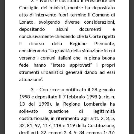
2. – Non si è costituito il Presidente del
Consiglio dei ministri, mentre ha depositato
atto
di
intervento fuori termine il Comune di
Lonato
, svolgendo diverse considerazioni,
depositando alcuni documenti e
conclusivamente chiedendo che la Corte rigetti
il ricorso della Regione Piemonte,
considerando "la gravità della situazione in cui
versano i comuni italiani che, in piena buona
fede, hanno "inteso approvati” i propri
strumenti urbanistici generali dando ad essi
attuazione”.
3. – Con ricorso notificato il 28 gennaio
1998 e depositato il 7 febbraio 1998 (
r.
ric. n.
13 del 1998), la Regione Lombardia ha
sollevato questione di legittimità
costituzionale, in riferimento agli artt. 2, 3, 5,
32, 81, 97, 117, 118 e 119 della Costituzione,
degli artt. 32, commi 2, 4, 5; 34, comma 1; 37;