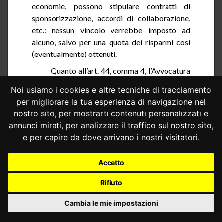
economie, possono stipulare contratti di
sponsorizzazione, accordi di collaborazione,
etc.: nessun vincolo verrebbe imposto ad
alcuno, salvo per una quota dei risparmi così
(eventualmente) ottenuti.
Quanto all’art.
44
, comma 4, l’Avvocatura
contesta che la ricorrente, pur esprimendo
Noi usiamo i cookies e altre tecniche di tracciamento
dubbi interpretativi sul testo, ne dia una lettura
per migliorare la tua esperienza di navigazione nel
particolarmente forte, ritenendolo idoneo a
nostro sito, per mostrarti contenuti personalizzati e
sottrarre direttamente poteri alle Regioni; al
annunci mirati, per analizzare il traffico sul nostro sito,
contrario, la norma richiamerebbe – ai fini
e per capire da dove arrivano i nostri visitatori.
dell’attuazione della delega della legge n. 59
del 1997, relativa alla riorganizzazione degli
Accetto
apparati centrali – l’obiettivo di una
complessiva riduzione dei costi amministrativi,
Rifiuto
indicando una serie di principi e criteri direttivi
idonei allo scopo. Secondo l’Avvocatura,
Cambia le mie impostazioni
dunque, la legge sulla finanza pubblica era la