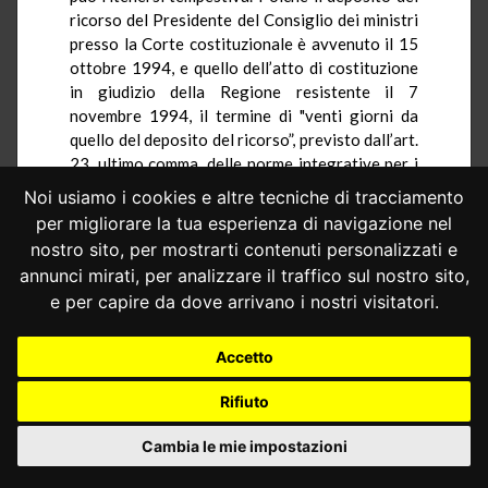
ricorso del Presidente del Consiglio dei ministri
presso la Corte costituzionale è avvenuto il 15
ottobre 1994, e quello dell’atto di costituzione
in giudizio della Regione resistente il 7
novembre 1994, il termine di "venti giorni da
quello del deposito del ricorso”, previsto dall’art.
23
, ultimo comma, delle norme integrative per i
giudizi davanti alla Corte costituzionale con
Noi usiamo i cookies e altre tecniche di tracciamento
riguardo ai giudizi di legittimità costituzionale
per migliorare la tua esperienza di navigazione nel
in via principale – tra i quali rientrano quelli per
nostro sito, per mostrarti contenuti personalizzati e
"mancato adeguamento” a norma dell’art. 2,
annunci mirati, per analizzare il traffico sul nostro sito,
commi 1 e 2, del decreto legislativo n. 266 del
e per capire da dove arrivano i nostri visitatori.
1992 – non può ritenersi essere stato
rispettato. Di fronte all’
inequivoca
portata della
norma che prevede il termine in questione,
Accetto
termine di carattere perentorio (tra le molte,
Rifiuto
sentenze
nn
.
191 del 1980
,
72 del 1981
, e
ordinanza n. 109 del 1975
), non vale la tesi della
Cambia le mie impostazioni
Regione resistente che argomenta la
tempestività della sua costituzione in giudizio