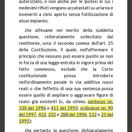
autorizzato, e non anche per le ipotesi in cui i
medesimi rifiuti vengano accatastati su un'area e
inceneriti a cielo aperto senza l'utilizzazione di
alcun impianto;
che all'esame nel merito della suddetta
questione, reiteratamente sollecitato dal
remittente, osta il secondo comma dell'art. 25
della Costituzione, il quale, nell'affermare il
principio che nessuno può essere punito se non
in forza di una legge entrata in vigore prima del
fatto commesso, esclude che la Corte
costituzionale possa introdurre
nell'ordinamento penale in via additiva nuovi
reati o che l'effetto di una sua sentenza possa
essere quello di ampliare o aggravare figure di
reato già esistenti (v., da ultimo,
sentenze nn.
330 del 1996
e
411 del 1995
;
ordinanze nn. 90
del 1997
,
432
,
332
e
288 del 1996
,
132
e
25 del
1995
);
che pertanto la questione, dichiaratamente