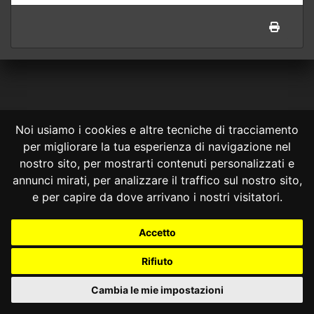
Noi usiamo i cookies e altre tecniche di tracciamento
per migliorare la tua esperienza di navigazione nel
CONSULTA ONLINE DAL 1995 -
NOTE LEGALI
nostro sito, per mostrarti contenuti personalizzati e
annunci mirati, per analizzare il traffico sul nostro sito,
Consulta OnLine non ha prodotto e non è responsabile per i contenuti e
le informazioni legali di siti collegati.
e per capire da dove arrivano i nostri visitatori.
La consultazione di questi o del materiale contenuto nel sito non
costituisce una relazione di consulenza legale.
Accetto
Nessuno deve confidare o agire in base alle informazioni disponibili in
questo sito senza una consulenza legale professionale.
Rifiuto
info@giurcost.org
|
Giurisprudenza Costituzionale
|
Consulta OnLine
|
@giurcost
Cambia le mie impostazioni