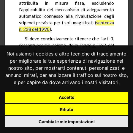
attribuita in misura fissa, escludendo
l'applicabilità del meccanismo di adeguamento
automatico connesso alla rivalutazione degli
stipendi prevista per i soli magistrati (
sentenza
n. 238 del 1990
).
Si deve conclusivamente ritenere che l'art. 3,
sessantunesimo comma, della legge n. 537 del
1993 è correttamente qualificato di
Noi usiamo i cookies e altre tecniche di tracciamento
interpretazione autentica e, come tale, è
per migliorare la tua esperienza di navigazione nel
caratterizzato dalla retroattività.
nostro sito, per mostrarti contenuti personalizzati e
6.- Ciò posto, il contenuto della disposizione
annunci mirati, per analizzare il traffico sul nostro sito,
denunciata non appare irragionevole, né in
e per capire da dove arrivano i nostri visitatori.
contrasto con i parametri di valutazione indicati
dalle ordinanze di rimessione.
Accetto
L'indennità concessa ai magistrati dall'art. 3
Rifiuto
della legge n. 27 del 1981 si configura
diversamente da quella prevista per il personale
Cambia le mie impostazioni
delle cancellerie e segreterie giudiziarie dall'art.
1 della legge n. 221 del 1988.