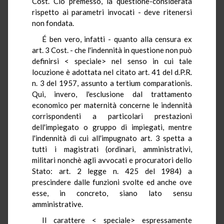
Cost. Ciò premesso, la questione-considerata
rispetto ai parametri invocati - deve ritenersi
non fondata.
É ben vero, infatti - quanto alla censura ex
art. 3 Cost. - che l'indennità in questione non può
definirsi < speciale> nel senso in cui tale
locuzione è adottata nel citato art. 41 del d.P.R.
n. 3 del 1957, assunto a tertium comparationis.
Qui, invero, l'esclusione dal trattamento
economico per maternità concerne le indennità
corrispondenti a particolari prestazioni
dell'impiegato o gruppo di impiegati, mentre
l'indennità di cui all'impugnato art. 3 spetta a
tutti i magistrati (ordinari, amministrativi,
militari nonchè agli avvocati e procuratori dello
Stato: art. 2 legge n. 425 del 1984) a
prescindere dalle funzioni svolte ed anche ove
esse, in concreto, siano lato sensu
amministrative.
Il carattere < speciale> espressamente