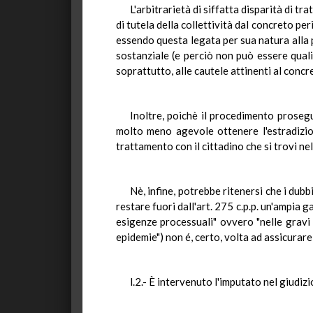
L'arbitrarietà di siffatta disparità di t
di tutela della collettività dal concreto pe
essendo questa legata per sua natura alla p
sostanziale (e perciò non può essere quali
soprattutto, alle cautele attinenti al concr
Inoltre, poichè il procedimento prosegu
molto meno agevole ottenere l'estradizion
trattamento con il cittadino che si trovi n
Nè, infine, potrebbe ritenersi che i dubb
restare fuori dall'art. 275 c.p.p. un'ampia g
esigenze processuali" ovvero "nelle gravi r
epidemie") non é, certo, volta ad assicurare 
l.2.- È intervenuto l'imputato nel giudiz