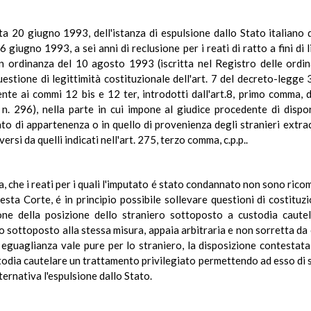
ata 20 giugno 1993, dell'istanza di espulsione dallo Stato italian
iugno 1993, a sei anni di reclusione per i reati di ratto a fini di libi
n ordinanza del 10 agosto 1993 (iscritta nel Registro delle ordin
questione di legittimità costituzionale dell'art. 7 del decreto-legg
ente ai commi 12 bis e 12 ter, introdotti dall'art.8, primo comma,
. 296), nella parte in cui impone al giudice procedente di dispor
ato di appartenenza o in quello di provenienza degli stranieri extr
versi da quelli indicati nell'art. 275, terzo comma, c.p.p..
a, che i reati per i quali l'imputato é stato condannato non sono ricomp
esta Corte, é in principio possibile sollevare questioni di costituzi
ne della posizione dello straniero sottoposto a custodia caut
o sottoposto alla stessa misura, appaia arbitraria e non sorretta da 
io di eguaglianza vale pure per lo straniero, la disposizione contest
odia cautelare un trattamento privilegiato permettendo ad esso di 
ternativa l'espulsione dallo Stato.