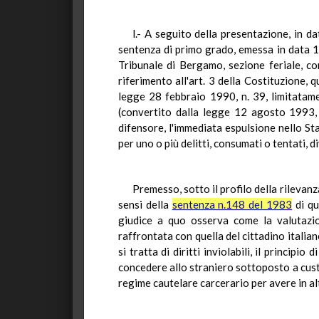
l.- A seguito della presentazione, in d
sentenza di primo grado, emessa in data 16 g
Tribunale di Bergamo, sezione feriale, co
riferimento all'art. 3 della Costituzione, 
legge 28 febbraio 1990, n. 39, limitatam
(convertito dalla legge 12 agosto 1993, n
difensore, l'immediata espulsione nello St
per uno o più delitti, consumati o tentati, di
Premesso, sotto il profilo della rilevanz
sensi della
sentenza n.148 del 1983
di qu
giudice a quo osserva come la valutazio
raffrontata con quella del cittadino italian
si tratta di diritti inviolabili, il princip
concedere allo straniero sottoposto a cust
regime cautelare carcerario per avere in al