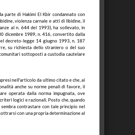
o da parte di Hakimi El Kbir condannato con
dine, violenza carnale e atti di libidine, il
anze al n. 644 del 1993), ha sollevato, in
e 30 dicembre 1989, n. 416, convertito dalla
 del decreto-legge 14 giugno 1993, n. 187
re, su richiesta dello straniero o del suo
acomunitari sottoposti a custodia cautelare
resi nell'articolo da ultimo citato e che, ai
onalità anche su norme penali di favore, il
elare operata dalla norma impugnata, ove
criteri logici e razionali. Posto che, quando
ata sembra contrastare con tale principio nel
sottrarsi con una propria determinazione al