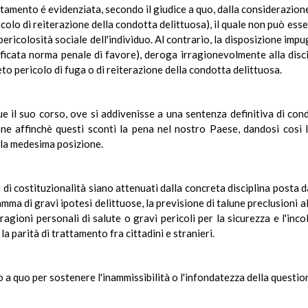
rattamento é evidenziata, secondo il giudice a quo, dalla considerazione
ricolo di reiterazione della condotta delittuosa), il quale non può esse
ericolosità sociale dell'individuo. Al contrario, la disposizione imp
ficata norma penale di favore), deroga irragionevolmente alla disci
eto pericolo di fuga o di reiterazione della condotta delittuosa.
e il suo corso, ove si addivenisse a una sentenza definitiva di con
e affinchè questi sconti la pena nel nostro Paese, dandosi così lu
ella medesima posizione.
i di costituzionalità siano attenuati dalla concreta disciplina posta d
amma di gravi ipotesi delittuose, la previsione di talune preclusioni a
agioni personali di salute o gravi pericoli per la sicurezza e l'inco
la parità di trattamento fra cittadini e stranieri.
io a quo per sostenere l'inammissibilità o l'infondatezza della questio