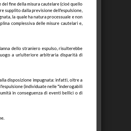
 del fine della misura cautelare (cioé quello
re supplito dalla previsione dell'espulsione,
ugnata, la quale ha natura processuale e non
plina complessiva delle misure cautelari e,
danna dello straniero espulso, risulterebbe
ogo a un'ulteriore arbitraria disparità di
alla disposizione impugnata: infatti, oltre a
ll'espulsione (individuate nelle "inderogabili
lumità in conseguenza di eventi bellici o di
ne.