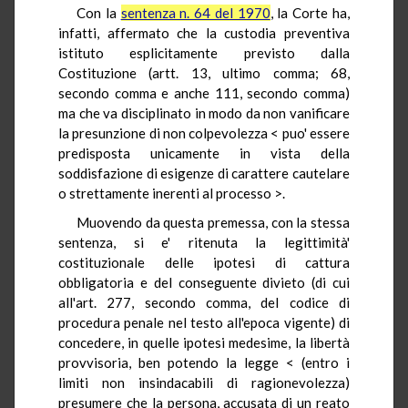
Con la
sentenza n. 64 del 1970
, la Corte ha,
infatti, affermato che la custodia preventiva
istituto esplicitamente previsto dalla
Costituzione (artt. 13, ultimo comma; 68,
secondo comma e anche 111, secondo comma)
ma che va disciplinato in modo da non vanificare
la presunzione di non colpevolezza < puo' essere
predisposta unicamente in vista della
soddisfazione di esigenze di carattere cautelare
o strettamente inerenti al processo >.
Muovendo da questa premessa, con la stessa
sentenza, si e' ritenuta la legittimità'
costituzionale delle ipotesi di cattura
obbligatoria e del conseguente divieto (di cui
all'art. 277, secondo comma, del codice di
procedura penale nel testo all'epoca vigente) di
concedere, in quelle ipotesi medesime, la libertà
provvisoria, ben potendo la legge < (entro i
limiti non insindacabili di ragionevolezza)
presumere che la persona, accusata di un reato