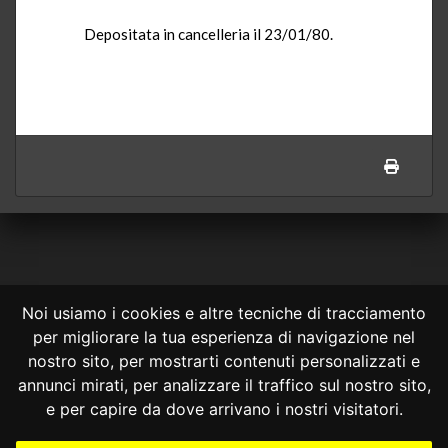
Depositata in cancelleria il 23/01/80.
Noi usiamo i cookies e altre tecniche di tracciamento
per migliorare la tua esperienza di navigazione nel
CONSULTA ONLINE DAL 1995 -
NOTE LEGALI
nostro sito, per mostrarti contenuti personalizzati e
annunci mirati, per analizzare il traffico sul nostro sito,
Consulta OnLine non ha prodotto e non è responsabile per i contenuti e
le informazioni legali di siti collegati.
e per capire da dove arrivano i nostri visitatori.
La consultazione di questi o del materiale contenuto nel sito non
costituisce una relazione di consulenza legale.