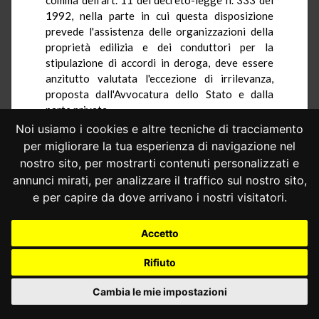
1992, nella parte in cui questa disposizione
prevede l'assistenza delle organizzazioni della
proprietà edilizia e dei conduttori per la
stipulazione di accordi in deroga, deve essere
anzitutto valutata l'eccezione di irrilevanza,
proposta dall'Avvocatura dello Stato e dalla
parte privata.
Noi usiamo i cookies e altre tecniche di tracciamento
per migliorare la tua esperienza di navigazione nel
L'eccezione è fondata. Oggetto del giudizio
nostro sito, per mostrarti contenuti personalizzati e
dinanzi al Pretore è esclusivamente la finita
annunci mirati, per analizzare il traffico sul nostro sito,
locazione e la contestata proroga della stessa. Il
e per capire da dove arrivano i nostri visitatori.
giudizio di merito non verte sulla stipulazione, o
sulle modalità di stipulazione, di patti in deroga,
sicchè la norma denunciata rimane estranea
Accetto
all'oggetto del giudizio: essa è stata richiamata
Rifiuto
solo per un'ipotesi astratta. Manca quindi il
nesso di pregiudizialità tra la soluzione della
Cambia le mie impostazioni
questione di legittimità costituzionale e la
decisione del giudizio principale. Ne segue che la