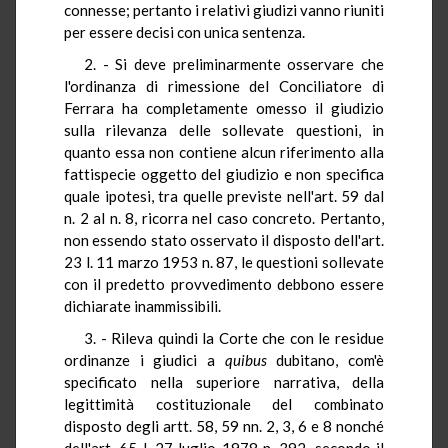
connesse; pertanto i relativi giudizi vanno riuniti
per essere decisi con unica sentenza.
2. - Si deve preliminarmente osservare che
l'ordinanza di rimessione del Conciliatore di
Ferrara ha completamente omesso il giudizio
sulla rilevanza delle sollevate questioni, in
quanto essa non contiene alcun riferimento alla
fattispecie oggetto del giudizio e non specifica
quale ipotesi, tra quelle previste nell'art. 59 dal
n. 2 al n. 8, ricorra nel caso concreto. Pertanto,
non essendo stato osservato il disposto dell'art.
23 l. 11 marzo 1953 n. 87, le questioni sollevate
con il predetto provvedimento debbono essere
dichiarate inammissibili.
3. - Rileva quindi la Corte che con le residue
ordinanze i giudici a
quibus
dubitano, com'è
specificato nella superiore narrativa, della
legittimità costituzionale del combinato
disposto degli artt. 58, 59 nn. 2, 3, 6 e 8 nonché
dell'art. 65 l. 27 luglio 1978 n. 392, secondo il