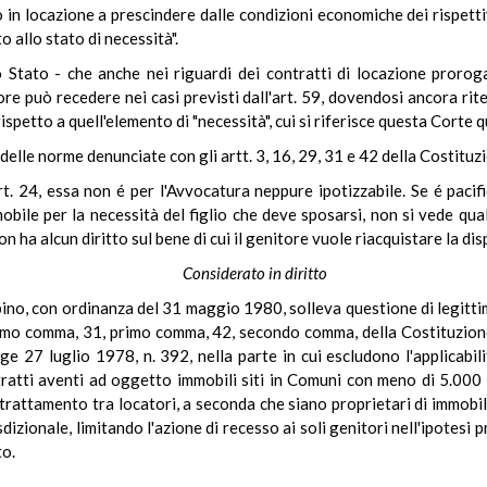
o in locazione a prescindere dalle condizioni economiche dei rispett
to allo stato di necessità".
Stato - che anche nei riguardi dei contratti di locazione prorogat
re può recedere nei casi previsti dall'art. 59, dovendosi ancora riten
rispetto a quell'elemento di "necessità", cui si riferisce questa Corte
elle norme denunciate con gli artt. 3, 16, 29, 31 e 42 della Costituz
t. 24, essa non é per l'Avvocatura neppure ipotizzabile. Se é pacif
mobile per la necessità del figlio che deve sposarsi, non si vede qua
on ha alcun diritto sul bene di cui il genitore vuole riacquistare la dis
Considerato in diritto
bino, con ordinanza del 31 maggio 1980, solleva questione di legittimi
imo comma, 31, primo comma, 42, secondo comma, della Costituzione,
ge 27 luglio 1978, n. 392, nella parte in cui escludono l'applicabil
ontratti aventi ad oggetto immobili siti in Comuni con meno di 5.000 a
 trattamento tra locatori, a seconda che siano proprietari di immobi
risdizionale, limitando l'azione di recesso ai soli genitori nell'ipotesi p
to.