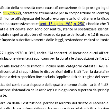
stituto della necessità come causa di cessazione della proroga lega
n.
132/1972
), carattere strumentale per la composizione dei contrap
i fronte all'esigenza del locatore-proprietario di ottenere la dispo
rte ha successivamente (
sent. 15 luglio 1983, n. 250
) ribadito che 
a e articolata, non sono consentite, stante la sostanziale identità d
nziate rispetto al potere di recesso da parte del locatore (...) il rec
ne imposta autoritativamente dalle leggi, restandone esclusi soltant
27 luglio 1978, n. 392, recita: "Ai contratti di locazione di cui all'
lazione vigente, si applicano per la durata le disposizioni dell'art. 5
ivi alle locazioni di immobili inclusi nelle categorie catastali A/8
i contratti si applichino le disposizioni dell'art. 58 "per la durata" n
hiamo a detto specifico fine escluda l'applicabilità del regime del rece
tica del combinato disposto delle quattro norme citate - artt. 64, 58
razione sistematica della
ratio legis
e in ogni caso superata dal princip
orte.
'art. 24 della Costituzione, perché l'esercizio del diritto di recesso
ha diritto su un immobile non ha neppure il correlato diritto di azion