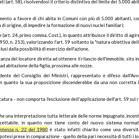
art. 58), risolvendosi il criterio distintivo del limite dei 5.000 abita
tamento a favore di chi abita in Comuni con più di 5.000 abitanti, co
di origine, di impedire la formazione di nuovi nuclei familiari;
nale (art. 24, primo comma, Cost.), in quanto attribuisce il diritto di a
50, n. 253), valorizzando l'art. 59 soltanto la "natura obiettiva del
usi dalla possibilità di esercizio dell'azione.
anza del locatore diretta ad ottenere il rilascio dell'immobile, sito
 ad abitazione della figlia, prossima alle nozze.
sidente del Consiglio dei Ministri, rappresentato e difeso dall'A
 in quanto la sua proposizione discenderebbe da una non corretta 
catura - non comporta l'esclusione dell'applicazione dell'art. 59 su
he una interpretazione tutta letterale delle norme impugnate, incentr
naccettabile, in quanto non tiene conto del nuovo sistema norma
ntenza n. 22 del 1980
é stato infatti chiarito come una diversità
tesi prese in comparazione - quello della pari necessità di tutti i loc