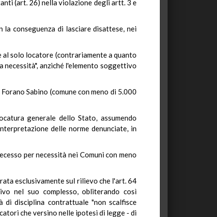
nti (art. 26) nella violazione degli artt. 3 e
n la conseguenza di lasciare disattese, nei
gire al solo locatore (contrariamente a quanto
la necessità", anziché l'elemento soggettivo
 in Forano Sabino (comune con meno di 5.000
vvocatura generale dello Stato, assumendo
interpretazione delle norme denunciate, in
l recesso per necessità nei Comuni con meno
ata esclusivamente sul rilievo che l'art. 64
tivo nel suo complesso, obliterando così
 di disciplina contrattuale "non scalfisce
atori che versino nelle ipotesi di legge - di