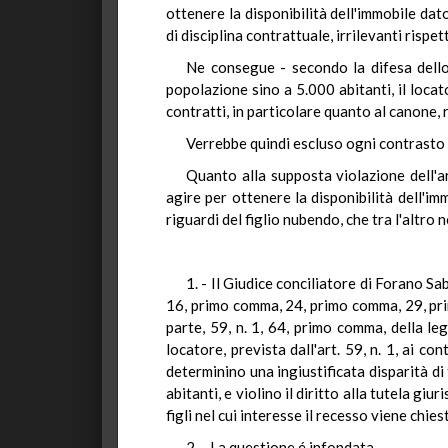
ottenere la disponibilità dell'immobile dat
di disciplina contrattuale, irrilevanti rispet
Ne consegue - secondo la difesa dello 
popolazione sino a 5.000 abitanti, il locato
contratti, in particolare quanto al canone, 
Verrebbe quindi escluso ogni contrasto d
Quanto alla supposta violazione dell'ar
agire per ottenere la disponibilità dell'im
riguardi del figlio nubendo, che tra l'altro n
1. - Il Giudice conciliatore di Forano Sa
16, primo comma, 24, primo comma, 29, pr
parte, 59, n. 1, 64, primo comma, della leg
locatore, prevista dall'art. 59, n. 1, ai c
determinino una ingiustificata disparità di
abitanti, e violino il diritto alla tutela giu
figli nel cui interesse il recesso viene chies
2. - La questione é infondata.