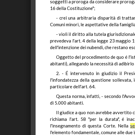
soggetti a proroga da considerare prorogati (
16 della Costituzione";
- crei una arbitraria disparità di trat
Comuni minori, le aspettative della famiglia 
- violi il diritto alla tutela giurisdizio
prevedeva l'art. 4 della legge 23 maggio 19
dell'intenzione dei nubendi, che restano escl
Oggetto del procedimento de quo é l'ist
abitanti), allegando la necessità di adibirlo
2. - É intervenuto in giudizio il Pre
l'infondatezza della questione sollevata,
particolare dell'art. 64.
Questa norma, infatti, - secondo l'Avvo
di 5.000 abitanti.
Il giudice a quo non avrebbe avvertito c
richiama l'art. 58 "per la durata", é i
l'insegnamento di questa Corte. Nella
se
l'elemento fondamentale, comune alle due ipo