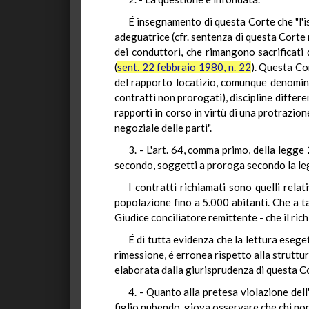
É insegnamento di questa Corte che "l'i
adeguatrice (cfr. sentenza di questa Corte 
dei conduttori, che rimangono sacrificati d
(
sent. 22 febbraio 1980, n. 22
). Questa Co
del rapporto locatizio, comunque denominat
contratti non prorogati), discipline differe
rapporti in corso in virtù di una protrazio
negoziale delle parti".
3. - L'art. 64, comma primo, della legge 
secondo, soggetti a proroga secondo la legis
I contratti richiamati sono quelli relat
popolazione fino a 5.000 abitanti. Che a tal
Giudice conciliatore remittente - che il ric
É di tutta evidenza che la lettura esege
rimessione, é erronea rispetto alla struttu
elaborata dalla giurisprudenza di questa C
4. - Quanto alla pretesa violazione dell
figlio nubendo, giova osservare che chi non 