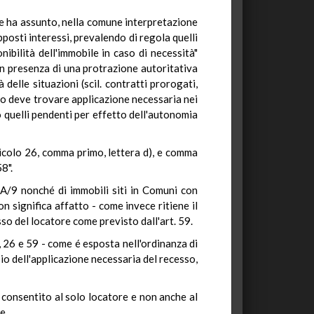
le ha assunto, nella comune interpretazione
posti interessi, prevalendo di regola quelli
nibilità dell'immobile in caso di necessità"
"in presenza di una protrazione autoritativa
elle situazioni (scil. contratti prorogati,
esso deve trovare applicazione necessaria nei
o quelli pendenti per effetto dell'autonomia
articolo 26, comma primo, lettera d), e comma
8".
 e A/9 nonché di immobili siti in Comuni con
on significa affatto - come invece ritiene il
sso del locatore come previsto dall'art. 59.
, 26 e 59 - come é esposta nell'ordinanza di
io dell'applicazione necessaria del recesso,
 é consentito al solo locatore e non anche al
e.