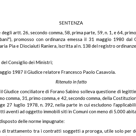
SENTENZA
le degli artt. 26, secondo comma, 58, prima parte, 59, n. 1, e 64, pri
 urbani"), promosso con ordinanza emessa il 31 maggio 1980 dal 
ria Pia e Diociaiuti Raniera, iscritta al n. 138 del registro ordinanz
 del Consiglio dei Ministri;
maggio 1987 il Giudice relatore Francesco Paolo Casavola.
Ritenuto in fatto
 Giudice conciliatore di Forano Sabino solleva questione di legittimit
mo comma, 31, primo comma, e 42, secondo comma, della Costituzione
ge 27 luglio 1978, n. 392, nella parte in cui escludono l'applicabil
tratti aventi ad oggetto immobili siti in Comuni con meno di 5.000 abita
o disposto delle norme impugnate:
 di trattamento tra i contratti soggetti a proroga, utile solo per d