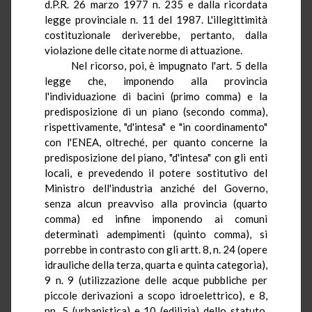
d.P.R.
26 marzo 1977 n. 235 e dalla ricordata
legge provinciale n. 11 del 1987. L'illegittimità
costituzionale deriverebbe, pertanto, dalla
violazione delle citate norme di attuazione.
Nel ricorso, poi, è impugnato l'art.
5
della
legge che, imponendo alla provincia
l'individuazione di bacini (primo comma) e la
predisposizione di un piano (secondo comma),
rispettivamente, "d'intesa" e "in coordinamento"
con l'ENEA, oltreché, per quanto concerne la
predisposizione del piano, "d'intesa" con gli enti
locali, e prevedendo il potere sostitutivo del
Ministro dell'industria anziché del Governo,
senza alcun preavviso alla provincia (quarto
comma) ed infine imponendo ai comuni
determinati adempimenti (quinto comma), si
porrebbe in contrasto con gli artt. 8, n. 24 (opere
idrauliche della terza, quarta e quinta categoria),
9 n. 9 (utilizzazione delle acque pubbliche per
piccole derivazioni a scopo idroelettrico), e 8,
nn
. 5 (urbanistica) e 10 (edilizia) dello statuto,