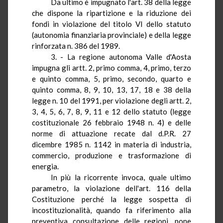
Da ultimo è impugnato l'art.
38
della legge
che dispone la ripartizione e la riduzione dei
fondi in violazione del titolo
VI
dello statuto
(autonomia finanziaria provinciale) e della legge
rinforzata n. 386 del 1989.
3. - La regione autonoma Valle d'Aosta
impugna gli artt.
2
, primo comma, 4, primo, terzo
e quinto comma, 5, primo, secondo, quarto e
quinto comma, 8, 9, 10, 13, 17, 18 e 38 della
legge n. 10 del 1991, per violazione degli artt. 2,
3, 4, 5, 6, 7, 8, 9, 11 e 12 dello statuto (legge
costituzionale 26 febbraio 1948 n. 4) e delle
norme di attuazione recate dal
d.P.R.
27
dicembre 1985 n. 1142 in materia di industria,
commercio, produzione e trasformazione di
energia.
In più la ricorrente invoca, quale ultimo
parametro, la violazione dell'art. 116 della
Costituzione perché la legge sospetta
di
incostituzionalità, quando fa riferimento alla
preventiva consultazione delle regioni, pone