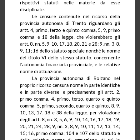
rispettivi statuti nelle materie da esse
disciplinate.
Le censure contenute nel ricorso della
provincia autonoma di Trento riguardano gli
artt.
4
, primo, terzo e quinto comma, 5, 9, primo
comma, e 18 della legge, che violerebbero gli
artt. 8,
nn
. 5, 9, 10, 17, 18, 20, 21 e 28; 9,
nn
. 3, 8,
9, 11; 16 dello statuto speciale nonché le norme
del titolo
VI
dello stesso statuto, concernente
l'autonomia finanziaria provinciale, e le relative
norme di attuazione.
La provincia autonoma di Bolzano nel
proprio ricorso censura norme in parte identiche
e in parte diverse, e precisamente gli artt.
2
,
primo comma, 4, primo, terzo, quarto e quinto
comma, 5, primo, secondo, quarto e quinto, 8, 9,
10, 13, 17, 18 e 38 della legge, per violazione
degli artt. 8,
nn
. 3, 5, 6, 9, 10, 14, 16, 17, 18, 19,
20, 21, 24, 28; 9,
nn
. 3, 8, 9, 10, 11; 12; 13; 14;
15; 16, primo comma; 104 e 107 dello statuto e
delle relative norme di attuazione, di cui in