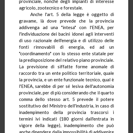
provinciale, nonché degli impianti di interesse
agricolo, zootecnico e forestale.
Anche l'art.
5
della legge è oggetto di
gravame, là dove prevede che la provincia
addivenga ad una "intesa" con l'ENEA, per
l'individuazione dei bacini idonei agli interventi
di uso razionale dell'energia e di utilizzo delle
fonti rinnovabili di energia, ed ad un
"coordinamento" con lo stesso ente statale per
la predisposizione del relativo piano provinciale.
La previsione di siffatte forme anomale di
raccordo tra un ente politico territoriale, quale
la provincia, e un ente funzionale tecnico, qual è
l'ENEA
, sarebbe di per sé lesiva dell'autonomia
provinciale, per di più considerando che il quarto
comma dello stesso art. 5 prevede il potere
sostitutivo del Ministro dell'industria, in caso di
inadempimento della provincia trascorsi i
termini ivi indicati (180 giorni dall'entrata in
vigore della legge), inadempimento che può
anche dipendere dalla impossibilità di addivenire