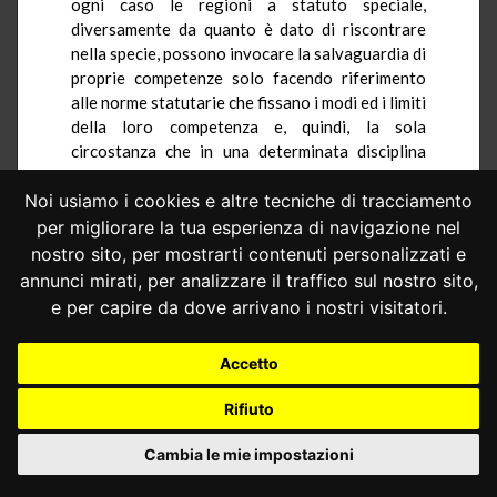
ogni caso le regioni a statuto speciale,
diversamente da quanto è dato di riscontrare
nella specie, possono invocare la salvaguardia di
proprie competenze solo facendo riferimento
alle norme statutarie che fissano i modi ed i limiti
della loro competenza e, quindi, la sola
circostanza che in una determinata disciplina
esse siano state equiparate alle regioni a
statuto ordinario è priva di conseguenze sul
Noi usiamo i cookies e altre tecniche di tracciamento
terreno della legittimità costituzionale, qualora
per migliorare la tua esperienza di navigazione nel
non venga dedotta la violazione di precisi
nostro sito, per mostrarti contenuti personalizzati e
parametri statutari.
annunci mirati, per analizzare il traffico sul nostro sito,
3.5. - Il ricorso della Valle d'Aosta,
e per capire da dove arrivano i nostri visitatori.
considerato in tutti i suoi aspetti, è perciò
inammissibile.
Accetto
4. - Per consentire, nel loro giusto
inquadramento, l'esame delle questioni sollevate
Rifiuto
dalle province autonome, è utile precisare che la
legge 9 gennaio 1991, n. 10, che rappresenta,
Cambia le mie impostazioni
unitamente alla coeva legge n. 9 del 1991, uno
degli strumenti predisposti per l'attuazione del