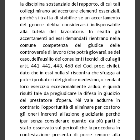
la disciplina sostanziale del rapporto, di cui tali
collegi mirano ad accertare elementi essenziali,
poiché si tratta di stabilire se un accertamento
del genere debba considerarsi indispensabile
alla tutela del lavoratore. In realtà gli
accertamenti ad essi demandati rientrano nella
comune competenza del giudice delle
controversie di lavoro (che potrà giovarsi, se del
caso, dell'ausilio dei consulenti tecnici, di cui agli
artt. 441, 442, 443, 468 del Cod. proc. civile),
dato che in essi nulla si riscontra che sfugga ai
poteri probatori del giudice medesimo, o renda il
loro esercizio eccezionalmente arduo, e quindi
risulti tale da pregiudicare la difesa in giudizio
del prestatore d'opera. Né vale addurre in
contrario l'opportunità di eliminare per costoro
gli oneri inerenti all'azione giudiziaria perché
(pur senza considerare quanto da più parti é
stato osservato sui pericoli che la procedura in
contestazione presenta di porre remore alla