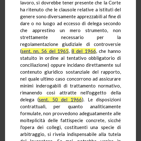
lavoro, si dovrebbe tener presente che la Corte
ha ritenuto che le clausole relative a istituti del
genere sono diversamente apprezzabili al fine di
dare o no luogo ad eccesso di delega secondo
che apprestino un mero strumento, non
strettamente necessario per la
regolamentazione giudiziale di controversie
(
sent. nn. 56 del 1965
,
8 del 1966
, che hanno
statuito in ordine al tentativo obbligatorio di
conciliazione) oppure incidano direttamente sul
contenuto giuridico sostanziale del rapporto,
nel quale ultimo caso concorrono ad assicurare
minimi inderogabili di trattamento normativo,
rimanendo così attratte nell'oggetto della
delega (
sent. 50 del 1966
). Le disposizioni
contrattuali, per quanto analiticamente
formulate, non provvedono adeguatamente alle
molteplicità delle fattispecie concrete, sicché
l'opera dei collegi, costituenti una specie di
arbitraggio, si rivela indispensabile alla tutela
del lavoratore. Se mai, potrebbe venire in