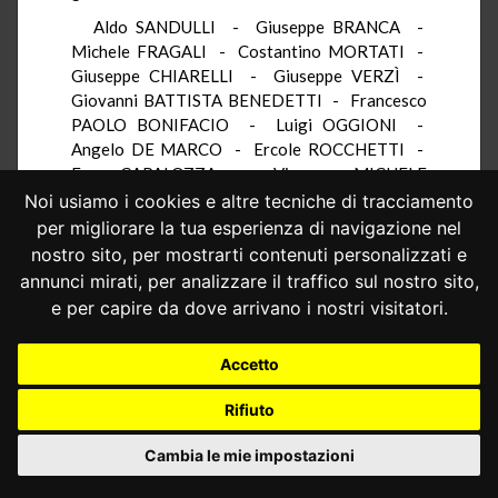
Aldo SANDULLI - Giuseppe BRANCA -
Michele FRAGALI - Costantino MORTATI -
Giuseppe CHIARELLI - Giuseppe VERZÌ -
Giovanni BATTISTA BENEDETTI - Francesco
PAOLO BONIFACIO - Luigi OGGIONI -
Angelo DE MARCO - Ercole ROCCHETTI -
Enzo CAPALOZZA - Vincenzo MICHELE
TRIMARCHI - Vezio CRISAFULLI - Nicola
Noi usiamo i cookies e altre tecniche di tracciamento
REALE
per migliorare la tua esperienza di navigazione nel
nostro sito, per mostrarti contenuti personalizzati e
annunci mirati, per analizzare il traffico sul nostro sito,
Depositata in cancelleria il 10 febbraio 1969.
e per capire da dove arrivano i nostri visitatori.
Accetto
Rifiuto
Cambia le mie impostazioni