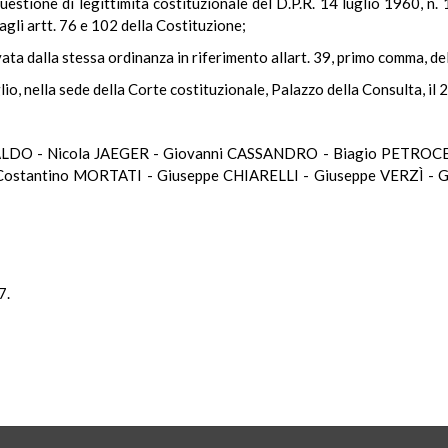
estione di legittimità costituzionale del D.P.R. 14 luglio 1960, n. 
 agli artt. 76 e 102 della Costituzione;
ata dalla stessa ordinanza in riferimento allart. 39, primo comma, de
lio, nella sede della Corte costituzionale, Palazzo della Consulta, il
LDO - Nicola JAEGER - Giovanni CASSANDRO - Biagio PETROCE
ostantino MORTATI - Giuseppe CHIARELLI - Giuseppe VERZÌ - G
7.