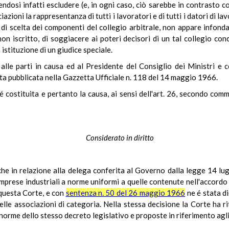
endosi infatti escludere (e, in ogni caso, ciò sarebbe in contrasto co
azioni la rappresentanza di tutti i lavoratori e di tutti i datori di la
à di scelta dei componenti del collegio arbitrale, non appare infonda
n iscritto, di soggiacere ai poteri decisori di un tal collegio concr
 istituzione di un giudice speciale.
a alle parti in causa ed al Presidente del Consiglio dei Ministri 
ta pubblicata nella Gazzetta Ufficiale n. 118 del 14 maggio 1966.
é costituita e pertanto la causa, ai sensi dell'art. 26, secondo com
Considerato in diritto
- che in relazione alla delega conferita al Governo dalla legge 14 lu
e imprese industriali a norme uniformi a quelle contenute nell'accord
questa Corte, e con
sentenza n. 50 del 26 maggio 1966
ne é stata di
delle associazioni di categoria. Nella stessa decisione la Corte ha r
 norme dello stesso decreto legislativo e proposte in riferimento agli