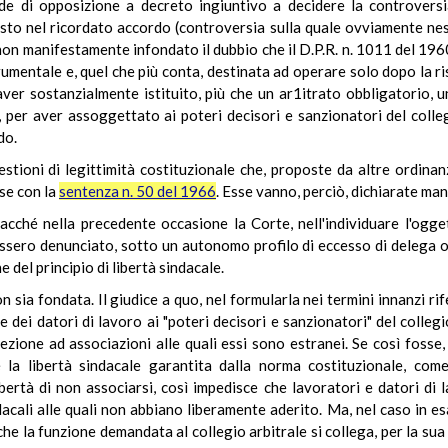
de di opposizione a decreto ingiuntivo a decidere la controversia
evisto nel ricordato accordo (controversia sulla quale ovviamente n
non manifestamente infondato il dubbio che il D.P.R. n. 1011 del 1960
umentale e, quel che più conta, destinata ad operare solo dopo la ri
aver sostanzialmente istituito, più che un ar1itrato obbligatorio, u
, per aver assoggettato ai poteri decisori e sanzionatori del colle
do.
ioni di legittimità costituzionale che, proposte da altre ordinanze
ise con la
sentenza n. 50 del 1966
. Esse vanno, perciò, dichiarate ma
acché nella precedente occasione la Corte, nell'individuare l'ogget
essero denunciato, sotto un autonomo profilo di eccesso di delega o
e del principio di libertà sindacale.
on sia fondata. Il giudice a quo, nel formularla nei termini innanzi r
e dei datori di lavoro ai "poteri decisori e sanzionatori" del collegi
zione ad associazioni alle quali essi sono estranei. Se così fosse, 
 la libertà sindacale garantita dalla norma costituzionale, come
ibertà di non associarsi, così impedisce che lavoratori e datori di
dacali alle quali non abbiano liberamente aderito. Ma, nel caso in esa
e la funzione demandata al collegio arbitrale si collega, per la sua 