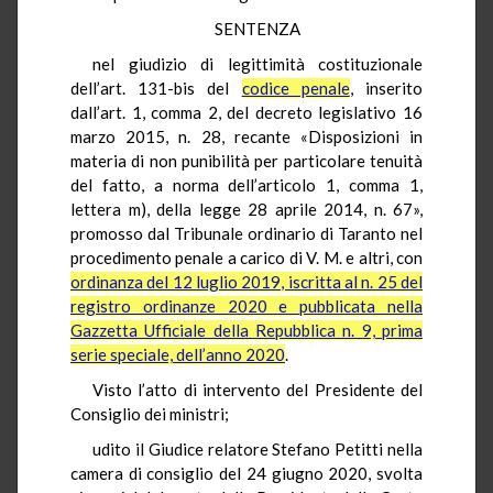
SENTENZA
nel giudizio di legittimità costituzionale
dell’art. 131-bis del
codice penale
, inserito
dall’art. 1, comma 2, del decreto legislativo 16
marzo 2015, n. 28, recante «Disposizioni in
materia di non punibilità per particolare tenuità
del fatto, a norma dell’articolo 1, comma 1,
lettera m), della legge 28 aprile 2014, n. 67»,
promosso dal Tribunale ordinario di Taranto nel
procedimento penale a carico di V. M. e altri, con
ordinanza del 12 luglio 2019, iscritta al n. 25 del
registro ordinanze 2020 e pubblicata nella
Gazzetta Ufficiale della Repubblica n. 9, prima
serie speciale, dell’anno 2020
.
Visto l’atto di intervento del Presidente del
Consiglio dei ministri;
udito il Giudice relatore Stefano Petitti nella
camera di consiglio del 24 giugno 2020, svolta