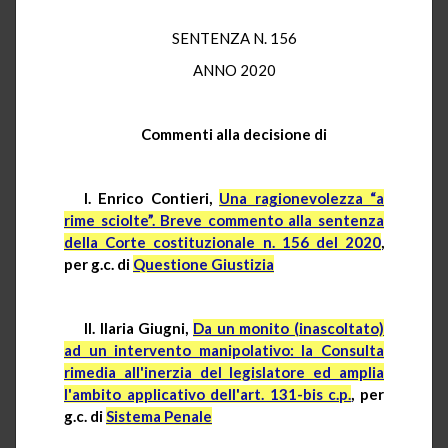
SENTENZA N. 156
ANNO 2020
Commenti alla decisione di
I. Enrico Contieri,
Una ragionevolezza “a
rime sciolte”. Breve commento alla sentenza
della Corte costituzionale n. 156 del 2020
,
per g.c. di
Questione Giustizia
II. Ilaria Giugni,
Da un monito (inascoltato)
ad un intervento manipolativo: la Consulta
rimedia all'inerzia del legislatore ed amplia
l'ambito applicativo dell'art. 131-bis c.p.
, per
g.c. di
Sistema Penale