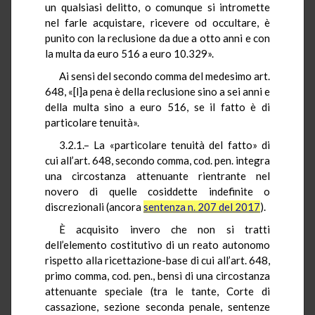
un qualsiasi delitto, o comunque si intromette
nel farle acquistare, ricevere od occultare, è
punito con la reclusione da due a otto anni e con
la multa da euro 516 a euro 10.329».
Ai sensi del secondo comma del medesimo art.
648, «[l]a pena è della reclusione sino a sei anni e
della multa sino a euro 516, se il fatto è di
particolare tenuità».
3.2.1.– La «particolare tenuità del fatto» di
cui all’art. 648, secondo comma, cod. pen. integra
una circostanza attenuante rientrante nel
novero di quelle cosiddette indefinite o
discrezionali (ancora
sentenza n. 207 del 2017
).
È acquisito invero che non si tratti
dell’elemento costitutivo di un reato autonomo
rispetto alla ricettazione-base di cui all’art. 648,
primo comma, cod. pen., bensì di una circostanza
attenuante speciale (tra le tante, Corte di
cassazione, sezione seconda penale, sentenze