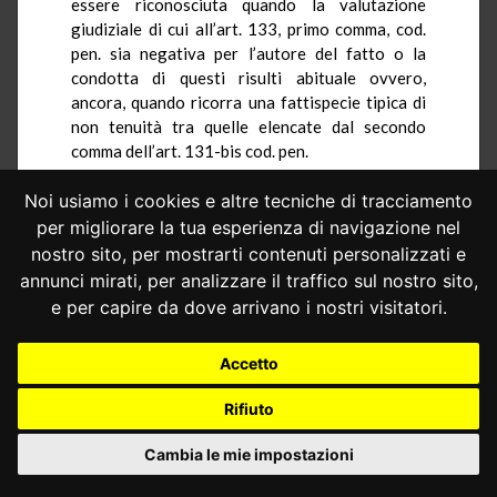
essere riconosciuta quando la valutazione
giudiziale di cui all’art. 133, primo comma, cod.
pen. sia negativa per l’autore del fatto o la
condotta di questi risulti abituale ovvero,
ancora, quando ricorra una fattispecie tipica di
non tenuità tra quelle elencate dal secondo
comma dell’art. 131-bis cod. pen.
4.– Deve essere quindi dichiarata
Noi usiamo i cookies e altre tecniche di tracciamento
l’illegittimità costituzionale dell’art. 131-bis
per migliorare la tua esperienza di navigazione nel
cod. pen., per violazione dell’art. 3 Cost., nella
nostro sito, per mostrarti contenuti personalizzati e
parte in cui non consente l’applicazione della
annunci mirati, per analizzare il traffico sul nostro sito,
causa di non punibilità per particolare tenuità
e per capire da dove arrivano i nostri visitatori.
del fatto ai reati per i quali non è previsto un
minimo edittale di pena detentiva.
Accetto
4.1.– Resta assorbita la questione sollevata
in riferimento all’art. 27, terzo comma, Cost.
Rifiuto
PER QUESTI MOTIVI
Cambia le mie impostazioni
LA CORTE COSTITUZIONALE