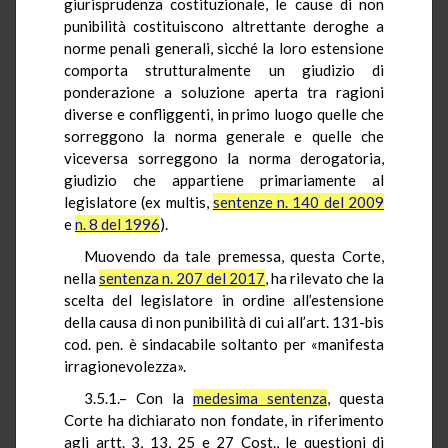
giurisprudenza costituzionale, le cause di non
punibilità costituiscono altrettante deroghe a
norme penali generali, sicché la loro estensione
comporta strutturalmente un giudizio di
ponderazione a soluzione aperta tra ragioni
diverse e confliggenti, in primo luogo quelle che
sorreggono la norma generale e quelle che
viceversa sorreggono la norma derogatoria,
giudizio che appartiene primariamente al
legislatore (ex multis,
sentenze n. 140 del 2009
e
n. 8 del 1996
).
Muovendo da tale premessa, questa Corte,
nella
sentenza n. 207 del 2017
, ha rilevato che la
scelta del legislatore in ordine all’estensione
della causa di non punibilità di cui all’art. 131-bis
cod. pen. è sindacabile soltanto per «manifesta
irragionevolezza».
3.5.1.– Con la
medesima sentenza
, questa
Corte ha dichiarato non fondate, in riferimento
agli artt. 3, 13, 25 e 27 Cost., le questioni di