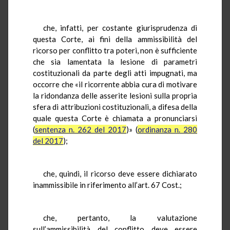
che, infatti, per costante giurisprudenza di
questa Corte, ai fini della ammissibilità del
ricorso per conflitto tra poteri, non è sufficiente
che sia lamentata la lesione di parametri
costituzionali da parte degli atti impugnati, ma
occorre che «il ricorrente abbia cura di motivare
la ridondanza delle asserite lesioni sulla propria
sfera di attribuzioni costituzionali, a difesa della
quale questa Corte è chiamata a pronunciarsi
(
sentenza n. 262 del 2017
)» (
ordinanza n. 280
del 2017
);
che, quindi, il ricorso deve essere dichiarato
inammissibile in riferimento all’art. 67 Cost.;
che, pertanto, la valutazione
sull’ammissibilità del conflitto deve essere