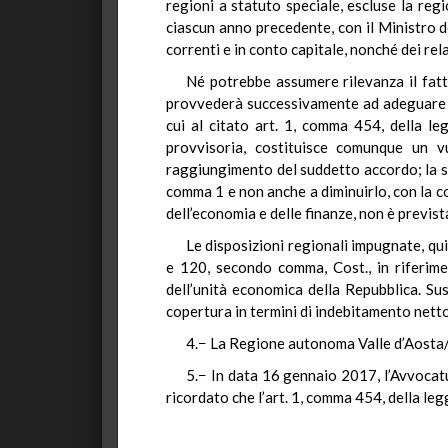
regioni a statuto speciale, escluse la re
ciascun anno precedente, con il Ministro de
correnti e in conto capitale, nonché dei rel
Né potrebbe assumere rilevanza il fatt
provvederà successivamente ad adeguare il 
cui al citato art. 1, comma 454, della le
provvisoria, costituisce comunque un vu
raggiungimento del suddetto accordo; la se
comma 1 e non anche a diminuirlo, con la co
dell’economia e delle finanze, non è previ
Le disposizioni regionali impugnate, qu
e 120, secondo comma, Cost., in riferimen
dell’unità economica della Repubblica. Suss
copertura in termini di indebitamento netto
4.− La Regione autonoma Valle d’Aosta/V
5.− In data 16 gennaio 2017, l’Avvocatu
ricordato che l’art. 1, comma 454, della leg