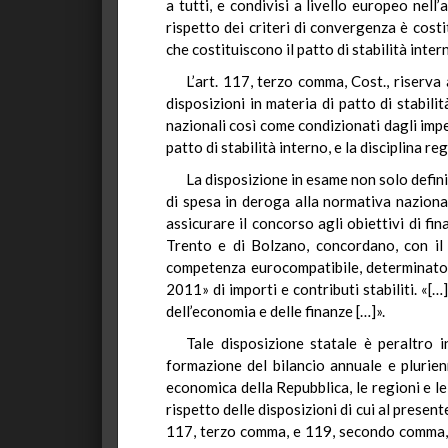
a tutti, e condivisi a livello europeo nell
rispetto dei criteri di convergenza è costi
che costituiscono il patto di stabilità inter
L’art. 117, terzo comma, Cost., riserva
disposizioni in materia di patto di stabil
nazionali così come condizionati dagli impe
patto di stabilità interno, e la disciplina 
La disposizione in esame non solo defini
di spesa in deroga alla normativa nazional
assicurare il concorso agli obiettivi di f
Trento e di Bolzano, concordano, con il 
competenza eurocompatibile, determinato r
2011» di importi e contributi stabiliti. «[…
dell’economia e delle finanze […]».
Tale disposizione statale è peraltro 
formazione del bilancio annuale e plurienn
economica della Repubblica, le regioni e l
rispetto delle disposizioni di cui al presen
117, terzo comma, e 119, secondo comma, del