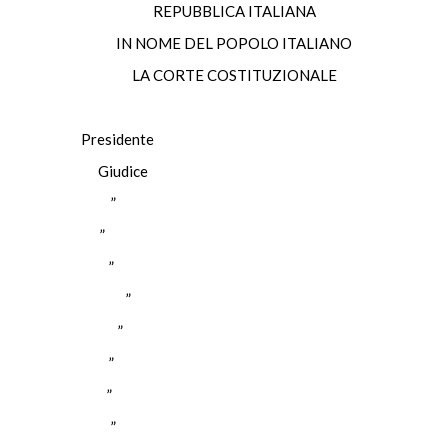
REPUBBLICA ITALIANA
IN NOME DEL POPOLO ITALIANO
LA CORTE COSTITUZIONALE
Presidente
OLO Giudice
TANZI ”
OSI ”
ABIA ”
MORELLI ”
RAGGIO ”
MATO ”
ARRA ”
ETIS ”