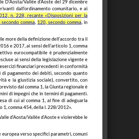
lle D’Aosta/Vallée d’Aoste del 29 dicembre
derivanti dall’ordinamento comunitario, e ai
012, n. 228, recante «Disposizioni per la
9, secondo comma
,
120, secondo comma
, in
le more della definizione dell’accordo tra il
 2016 e 2017, ai sensi dell’articolo 1, comma
iettivo eurocompatibile è prudenzialmente
cluse ai sensi della legislazione vigente e
esercizi finanziari precedenti in conformità
mpi di pagamento dei debiti, secondo quanto
ità e la giustizia sociale), convertito, con
 previsto dal comma 1, la Giunta regionale è
mini di impegni che in termini di pagamenti.
esa di cui al comma 1, al fine di adeguarla
lo 1, comma 454, della l. 228/2012».
alle d’Aosta/Vallée d’Aoste e violerebbe le
ne europea verso specifici parametri, comuni