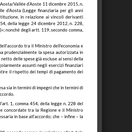
d’Aosta/Vallée d’Aoste 11 dicembre 2015, n.
e d’Aosta (Legge finanziaria per gli anni
ituzione, in relazione ai vincoli derivanti
 454, della legge 24 dicembre 2012, n. 228,
3)»; nonché degli artt. 119, secondo comma,
 dell’accordo tra il Ministro dell’economia e
ina prudenzialmente la spesa autorizzata in
netto delle spese già escluse ai sensi della
olarmente assunti negli esercizi finanziari
ntire il rispetto dei tempi di pagamento dei
 sia in termini di impegni che in termini di
accordo.
l’art. 1, comma 454, della legge n. 228 del
ere concordate tra la Regione e il Ministro
ssaria in base all’accordo; che – infine – la