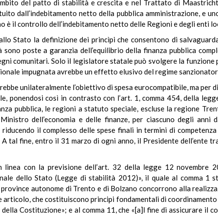
’ambito del patto di stabilità e crescita e nel Trattato di Maastricht
tuito dall’indebitamento netto della pubblica amministrazione, e uno 
no è il controllo dell’indebitamento netto delle Regioni e degli enti loc
 allo Stato la definizione dei princìpi che consentono di salvaguard
ità sono poste a garanzia dell’equilibrio della finanza pubblica comp
gni comunitari. Solo il legislatore statale può svolgere la funzione
regionale impugnata avrebbe un effetto elusivo del regime sanzionatori
rebbe unilateralmente l’obiettivo di spesa eurocompatibile, ma per di 
e, ponendosi così in contrasto con l’art. 1, comma 454, della legg
inanza pubblica, le regioni a statuto speciale, escluse la regione Tr
Ministro dell’economia e delle finanze, per ciascuno degli anni da
iducendo il complesso delle spese finali in termini di competenza
] A tal fine, entro il 31 marzo di ogni anno, il Presidente dell’ente
in linea con la previsione dell’art. 32 della legge 12 novembre 2
ale dello Stato (Legge di stabilità 2012)», il quale al comma 1 stab
e province autonome di Trento e di Bolzano concorrono alla realizzazi
te articolo, che costituiscono principi fondamentali di coordinamento d
la Costituzione»; e al comma 11, che «[a]l fine di assicurare il con