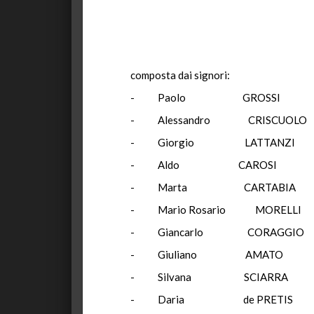
composta dai signori:
- Paolo GROSSI 
- Alessandro CRISCU
- Giorgio LAT
- Aldo CAR
- Marta CART
- Mario Rosario 
- Giancarlo CO
- Giuliano A
- Silvana SCI
- Daria de PR