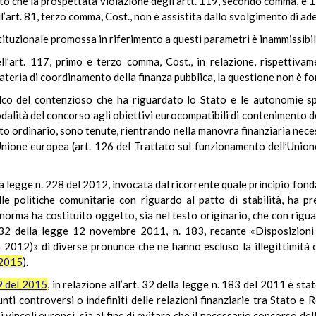
to che la prospettata violazione degli artt. 119, secondo comma, e 1
ll’art. 81, terzo comma, Cost., non è assistita dallo svolgimento di 
tituzionale promossa in riferimento a questi parametri è inammissibil
l’art. 117, primo e terzo comma, Cost., in relazione, rispettivame
materia di coordinamento della finanza pubblica, la questione non è f
lco del contenzioso che ha riguardato lo Stato e le autonomie sp
odalità del concorso agli obiettivi eurocompatibili di contenimento d
to ordinario, sono tenute, rientrando nella manovra finanziaria necess
’Unione europea (art. 126 del Trattato sul funzionamento dell’Union
lla legge n. 228 del 2012, invocata dal ricorrente quale principio fo
lle politiche comunitarie con riguardo al patto di stabilità, ha p
 norma ha costituito oggetto, sia nel testo originario, che con rigua
. 32 della legge 12 novembre 2011, n. 183, recante «Disposizioni
tà 2012)» di diverse pronunce che ne hanno escluso la illegittimità 
 2015
).
9 del 2015
, in relazione all’art. 32 della legge n. 183 del 2011 è st
i controversi o indefiniti delle relazioni finanziarie tra Stato e R
i vincoli europei, sia al fine di evitare che il necessario concorso de