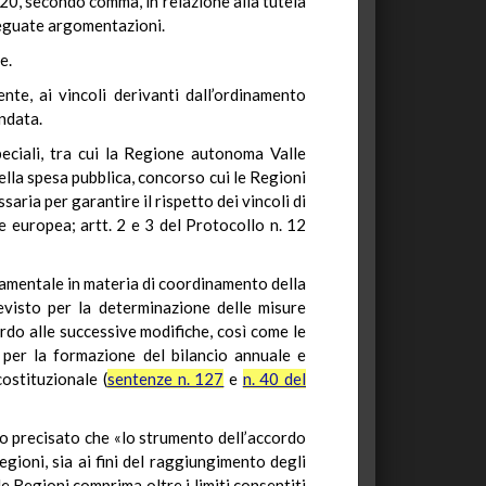
20, secondo comma, in relazione alla tutela
adeguate argomentazioni.
e.
nte, ai vincoli derivanti dall’ordinamento
ondata.
eciali, tra cui la Regione autonoma Valle
ella spesa pubblica, concorso cui le Regioni
aria per garantire il rispetto dei vincoli di
e europea; artt. 2 e 3 del Protocollo n. 12
ndamentale in materia di coordinamento della
revisto per la determinazione delle misure
rdo alle successive modifiche, così come le
 per la formazione del bilancio annuale e
costituzionale (
sentenze n. 127
e
n. 40 del
ato precisato che «lo strumento dell’accordo
egioni, sia ai fini del raggiungimento degli
lle Regioni comprima oltre i limiti consentiti