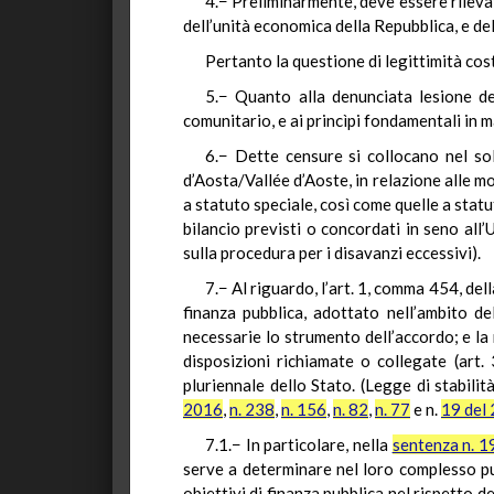
4.− Preliminarmente, deve essere rileva
dell’unità economica della Repubblica, e de
Pertanto la questione di legittimità cos
5.− Quanto alla denunciata lesione del
comunitario, e ai princìpi fondamentali in 
6.− Dette censure si collocano nel so
d’Aosta/Vallée d’Aoste, in relazione alle m
a statuto speciale, così come quelle a statu
bilancio previsti o concordati in seno all
sulla procedura per i disavanzi eccessivi).
7.− Al riguardo, l’art. 1, comma 454, de
finanza pubblica, adottato nell’ambito de
necessarie lo strumento dell’accordo; e la
disposizioni richiamate o collegate (art
pluriennale dello Stato. (Legge di stabili
2016
,
n. 238
,
n. 156
,
n. 82
,
n. 77
e n.
19 del
7.1.− In particolare, nella
sentenza n. 1
serve a determinare nel loro complesso punt
obiettivi di finanza pubblica nel rispetto de