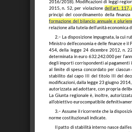
2016/2018). Modificazioni di leggi region
2015, n. 52, per violazione
dell’art. 117
princìpi del coordinamento della finanza
formazione del bilancio annuale e plurien
relazione alla tutela dell’unità economica 
2.− La disposizione impugnata, la cui rub
Ministro dell’economia e delle finanze e il 
454, della legge 24 dicembre 2012, n. 22
determinata in euro 632.242.000 per l’anno
degli importi corrispondenti ai pagamenti i
al limite di spesa concordato per ciascun 
stabilito dal capo III del titolo III del d
modificazioni, dalla legge 23 giugno 2014, 
autorizzata ad adottare, con propria delibe
La Giunta regionale è, inoltre, autorizzat
all’obiettivo eurocompatibile definitivamen
3.− Assume il ricorrente che la disposi
norme costituzionali indicate.
Il patto di stabilità interno nasce dall