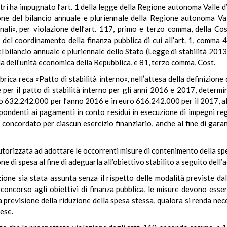
istri ha impugnato l’art. 1 della legge della Regione autonoma Valle 
one del bilancio annuale e pluriennale della Regione autonoma Vall
li», per violazione dell’art. 117, primo e terzo comma, della Cost
i del coordinamento della finanza pubblica di cui all’art. 1, comma
l bilancio annuale e pluriennale dello Stato (Legge di stabilità 201
a dell’unità economica della Repubblica, e 81, terzo comma, Cost.
brica reca «Patto di stabilità interno», nell’attesa della definizione
e per il patto di stabilità interno per gli anni 2016 e 2017, determ
o 632.242.000 per l’anno 2016 e in euro 616.242.000 per il 2017, al 
spondenti ai pagamenti in conto residui in esecuzione di impegni reg
 concordato per ciascun esercizio finanziario, anche al fine di gara
torizzata ad adottare le occorrenti misure di contenimento della spesa
 di spesa al fine di adeguarla all’obiettivo stabilito a seguito dell’
one sia stata assunta senza il rispetto delle modalità previste dal
l concorso agli obiettivi di finanza pubblica, le misure devono ess
 previsione della riduzione della spesa stessa, qualora si renda nece
pese.