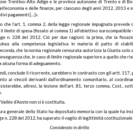
gione Trentino-Alto Adige e le province autonome di Trento e di Bo
ll’economia e delle finanze, per ciascuno degli anni 2012, 2013 e su
ativi pagamenti […]».
o che l’art. 1, comma 2, della legge regionale impugnata prevede ch
limite di spesa (fissato al comma 1) all’obiettivo eurocompatibile c
gge n. 228 del 2012. Ciò per due ragioni: la prima, che la fissazio
lnus alla competenza legislativa in materia di patto di stabili
conda, che la norma regionale censurata autorizza la Giunta solo a «
nseguenza che, in caso di limite regionale superiore a quello che ri
sta alcuna forma di adeguamento.
indi, conclude il ricorrente, sarebbero in contrasto con gli artt. 11
to ai vincoli derivanti dall’ordinamento comunitario, al coordina
isterebbe, altresì, la lesione dell’art. 81, terzo comma, Cost., sot
.
allée d’Aoste non si è costituita.
ra generale dello Stato ha depositato memoria con la quale ha insi
ge n. 228 del 2012, ha superato il vaglio di legittimità costituzionale 
Considerato in diritto