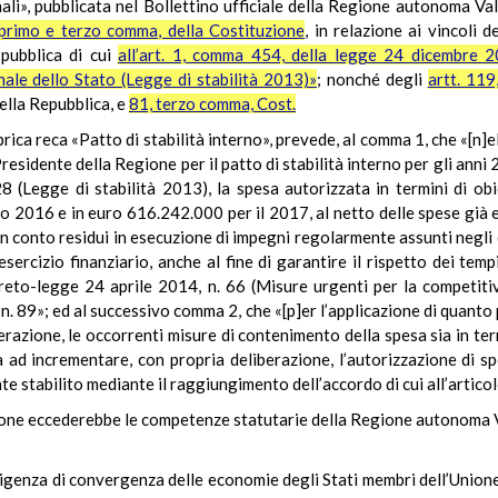
ali», pubblicata nel Bollettino ufficiale della Regione autonoma Va
, primo e terzo comma, della Costituzione
, in relazione ai vincoli 
 pubblica di cui
all’art. 1, comma 454, della legge 24 dicembre 2
nale dello Stato (Legge di stabilità 2013)»
; nonché degli
artt. 11
della Repubblica, e
81, terzo comma, Cost.
rica reca «Patto di stabilità interno», prevede, al comma 1, che «[n]el
Presidente della Regione per il patto di stabilità interno per gli anni
8 (Legge di stabilità 2013), la spesa autorizzata in termini di ob
 2016 e in euro 616.242.000 per il 2017, al netto delle spese già es
n conto residui in esecuzione di impegni regolarmente assunti negli 
esercizio finanziario, anche al fine di garantire il rispetto dei te
ecreto-legge 24 aprile 2014, n. 66 (Misure urgenti per la competitiv
n. 89»; ed al successivo comma 2, che «[p]er l’applicazione di quanto
razione, le occorrenti misure di contenimento della spesa sia in ter
a ad incrementare, con propria deliberazione, l’autorizzazione di sp
te stabilito mediante il raggiungimento dell’accordo di cui all’artico
zione eccederebbe le competenze statutarie della Regione autonoma V
’esigenza di convergenza delle economie degli Stati membri dell’Unio