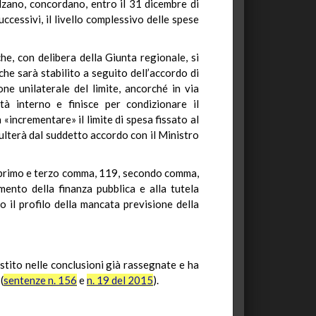
lzano, concordano, entro il 31 dicembre di
ccessivi, il livello complessivo delle spese
e, con delibera della Giunta regionale, si
he sarà stabilito a seguito dell’accordo di
ne unilaterale del limite, ancorché in via
tà interno e finisce per condizionare il
incrementare» il limite di spesa fissato al
sulterà dal suddetto accordo con il Ministro
7, primo e terzo comma, 119, secondo comma,
mento della finanza pubblica e alla tutela
to il profilo della mancata previsione della
stito nelle conclusioni già rassegnate e ha
(
sentenze n. 156
e
n. 19 del 2015
).