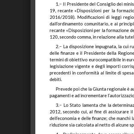
1.− Il Presidente del Consiglio dei min
19, recante «Disposizioni per la formazi
2016/2018). Modificazioni di leggi regiona
dall’ordinamento comunitario, e ai princip
recante «Disposizioni per la formazione de
120, secondo comma, in relazione alla tutel
2.− La disposizione impugnata, la cui ru
delle finanze e il Presidente della Region
termini di obiettivo eurocompatibile in eur
legislazione vigente e degli importi corri
precedenti in conformità al limite di spesa
debiti.
Prevede poi che la Giunta regionale è au
pagamenti e ad incrementare l’autorizzazione
3.− Lo Stato lamenta che la determinazi
2012, secondo cui, al fine di assicurare i
dell’economia e delle finanze; che manchi la
riduzione sia calcolata al netto di alcune s