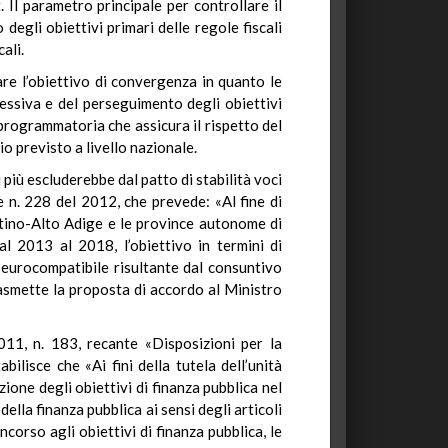
. Il parametro principale per controllare il
degli obiettivi primari delle regole fiscali
ali.
are l’obiettivo di convergenza in quanto le
lessiva e del perseguimento degli obiettivi
 programmatoria che assicura il rispetto del
o previsto a livello nazionale.
più escluderebbe dal patto di stabilità voci
e n. 228 del 2012, che prevede: «Al fine di
entino-Alto Adige e le province autonome di
l 2013 al 2018, l’obiettivo in termini di
 eurocompatibile risultante dal consuntivo
 trasmette la proposta di accordo al Ministro
011, n. 183, recante «Disposizioni per la
ilisce che «Ai fini della tutela dell’unità
one degli obiettivi di finanza pubblica nel
ella finanza pubblica ai sensi degli articoli
corso agli obiettivi di finanza pubblica, le