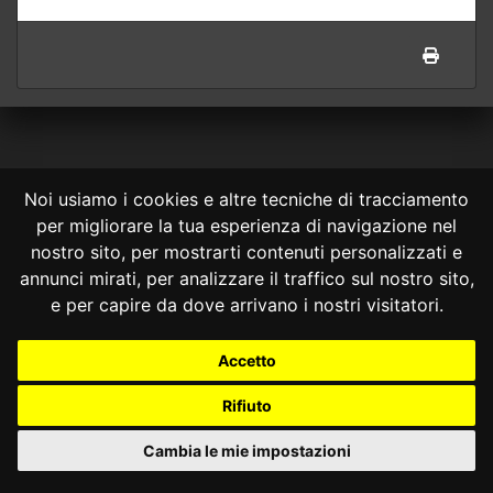
Noi usiamo i cookies e altre tecniche di tracciamento
per migliorare la tua esperienza di navigazione nel
CONSULTA ONLINE DAL 1995 -
NOTE LEGALI
nostro sito, per mostrarti contenuti personalizzati e
annunci mirati, per analizzare il traffico sul nostro sito,
Consulta OnLine non ha prodotto e non è responsabile per i contenuti e
e per capire da dove arrivano i nostri visitatori.
le informazioni legali di siti collegati.
La consultazione di questi o del materiale contenuto nel sito non
Accetto
costituisce una relazione di consulenza legale.
Nessuno deve confidare o agire in base alle informazioni disponibili in
Rifiuto
questo sito senza una consulenza legale professionale.
info@giurcost.org
|
Giurisprudenza Costituzionale
|
Cambia le mie impostazioni
Consulta OnLine
|
@giurcost