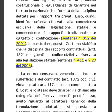
costituzionale di eguaglianza, di garantire nel
territorio nazionale l’uniformità della disciplina
dettata per i rapporti tra privati. Esso, quindi,
identifica un’area riservata alla competenza
esclusiva della legislazione statale e
comprendente i rapporti tradizionalmente
oggetto di codificazione» (
sentenza n. 352 del
2001
). In particolare, questa Corte ha stabilito
che la disciplina dei rapporti contrattuali (artt.
1321 e seguenti del codice civile) va riservata
alla legislazione statale (sentenze
n. 411
e
n. 29
del 2006
).
La norma censurata, venendo ad incidere
sull’efficacia del contratto (art. 1372 cod. civ.),
viola il citato art. 117, secondo comma, lettera
l
), Cost.; e lo stesso deve dirsi per il richiamo alla
categoria dei “provvedimenti”, perché esso,
avuto riguardo al carattere generico della
formulazione adottata, si presta a
ricomprendere anche i provvedimenti giudiziari.