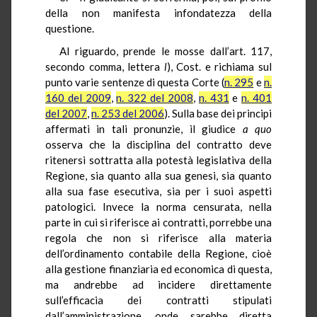
della non manifesta infondatezza della
questione.
Al riguardo, prende le mosse dall’art. 117,
secondo comma, lettera
l
), Cost. e richiama sul
punto varie sentenze di questa Corte (
n. 295
e
n.
160 del 2009
,
n. 322 del 2008
,
n. 431
e
n. 401
del 2007
,
n. 253 del 2006
). Sulla base dei principi
affermati in tali pronunzie, il giudice
a quo
osserva che la disciplina del contratto deve
ritenersi sottratta alla potestà legislativa della
Regione, sia quanto alla sua genesi, sia quanto
alla sua fase esecutiva, sia per i suoi aspetti
patologici. Invece la norma censurata, nella
parte in cui si riferisce ai contratti, porrebbe una
regola che non si riferisce alla materia
dell’ordinamento contabile della Regione, cioè
alla gestione finanziaria ed economica di questa,
ma andrebbe ad incidere direttamente
sull’efficacia dei contratti stipulati
dall’amministrazione, onde sarebbe diretta