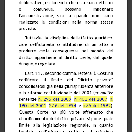
deliberativo, escludendo che essi siano efficaci
e, comunque, possano impegnare
l’amministrazione, sino a quando non siano
realizzate le condizioni nella norma stessa
previste.
Tuttavia, la disciplina dell’effetto giuridico,
cioè dell’idoneità o attitudine di un atto a
produrre certe conseguenze nel mondo del
diritto, appartiene al diritto civile, dal quale,
dunque, è regolata.
L’art. 117, secondo comma, lettera
l
), Cost. ha
codificato il limite del “diritto privato”,
consolidatosi già nella giurisprudenza anteriore
alla riforma costituzionale del 2001 (
ex multis
:
sentenze
n. 295 del 2009
,
n. 401 del 2007
,
n.
190 del 2001
,
279 del 1994
, e
n.35 del 1992
).
Questa Corte ha più volte affermato che
«L’ordinamento del diritto privato si pone quale
limite alla legislazione regionale, in quanto
fondato sull’esigenza, sottesa al principio