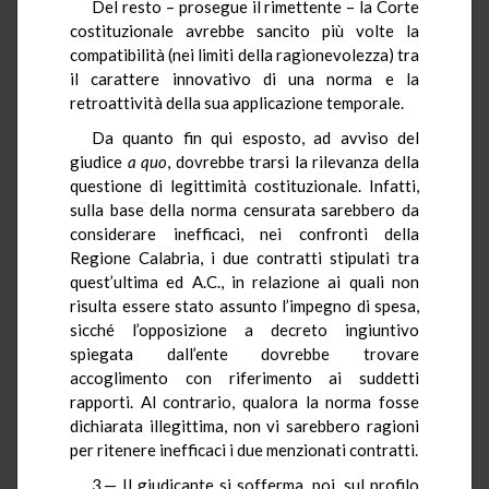
Del resto – prosegue il rimettente – la Corte
costituzionale avrebbe sancito più volte la
compatibilità (nei limiti della ragionevolezza) tra
il carattere innovativo di una norma e la
retroattività della sua applicazione temporale.
Da quanto fin qui esposto, ad avviso del
giudice
a quo
, dovrebbe trarsi la rilevanza della
questione di legittimità costituzionale. Infatti,
sulla base della norma censurata sarebbero da
considerare inefficaci, nei confronti della
Regione Calabria, i due contratti stipulati tra
quest’ultima ed A.C., in relazione ai quali non
risulta essere stato assunto l’impegno di spesa,
sicché l’opposizione a decreto ingiuntivo
spiegata dall’ente dovrebbe trovare
accoglimento con riferimento ai suddetti
rapporti. Al contrario, qualora la norma fosse
dichiarata illegittima, non vi sarebbero ragioni
per ritenere inefficaci i due menzionati contratti.
3.— Il giudicante si sofferma, poi, sul profilo