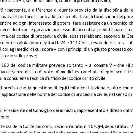
 (
ex
art. 194, secondo comma, codice di procedura civile);
i rimettente, a differenza di quanto previsto dalla disciplina del cod
ti a rispettare il contraddittorio nella fase di formazione del parere
entire ad ogni interessato di potersi fare assistere da un tecnico ch
nere identiche le garanzie processuali inerenti ai predetti pareri a q
rme del codice di procedura civile, sussisterebbero, secondo la Cort
ente la violazione degli artt. 24 e 111 Cost., restando irrisolta sul 
 collegi medici di cui sopra – con i principi di un giusto processo c
dittorio sulle prove;
rt. 189 del codice militare prevede soltanto – al comma 9 – che «i
o e senza diritto di voto, di medici estranei al collegio, scelti tra sp
la consulenza tecnica d’ufficio del codice di rito civile;
i precisa che la questione di legittimità costituzionale, oltre ch
dell’applicazione delle norme del codice di procedura civile, nel senso 
il Presidente del Consiglio dei ministri, rappresentato e difeso dall’
ione;
sentenza della Corte dei conti, sezioni riunite, n. 10/QM, depositata 
delle pensioni può avvalersi della consulenza tecnica d’ufficio, seco