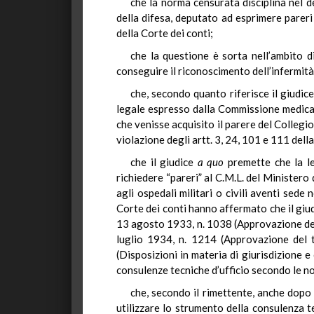
che la norma censurata disciplina nel d
della difesa, deputato ad esprimere pareri 
della Corte dei conti;
che la questione è sorta nell’ambito d
conseguire il riconoscimento dell’infermità
che, secondo quanto riferisce il giudice
legale espresso dalla Commissione medica o
che venisse acquisito il parere del Collegio
violazione degli artt. 3, 24, 101 e 111 dell
che il giudice
a quo
premette che la leg
richiedere “pareri” al C.M.L. del Ministero 
agli ospedali militari o civili aventi sede 
Corte dei conti hanno affermato che il giudi
13 agosto 1933, n. 1038 (Approvazione del 
luglio 1934, n. 1214 (Approvazione del 
(Disposizioni in materia di giurisdizione e
consulenze tecniche d’ufficio secondo le nor
che, secondo il rimettente, anche dopo 
utilizzare lo strumento della consulenza te