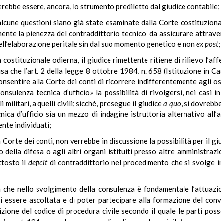
ulterebbe essere, ancora, lo strumento prediletto dal giudice contabile;
lcune questioni siano già state esaminate dalla Corte costituziona
ente la pienezza del contraddittorio tecnico, da assicurare attraver
dell’elaborazione peritale sin dal suo momento genetico e non
ex post
;
ità costituzionale odierna, il giudice rimettente ritiene di rilievo l
cisa che l’art. 2 della legge 8 ottobre 1984, n. 658 (Istituzione in Ca
consentire alla Corte dei conti di ricorrere indifferentemente agli ospe
nsulenza tecnica d’ufficio» la possibilità di rivolgersi, nei casi in
 militari, a quelli civili; sicché, prosegue il giudice
a quo
, si dovrebb
ica d’ufficio sia un mezzo di indagine istruttoria alternativo all’ac
nte individuati;
Corte dei conti, non verrebbe in discussione la possibilità per il giu
 della difesa o agli altri organi istituiti presso altre amministraz
ttosto il
deficit
di contraddittorio nel procedimento che si svolge i
;
a che nello svolgimento della consulenza è fondamentale l’attuazio
 di essere ascoltata e di poter partecipare alla formazione del conv
zione del codice di procedura civile secondo il quale le parti pos