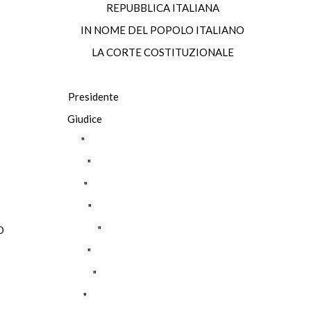
REPUBBLICA ITALIANA
IN NOME DEL POPOLO ITALIANO
LA CORTE COSTITUZIONALE
A Presidente
 Giudice
ELLA "
ESTRI "
SESE "
SAURO "
POLITANO "
RIGO "
ISCUOLO "
OSSI "