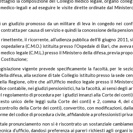
ettaglio la composizione del Collegio medico legale, organo collegi
medico-legali e ad eseguire le visite dirette ordinate dal Ministero 
i un giudizio promosso da un militare di leva in congedo nei confro
 contratta per causa di servizio e quindi la concessione della pension
 rimettente, il ricorrente, all’udienza pubblica dell’8 giugno 2011, s
spedaliera (C.M.O.) istituita presso l’Ospedale di Bari, che aveva r
 medico legale (C.M.L.) presso il Ministero della difesa, previa propo
a Costituzione;
islazione vigente prevede specificamente la facoltà, per le sezion
della difesa, alla sezione di tale Collegio istituito presso la sede c
nella Regione, oltre che all’Ufficio medico legale presso il Ministero
ce contabile, nei giudizi pensionistici, ha la facoltà, ai sensi degli 
regolamento di procedura per i giudizi innanzi alla Corte dei conti),
testo unico delle leggi sulla Corte dei conti) e 2, comma 4, de
 controllo della Corte dei conti), convertito, con modificazioni, dal
me del codice di procedura civile, affidandole a professionisti privat
tale pronunciamento non si è riscontrato un sostanziale cambiament
cnica d’ufficio, dandosi preferenza ai pareri richiesti agli organi is