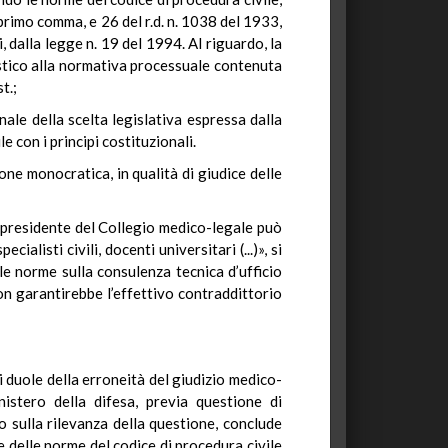
, primo comma, e 26 del r.d. n. 1038 del 1933,
i, dalla legge n. 19 del 1994. Al riguardo, la
istico alla normativa processuale contenuta
t.;
nale della scelta legislativa espressa dalla
 con i principi costituzionali.
one monocratica, in qualità di giudice delle
l presidente del Collegio medico-legale può
ialisti civili, docenti universitari (...)», si
le norme sulla consulenza tecnica d’ufficio
non garantirebbe l’effettivo contraddittorio
i duole della erroneità del giudizio medico-
istero della difesa, previa questione di
o sulla rilevanza della questione, conclude
ne delle norme del codice di procedura civile