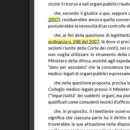
sicché il ricorso a tali organi pubblici ris
che, secondo il giudice
a quo,
seppure a
2007
), residuerebbe ancora quella concern
postulerebbe la necessità di un controllo 
che, ai fini della questione di legittim
ordinanza n. 248 del 2007
, là dove si pre
sezioni riunite della Corte dei conti), nel 
non voglia utilizzare lo strumento della co
Ministero della difesa, anziché agli ospedali
“dato per assodato” che la consulenza tecn
medico-legali di organi pubblici espressame
che nella questione proposta, precisa la 
Collegio medico-legale presso il Ministero
l’“imparzialità” dei suddetti organi, ma piu
qualificati come consulenti tecnici d’ufficio
che, in proposito, il rimettente osserv
significa che ciascuna parte ha il diritto
troverebbe la sua attuazione nella disposi