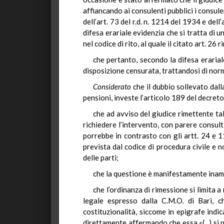
affiancando ai consulenti pubblici i consulen
dell’art. 73 del r.d. n. 1214 del 1934 e dell
difesa erariale evidenzia che si tratta di
nel codice di rito, al quale il citato art. 26
che pertanto, secondo la difesa erariale
disposizione censurata, trattandosi di norma
Considerato
che
il dubbio sollevato dall
pensioni, investe l’articolo 189 del decret
che ad avviso del giudice rimettente ta
richiedere l’intervento, con parere consultivo
porrebbe in contrasto con gli artt. 24 e 1
prevista dal codice di procedura civile e n
delle parti;
che la questione è manifestamente inam
che l’ordinanza di rimessione si limita 
legale espresso dalla C.M.O. di Bari, c
costituzionalità, siccome in epigrafe indi
direttamente affermando che essa «(...) si p