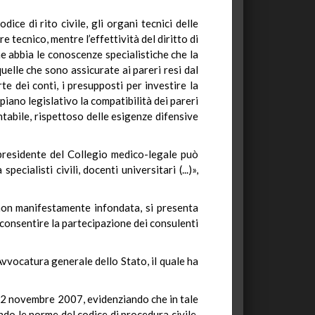
ice di rito civile, gli organi tecnici delle
 tecnico, mentre l’effettività del diritto di
e abbia le conoscenze specialistiche che la
uelle che sono assicurate ai pareri resi dal
e dei conti, i presupposti per investire la
piano legislativo la compatibilità dei pareri
ontabile, rispettoso delle esigenze difensive
l presidente del Collegio medico-legale può
ecialisti civili, docenti universitari (...)»,
e non manifestamente infondata, si presenta
di consentire la partecipazione dei consulenti
Avvocatura generale dello Stato, il quale ha
il 22 novembre 2007, evidenziando che in tale
ndo le norme del codice di procedura civile,