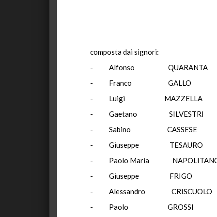
composta dai signori:
- Alfonso QUARANT
- Franco GALLO
- Luigi MAZZ
- Gaetano SILV
- Sabino CAS
- Giuseppe TE
- Paolo Maria NA
- Giuseppe F
- Alessandro CR
- Paolo GR