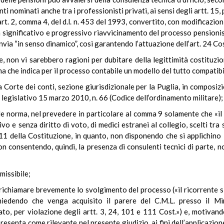
ti nominati anche tra i professionisti privati, ai sensi degli artt. 15
’art. 2, comma 4, del d.l. n. 453 del 1993, convertito, con modificazion
 un significativo e progressivo riavvicinamento del processo pension
 rinvia “in senso dinamico”, così garantendo l’attuazione dell’art. 24 Cos
, non vi sarebbero ragioni per dubitare della legittimità costituzio
 che indica per il processo contabile un modello del tutto compatibile
a Corte dei conti, sezione giurisdizionale per la Puglia, in composizi
o legislativo 15 marzo 2010, n. 66 (Codice dell’ordinamento militare);
le norma, nel prevedere in particolare al comma 9 solamente che «i
 e senza diritto di voto, di medici estranei al collegio, scelti tra spec
11 della Costituzione, in quanto, non disponendo che si applichino 
on consentendo, quindi, la presenza di consulenti tecnici di parte, 
missibile;
a richiamare brevemente lo svolgimento del processo («il ricorrente s
hiedendo che venga acquisito il parere del C.M.L. presso il Min
cato, per violazione degli artt. 3, 24, 101 e 111 Cost.») e, motivand
resenta come rilevante nel presente giudizio, ai fini dell’applicazio