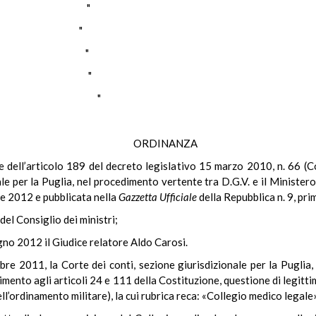
TANZI "
OSI "
ABIA "
RELLA "
MORELLI "
ORDINANZA
ale dell’articolo 189 del decreto legislativo 15 marzo 2010, n. 66 (
ale per la Puglia, nel procedimento vertente tra D.G.V. e il Minister
nze 2012 e pubblicata nella
Gazzetta Ufficiale
della Repubblica n. 9, pri
del Consiglio dei ministri;
gno 2012 il Giudice relatore Aldo Carosi.
e 2011, la Corte dei conti, sezione giurisdizionale per la Puglia,
erimento agli articoli 24 e 111 della Costituzione, questione di legitti
l’ordinamento militare), la cui rubrica reca: «Collegio medico legale