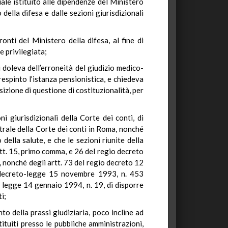
ale istituito alle dipendenze del Ministero
della difesa e dalle sezioni giurisdizionali
nti del Ministero della difesa, al fine di
e privilegiata;
i doleva dell’erroneità del giudizio medico-
espinto l’istanza pensionistica, e chiedeva
sizione di questione di costituzionalità, per
i giurisdizionali della Corte dei conti, di
entrale della Corte dei conti in Roma, nonché
 della salute, e che le sezioni riunite della
artt. 15, primo comma, e 26 del regio decreto
 nonché degli artt. 73 del regio decreto 12
l decreto-legge 15 novembre 1993, n. 453
la legge 14 gennaio 1994, n. 19, di disporre
i;
o della prassi giudiziaria, poco incline ad
tituiti presso le pubbliche amministrazioni,