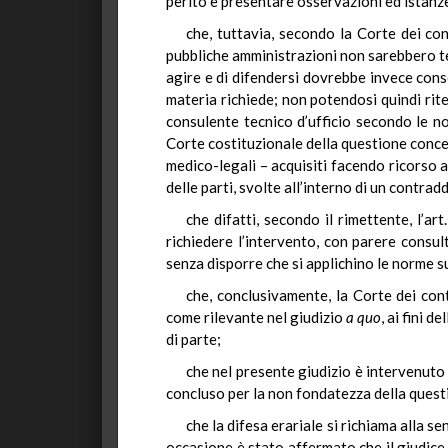
perito e presentare osservazioni ed istanze
che, tuttavia, secondo la Corte dei cont
pubbliche amministrazioni non sarebbero tenu
agire e di difendersi dovrebbe invece cons
materia richiede; non potendosi quindi rite
consulente tecnico d’ufficio secondo le no
Corte costituzionale della questione concern
medico-legali – acquisiti facendo ricorso ai
delle parti, svolte all’interno di un contrad
che difatti, secondo il rimettente, l’a
richiedere l’intervento, con parere consultiv
senza disporre che si applichino le norme sul
che, conclusivamente, la Corte dei cont
come rilevante nel giudizio
a quo
, ai fini 
di parte;
che nel presente giudizio è intervenuto 
concluso per la non fondatezza della quest
che la difesa erariale si richiama alla 
occasione è stato affermato che il giudice 