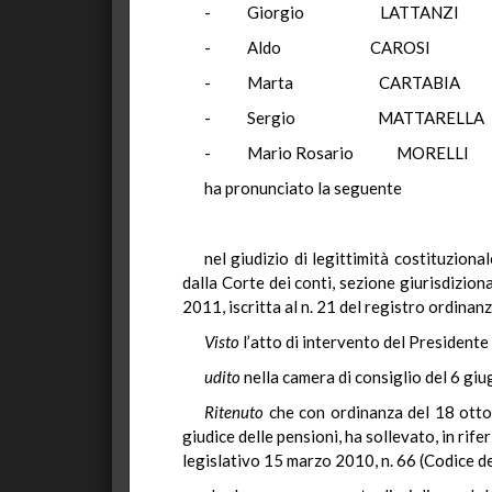
- Giorgio LAT
- Aldo CAR
- Marta CART
- Sergio MATTA
- Mario Rosario 
ha pronunciato la seguente
nel giudizio di legittimità costituzion
dalla Corte dei conti, sezione giurisdizion
2011, iscritta al n. 21 del registro ordina
Visto
l’atto di intervento del Presidente 
udito
nella camera di consiglio del 6 giu
Ritenuto
che con ordinanza del 18 ottobr
giudice delle pensioni, ha sollevato, in rif
legislativo 15 marzo 2010, n. 66 (Codice del