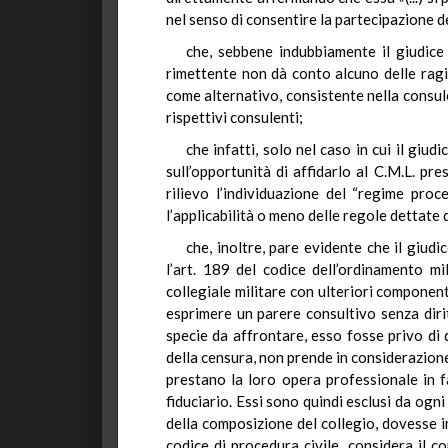
nel senso di consentire la partecipazione de
che, sebbene indubbiamente il giudice 
rimettente non dà conto alcuno delle ragio
come alternativo, consistente nella consule
rispettivi consulenti;
che infatti, solo nel caso in cui il gi
sull’opportunità di affidarlo al C.M.L. pr
rilievo l’individuazione del “regime pro
l’applicabilità o meno delle regole dettate 
che, inoltre, pare evidente che il giud
l’art. 189 del codice dell’ordinamento mi
collegiale militare con ulteriori componenti
esprimere un parere consultivo senza diri
specie da affrontare, esso fosse privo di
della censura, non prende in considerazione n
prestano la loro opera professionale in f
fiduciario. Essi sono quindi esclusi da ogni 
della composizione del collegio, dovesse in
codice di procedura civile, considera il con