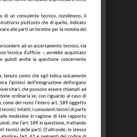
io di un consulente tecnico, nondimeno, il
truttorio piuttosto che di quello, indicato
nare alle parti un termine per la nomina dei
r procedere ad un accertamento tecnico, sia
nza tecnica d’ufficio –, avrebbe acquistato
, e quindi anche la questione concernente
ta, tenuto conto che egli indica unicamente
ra l’ipotesi dell’integrazione dell’organo
 universitari, che possono essere chiamati ad
ione ordinaria se, con riguardo al caso di
, come del resto l’intero art. 189 oggetto
ecnici. Infatti, i consulenti tecnici di parte
 alle medesime in ragione di tale rapporto
quindi, che l’art. 189 in questione, trattando
i tecnici delle parti. D’altronde, lo stesso
el giudice» (art. 61 e seguenti del codice di