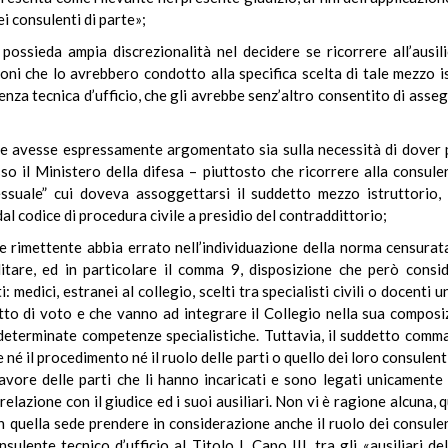
i consulenti di parte»;
possieda ampia discrezionalità nel decidere se ricorrere all’ausil
ni che lo avrebbero condotto alla specifica scelta di tale mezzo is
nza tecnica d’ufficio, che gli avrebbe senz’altro consentito di asseg
udice avesse espressamente argomentato sia sulla necessità di dove
esso il Ministero della difesa – piuttosto che ricorrere alla consule
cessuale” cui doveva assoggettarsi il suddetto mezzo istruttorio
dal codice di procedura civile a presidio del contraddittorio;
ice rimettente abbia errato nell’individuazione della norma censura
litare, ed in particolare il comma 9, disposizione che però conside
: medici, estranei al collegio, scelti tra specialisti civili o docenti
tto di voto e che vanno ad integrare il Collegio nella sua composiz
 determinate competenze specialistiche. Tuttavia, il suddetto comma
é il procedimento né il ruolo delle parti o quello dei loro consulenti t
avore delle parti che li hanno incaricati e sono legati unicamente
relazione con il giudice ed i suoi ausiliari. Non vi è ragione alcuna, 
 quella sede prendere in considerazione anche il ruolo dei consulent
sulente tecnico d’ufficio al Titolo I, Capo III, tra gli «ausiliari d