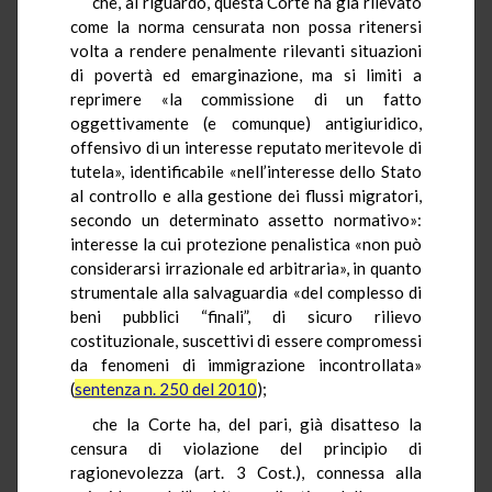
che, al riguardo, questa Corte ha già rilevato
come la norma censurata non possa ritenersi
volta a rendere penalmente rilevanti situazioni
di povertà ed emarginazione, ma si limiti a
reprimere «la commissione di un fatto
oggettivamente (e comunque) antigiuridico,
offensivo di un interesse reputato meritevole di
tutela», identificabile «nell’interesse dello Stato
al controllo e alla gestione dei flussi migratori,
secondo un determinato assetto normativo»:
interesse la cui protezione penalistica «non può
considerarsi irrazionale ed arbitraria», in quanto
strumentale alla salvaguardia «del complesso di
beni pubblici “finali”, di sicuro rilievo
costituzionale, suscettivi di essere compromessi
da fenomeni di immigrazione incontrollata»
(
sentenza n. 250 del 2010
);
che la Corte ha, del pari, già disatteso la
censura di violazione del principio di
ragionevolezza (art. 3 Cost.), connessa alla