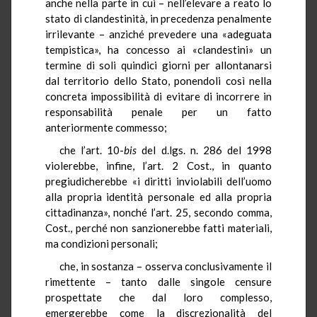
anche nella parte in cui – nell’elevare a reato lo
stato di clandestinità, in precedenza penalmente
irrilevante – anziché prevedere una «adeguata
tempistica», ha concesso ai «clandestini» un
termine di soli quindici giorni per allontanarsi
dal territorio dello Stato, ponendoli così nella
concreta impossibilità di evitare di incorrere in
responsabilità penale per un fatto
anteriormente commesso;
che l’art. 10-
bis
del d.lgs. n. 286 del 1998
violerebbe, infine, l’art. 2 Cost., in quanto
pregiudicherebbe «i diritti inviolabili dell’uomo
alla propria identità personale ed alla propria
cittadinanza», nonché l’art. 25, secondo comma,
Cost., perché non sanzionerebbe fatti materiali,
ma condizioni personali;
che, in sostanza – osserva conclusivamente il
rimettente – tanto dalle singole censure
prospettate che dal loro complesso,
emergerebbe come la discrezionalità del