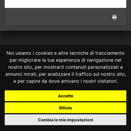
Noi usiamo i cookies e altre tecniche di tracciamento
per migliorare la tua esperienza di navigazione nel
nostro sito, per mostrarti contenuti personalizzati e
CONSULTA ONLINE DAL 1995 -
NOTE LEGALI
annunci mirati, per analizzare il traffico sul nostro sito,
e per capire da dove arrivano i nostri visitatori.
Consulta OnLine non ha prodotto e non è responsabile per i contenuti e
le informazioni legali di siti collegati.
La consultazione di questi o del materiale contenuto nel sito non
Accetto
costituisce una relazione di consulenza legale.
Nessuno deve confidare o agire in base alle informazioni disponibili in
Rifiuto
questo sito senza una consulenza legale professionale.
info@giurcost.org
|
Giurisprudenza Costituzionale
|
Cambia le mie impostazioni
Consulta OnLine
|
@giurcost