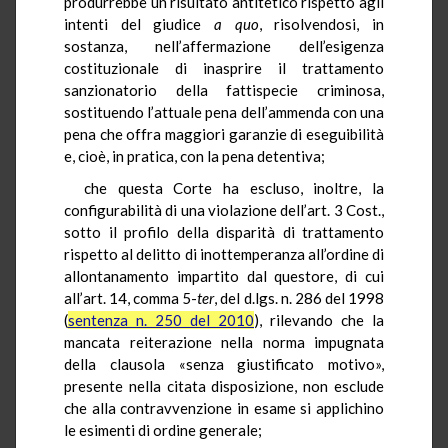
produrrebbe un risultato antitetico rispetto agli
intenti del giudice
a quo
, risolvendosi, in
sostanza, nell’affermazione dell’esigenza
costituzionale di inasprire il trattamento
sanzionatorio della fattispecie criminosa,
sostituendo l’attuale pena dell’ammenda con una
pena che offra maggiori garanzie di eseguibilità
e, cioè, in pratica, con la pena detentiva;
che questa Corte ha escluso, inoltre, la
configurabilità di una violazione dell’art. 3 Cost.,
sotto il profilo della disparità di trattamento
rispetto al delitto di inottemperanza all’ordine di
allontanamento impartito dal questore, di cui
all’art. 14, comma 5-
ter
, del d.lgs. n. 286 del 1998
(
sentenza n. 250 del 2010
), rilevando che la
mancata reiterazione nella norma impugnata
della clausola «senza giustificato motivo»,
presente nella citata disposizione, non esclude
che alla contravvenzione in esame si applichino
le esimenti di ordine generale;