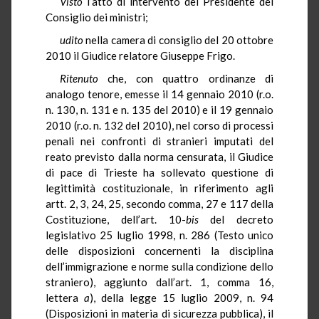
Visto
l’atto di intervento del Presidente del
Consiglio dei ministri;
udito
nella camera di consiglio del 20 ottobre
2010 il Giudice relatore Giuseppe Frigo.
Ritenuto
che, con quattro ordinanze di
analogo tenore, emesse il 14 gennaio 2010 (r.o.
n. 130, n. 131 e n. 135 del 2010) e il 19 gennaio
2010 (r.o. n. 132 del 2010), nel corso di processi
penali nei confronti di stranieri imputati del
reato previsto dalla norma censurata, il Giudice
di pace di Trieste ha sollevato questione di
legittimità costituzionale, in riferimento agli
artt. 2, 3, 24, 25, secondo comma, 27 e 117 della
Costituzione, dell’art. 10-
bis
del decreto
legislativo 25 luglio 1998, n. 286 (Testo unico
delle disposizioni concernenti la disciplina
dell’immigrazione e norme sulla condizione dello
straniero), aggiunto dall’art. 1, comma 16,
lettera
a
), della legge 15 luglio 2009, n. 94
(Disposizioni in materia di sicurezza pubblica), il