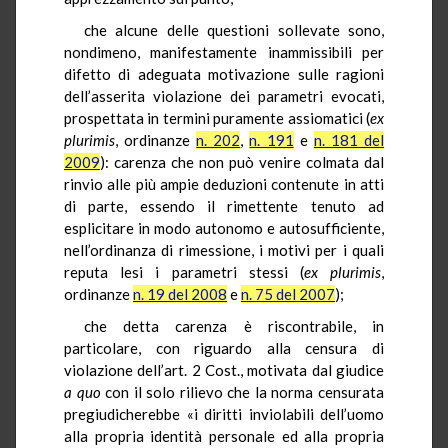
che alcune delle questioni sollevate sono,
nondimeno, manifestamente inammissibili per
difetto di adeguata motivazione sulle ragioni
dell’asserita violazione dei parametri evocati,
prospettata in termini puramente assiomatici (
ex
plurimis
, ordinanze
n. 202
,
n. 191
e
n. 181 del
2009
): carenza che non può venire colmata dal
rinvio alle più ampie deduzioni contenute in atti
di parte, essendo il rimettente tenuto ad
esplicitare in modo autonomo e autosufficiente,
nell’ordinanza di rimessione, i motivi per i quali
reputa lesi i parametri stessi (
ex plurimis
,
ordinanze
n. 19 del 2008
e
n. 75 del 2007
);
che detta carenza è riscontrabile, in
particolare, con riguardo alla censura di
violazione dell’art. 2 Cost., motivata dal giudice
a quo
con il solo rilievo che la norma censurata
pregiudicherebbe «i diritti inviolabili dell’uomo
alla propria identità personale ed alla propria