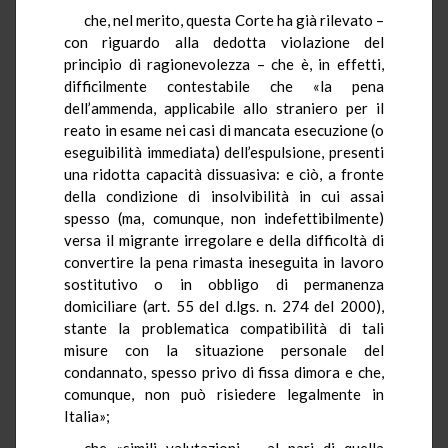
che, nel merito, questa Corte ha già rilevato –
con riguardo alla dedotta violazione del
principio di ragionevolezza – che è, in effetti,
difficilmente contestabile che «la pena
dell’ammenda, applicabile allo straniero per il
reato in esame nei casi di mancata esecuzione (o
eseguibilità immediata) dell’espulsione, presenti
una ridotta capacità dissuasiva: e ciò, a fronte
della condizione di insolvibilità in cui assai
spesso (ma, comunque, non indefettibilmente)
versa il migrante irregolare e della difficoltà di
convertire la pena rimasta ineseguita in lavoro
sostitutivo o in obbligo di permanenza
domiciliare (art. 55 del d.lgs. n. 274 del 2000),
stante la problematica compatibilità di tali
misure con la situazione personale del
condannato, spesso privo di fissa dimora e che,
comunque, non può risiedere legalmente in
Italia»;
che «simili valutazioni – al pari di quella