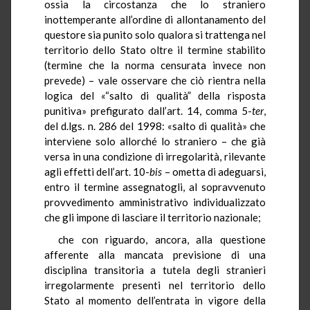
ossia la circostanza che lo straniero
inottemperante all’ordine di allontanamento del
questore sia punito solo qualora si trattenga nel
territorio dello Stato oltre il termine stabilito
(termine che la norma censurata invece non
prevede) – vale osservare che ciò rientra nella
logica del «“salto di qualità” della risposta
punitiva» prefigurato dall’art. 14, comma 5-
ter
,
del d.lgs. n. 286 del 1998: «salto di qualità» che
interviene solo allorché lo straniero – che già
versa in una condizione di irregolarità, rilevante
agli effetti dell’art. 10-
bis
– ometta di adeguarsi,
entro il termine assegnatogli, al sopravvenuto
provvedimento amministrativo individualizzato
che gli impone di lasciare il territorio nazionale;
che con riguardo, ancora, alla questione
afferente alla mancata previsione di una
disciplina transitoria a tutela degli stranieri
irregolarmente presenti nel territorio dello
Stato al momento dell’entrata in vigore della