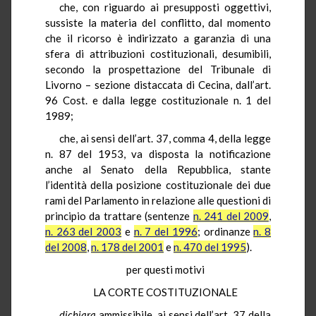
che, con riguardo ai presupposti oggettivi,
sussiste la materia del conflitto, dal momento
che il ricorso è indirizzato a garanzia di una
sfera di attribuzioni costituzionali, desumibili,
secondo la prospettazione del Tribunale di
Livorno – sezione distaccata di Cecina, dall’art.
96 Cost. e dalla legge costituzionale n. 1 del
1989;
che, ai sensi dell’art. 37, comma 4, della legge
n. 87 del 1953, va disposta la notificazione
anche al Senato della Repubblica, stante
l’identità della posizione costituzionale dei due
rami del Parlamento in relazione alle questioni di
principio da trattare (sentenze
n. 241 del 2009
,
n. 263 del 2003
e
n. 7 del 1996
; ordinanze
n. 8
del 2008
,
n. 178 del 2001
e
n. 470 del 1995
).
per questi motivi
LA CORTE COSTITUZIONALE
dichiara
ammissibile, ai sensi dell’art. 37 della