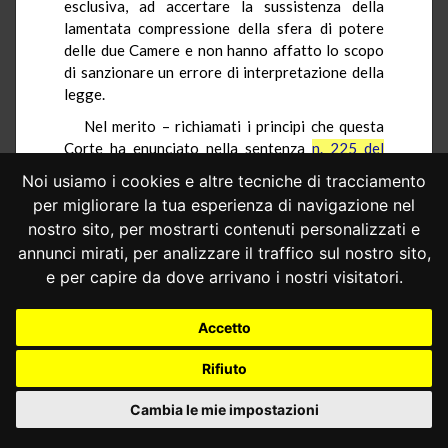
esclusiva, ad accertare la sussistenza della
lamentata compressione della sfera di potere
delle due Camere e non hanno affatto lo scopo
di sanzionare un errore di interpretazione della
legge.
Nel merito – richiamati i principi che questa
Corte ha enunciato nella sentenza
n. 225 del
2001
– il Senato della Repubblica sostiene che la
Noi usiamo i cookies e altre tecniche di tracciamento
Corte di assise, anziché seguire un equilibrato
per migliorare la tua esperienza di navigazione nel
uso degli strumenti di leale coordinamento, che
nostro sito, per mostrarti contenuti personalizzati e
permettono di stabilire una corretta relazione
annunci mirati, per analizzare il traffico sul nostro sito,
tra le sfere di autonomia costituzionale della
e per capire da dove arrivano i nostri visitatori.
giurisdizione e del Parlamento, avrebbe
provocato direttamente la lesione delle
attribuzioni costituzionali della Camera
Accetto
ricorrente.
Rifiuto
In primo luogo, perché la scarna motivazione
della decisione di non giustificare l’assenza del
Cambia le mie impostazioni
deputato Matacena all’udienza presupporrebbe
erroneamente una distinzione tra "attività