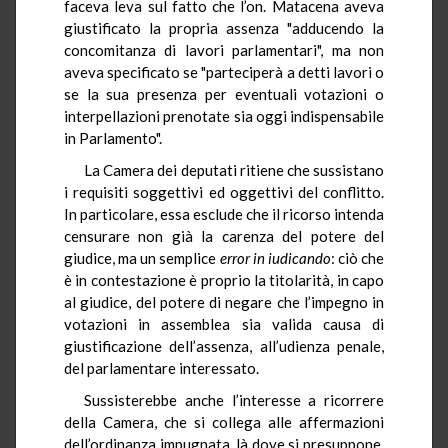
faceva leva sul fatto che l’on. Matacena aveva
giustificato la propria assenza "adducendo la
concomitanza di lavori parlamentari", ma non
aveva specificato se "parteciperà a detti lavori o
se la sua presenza per eventuali votazioni o
interpellazioni prenotate sia oggi indispensabile
in Parlamento".
La Camera dei deputati ritiene che sussistano
i requisiti soggettivi ed oggettivi del conflitto.
In particolare, essa esclude che il ricorso intenda
censurare non già la carenza del potere del
giudice, ma un semplice
error
in iudicando
: ciò che
è in contestazione è proprio la titolarità, in capo
al giudice, del potere di negare che l’impegno in
votazioni in assemblea sia valida causa di
giustificazione dell’assenza, all’udienza penale,
del parlamentare interessato.
Sussisterebbe anche l’interesse a ricorrere
della Camera, che si collega alle affermazioni
dell’ordinanza impugnata, là dove si presuppone,