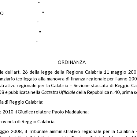
AURO ''
OLITANO ''
RIGO ''
SCUOLO ''
SSI ''
ORDINANZA
nale dell’art. 26 della legge della Regione Calabria 11 maggio 20
nziario (collegato alla manovra di finanza regionale per l’anno 2007
trativo regionale per la Calabria – Sezione staccata di Reggio C
008 e pubblicata nella
Gazzetta Ufficiale
della Repubblica n. 40, prima s
cia di Reggio Calabria;
io 2010 il Giudice relatore Paolo Maddalena;
Provincia di Reggio Calabria.
gio 2008, il Tribunale amministrativo regionale per la Calabria 