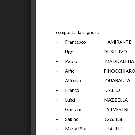
composta dai signori:
- Francesco AMIRAN
- Ugo DE SIERV
- Paolo MADDA
- Alfio FINOCC
- Alfonso QUAR
- Franco GA
- Luigi MAZZ
- Gaetano SILV
- Sabino CAS
- Maria Rita S