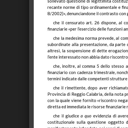
sollevato questione di legittimità costitu
recante norme di tipo ordinamentale e fina
8/2002)», denunciandone il contrasto con g
che il censurato art. 26 dispone, al co
finanziarie «per l’esercizio delle funzioni a
che la medesima norma prevede, al comma
subordinate alla presentazione, da parte d
altresì, la sospensione di dette erogazio
l’ente interessato non abbia dato riscontro 
che, inoltre, al comma 5 dello stesso a
finanziario con cadenza trimestrale, nonch
termini indicate dalle competenti strutture
che il rimettente, dopo aver richiamat
Provincia di Reggio Calabria, della nota p
con la quale viene fornito «riscontro negat
diretta ed immediata le risorse finanziarie 
che il giudice
a quo
evidenzia di avere
costituzionale sulla questione oggetto d