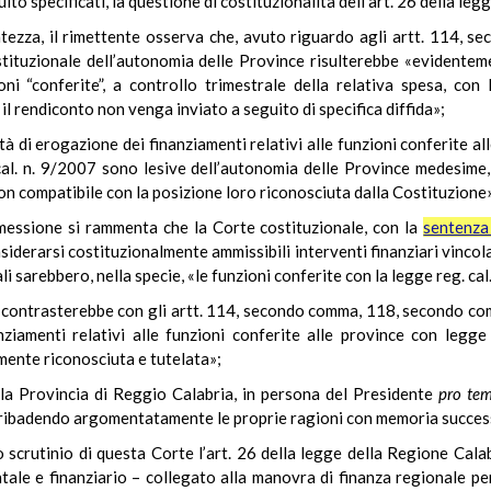
o specificati, la questione di costituzionalità dell’art. 26 della legg
atezza, il rimettente osserva che, avuto riguardo agli artt. 114,
stituzionale dell’autonomia delle Province risulterebbe «evident
ioni “conferite”, a controllo trimestrale della relativa spesa, con
il rendiconto non venga inviato a seguito di specifica diffida»;
ità di erogazione dei finanziamenti relativi alle funzioni conferite al
. cal. n. 9/2007 sono lesive dell’autonomia delle Province medesim
on compatibile con la posizione loro riconosciuta dalla Costituzione
rimessione si rammenta che la Corte costituzionale, con la
sentenza
iderarsi costituzionalmente ammissibili interventi finanziari vincola
li sarebbero, nella specie, «le funzioni conferite con la legge reg. ca
a contrasterebbe con gli artt. 114, secondo comma, 118, secondo co
ziamenti relativi alle funzioni conferite alle province con legge
mente riconosciuta e tutelata»;
Provincia di Reggio Calabria, in persona del Presidente
pro te
, ribadendo argomentatamente le proprie ragioni con memoria succe
 scrutinio di questa Corte l’art. 26 della legge della Regione Ca
ale e finanziario – collegato alla manovra di finanza regionale per