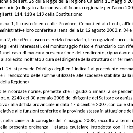
zionale dell’art. 26 della legge della Regione Calabria 11 maggio 
nziario (collegato alla manovra di finanza regionale per l’anno 2007
li artt. 114, 118 e 119 della Costituzione;
mma 1, il trasferimento alle Province, Comuni ed altri enti, all’ini
mministrative loro conferite ai sensi della l.r. 12 agosto 2002, n. 34 e 
 2, che «Per ciascun esercizio finanziario, le erogazioni successiv
egli enti interessati, del monitoraggio fisico e finanziario con rif
ni «nel caso di mancata presentazione del rendiconto, riguardante a
al sollecito inoltrato a cura del dirigente della struttura di riferim
rt. 26, si prevede l’obbligo degli enti indicati al precedente comm
é il rendiconto delle somme utilizzate alle scadenze stabilite dal
 della Regione»;
o le ricordate norme, premette che il giudizio innanzi a sé penden
rot. n. 2248 del 30 gennaio 2008 del dirigente del Settore organiz
ivo» alla diffida provinciale in data 17 dicembre 2007, con cui è st
relative alle funzioni conferite alla provincia stessa in attuazione del
, nella camera di consiglio del 7 maggio 2008, «accolto a termin
ella presente ordinanza, l’istanza cautelare introdotta con il ri