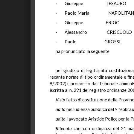
- Giuseppe TES
- Paolo Maria NAP
- Giuseppe F
- Alessandro CRI
- Paolo GRO
ha pronunciato la seguente
nel giudizio di legittimità costituzio
recante norme di tipo ordinamentale e fina
8/2002)», promosso dal Tribunale amminis
iscritta al n. 291 del registro ordinanze 2
Visto
l’atto di costituzione della Provin
udito
nell’udienza pubblica del 9 febbra
udito
l’avvocato Aristide Police per la 
Ritenuto
che, con ordinanza del 21 mag