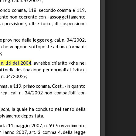
e reg. cal. n. 9/2007»;
 secondo comma, 118, secondo comma e 119,
emente non coerente con l’assoggettamento
 la previsione, oltre tutto, di sospensione
le province dalla legge reg. cal. n. 34/2002,
e, che vengono sottoposte ad una forma di
»;
 n. 16 del 2004
, avrebbe chiarito «che nei
ti nella destinazione, per normali attività e
l. n. 34/2002»;
mma, e 119, primo comma, Cost., «in quanto
 reg. cal. n. 34/2002 non compatibili con
mpore
, la quale ha concluso nel senso della
ssivamente depositata.
labria 11 maggio 2007, n. 9 (Provvedimento
 l’anno 2007, art. 3, comma 4, della legge