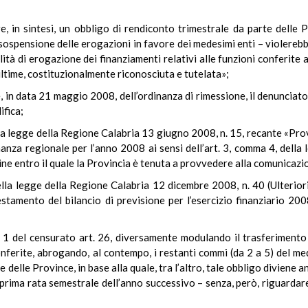
e, in sintesi, un obbligo di rendiconto trimestrale da parte delle
 sospensione delle erogazioni in favore dei medesimi enti – violereb
tà di erogazione dei finanziamenti relativi alle funzioni conferite a
ltime, costituzionalmente riconosciuta e tutelata»;
 in data 21 maggio 2008, dell’ordinanza di rimessione, il denunciato
ifica;
della legge della Regione Calabria 13 giugno 2008, n. 15, recante «P
nanza regionale per l’anno 2008 ai sensi dell’art. 3, comma 4, della
ine entro il quale la Provincia è tenuta a provvedere alla comunicaz
 della legge della Regione Calabria 12 dicembre 2008, n. 40 (Ulterior
stamento del bilancio di previsione per l’esercizio finanziario 200
 1 del censurato art. 26, diversamente modulando il trasferimento 
conferite, abrogando, al contempo, i restanti commi (da 2 a 5) del 
te delle Province, in base alla quale, tra l’altro, tale obbligo diviene
prima rata semestrale dell’anno successivo – senza, però, riguardare 