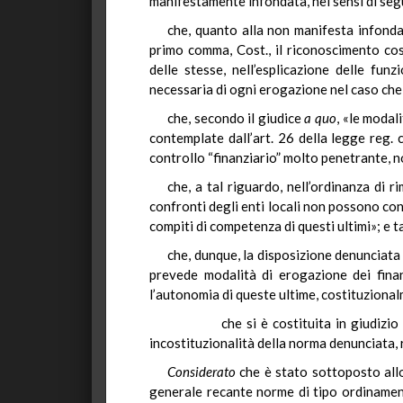
manifestamente infondata, nei sensi di seguit
che, quanto alla non manifesta infond
primo comma, Cost., il riconoscimento co
delle stesse, nell’esplicazione delle funz
necessaria di ogni erogazione nel caso che 
che, secondo il giudice
a quo
, «le modal
contemplate dall’art. 26 della legge reg
controllo “finanziario” molto penetrante, n
che, a tal riguardo, nell’ordinanza di 
confronti degli enti locali non possono cons
compiti di competenza di questi ultimi»; e ta
che, dunque, la disposizione denunciat
prevede modalità di erogazione dei finan
l’autonomia di queste ultime, costituzional
che si è costituita in giudizio la 
incostituzionalità della norma denunciata
Considerato
che è stato sottoposto allo
generale recante norme di tipo ordinament