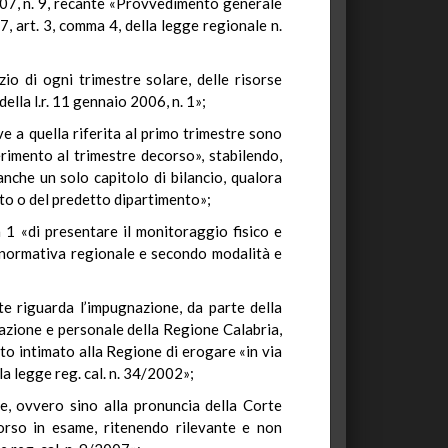
2007, n. 9, recante «Provvedimento generale
, art. 3, comma 4, della legge regionale n.
zio di ogni trimestre solare, delle risorse
della l.r. 11 gennaio 2006, n. 1»;
e a quella riferita al primo trimestre sono
erimento al trimestre decorso», stabilendo,
nche un solo capitolo di bilancio, qualora
ento o del predetto dipartimento»;
a 1 «di presentare il monitoraggio fisico e
la normativa regionale e secondo modalità e
te riguarda l’impugnazione, da parte della
zazione e personale della Regione Calabria,
ato intimato alla Regione di erogare «in via
la legge reg. cal. n. 34/2002»;
e, ovvero sino alla pronuncia della Corte
corso in esame, ritenendo rilevante e non