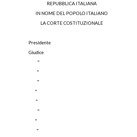
REPUBBLICA ITALIANA
IN NOME DEL POPOLO ITALIANO
LA CORTE COSTITUZIONALE
TE Presidente
O Giudice
LENA ''
HIARO ''
ANTA ''
LLO ''
ELLA ''
ESTRI ''
SESE ''
AULLE ''