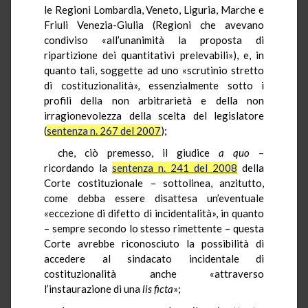
le Regioni Lombardia, Veneto, Liguria, Marche e
Friuli Venezia-Giulia (Regioni che avevano
condiviso «all’unanimità la proposta di
ripartizione dei quantitativi prelevabili»), e, in
quanto tali, soggette ad uno «scrutinio stretto
di
costituzionalità»
,
essenzialmente sotto i
profili della non arbitrarietà e della non
irragionevolezza della scelta del legislatore
(
sentenza n. 267 del 2007
);
che, ciò premesso, il giudice
a quo
–
ricordando la
sentenza n. 241 del 2008
della
Corte costituzionale – sottolinea, anzitutto,
come debba essere disattesa un’eventuale
«eccezione di difetto di incidentalità», in quanto
– sempre secondo lo stesso rimettente – questa
Corte avrebbe riconosciuto la possibilità di
accedere al sindacato incidentale di
costituzionalità anche «attraverso
l’instaurazione di una
lis
ficta
»;