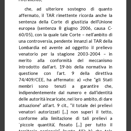
che, ad ulteriore sostegno di quanto
affermato, il TAR rimettente ricorda anche la
sentenza della Corte di giustizia dell’Unione
europea (sentenza 8 giugno 2006, causa C-
60/05), con la quale tale Corte – nell’ambito di
una controversia, pendente innanzi al TAR della
Lombardia ed avente ad oggetto il prelievo
venatorio per la stagione 2003-2004 – in
merito alla conformità del meccanismo
introdotto dall’art. 19-
bis
della normativa in
questione con l’art. 9 della direttiva
74/409/CEE, ha affermato: a) «che “gli Stati
membri sono tenuti a garantire che,
indipendentemente dal numero e dall’identità
delle autorità incaricate, nel loro ambito, di dare
attuazione” all’art. 9 cit., “il totale dei prelievi
venatori autorizzati [...] non superi il tetto,
conforme alla limitazione di tali prelievi a
`piccole quantità’, fissato [...] per tutto il
territorio nazionale” (punto 41); b) che tale