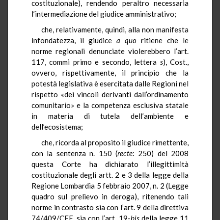
costituzionale), rendendo peraltro necessaria
l’intermediazione del giudice amministrativo;
che, relativamente, quindi, alla non manifesta
infondatezza, il giudice
a quo
ritiene che le
norme regionali denunciate violerebbero l’art.
117, commi primo e secondo, lettera
s
), Cost.,
ovvero, rispettivamente, il principio che la
potestà legislativa è esercitata dalle Regioni nel
rispetto «dei
vincoli derivanti dall’ordinamento
comunitario» e la competenza esclusiva statale
in materia di tutela dell’ambiente e
dell’ecosistema;
che, ricorda al proposito il giudice rimettente,
con la sentenza n. 150 (
recte
: 250) del 2008
questa Corte ha dichiarato l’illegittimità
costituzionale degli artt. 2 e 3 della legge della
Regione Lombardia 5 febbraio 2007, n. 2 (Legge
quadro sul prelievo in deroga), ritenendo tali
norme in contrasto sia con l’art. 9 della direttiva
74/409/CEE, sia con l’art. 19-
bis
della legge 11