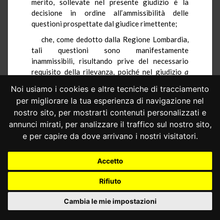
merito, sollevate nel presente giudizio è la
decisione in ordine all’ammissibilità delle
questioni prospettate dal giudice rimettente;
che, come dedotto dalla Regione Lombardia,
tali questioni sono manifestamente
inammissibili, risultando prive del necessario
requisito della rilevanza, poiché nel giudizio
a
quo
il TAR rimettente non deve fare
Noi usiamo i cookies e altre tecniche di tracciamento
applicazione della normativa sospettata di
per migliorare la tua esperienza di navigazione nel
incostituzionalità;
nostro sito, per mostrarti contenuti personalizzati e
che, infatti, oggetto del giudizio principale è,
annunci mirati, per analizzare il traffico sul nostro sito,
secondo quanto riferisce lo stesso rimettente,
e per capire da dove arrivano i nostri visitatori.
«l’annullamento della nota in data 4 aprile 2008,
con cui la Conferenza permanente per i rapporti
Accetto
tra lo Stato, le Regioni e le Province autonome
di Trento e Bolzano […] avrebbe fatto propria la
Rifiuto
ripartizione tra le regioni interessate,
effettuata in sede di Conferenza delle Regioni e
Cambia le mie impostazioni
delle Province autonome, della “piccola
quantità”
ex
art. 9, par. 1, lettera
c
), dir.