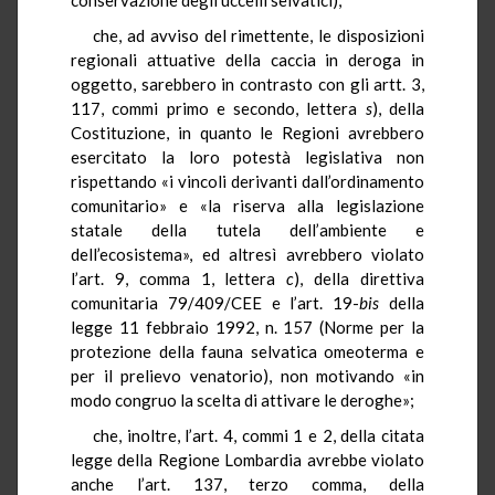
che, ad avviso del rimettente, le disposizioni
regionali attuative della caccia in deroga in
oggetto, sarebbero in contrasto con gli artt. 3,
117, commi primo e secondo, lettera
s
), della
Costituzione, in quanto le Regioni avrebbero
esercitato la loro potestà legislativa non
rispettando «i vincoli derivanti dall’ordinamento
comunitario» e «la riserva alla legislazione
statale della tutela dell’ambiente e
dell’ecosistema», ed altresì avrebbero violato
l’art. 9, comma 1, lettera
c
), della direttiva
comunitaria 79/409/CEE e l’art. 19-
bis
della
legge 11 febbraio 1992, n. 157 (Norme per la
protezione della fauna selvatica omeoterma e
per il prelievo venatorio), non motivando «in
modo congruo la scelta di attivare le deroghe»;
che, inoltre, l’art. 4, commi 1 e 2, della citata
legge della Regione Lombardia avrebbe violato
anche l’art. 137, terzo comma, della