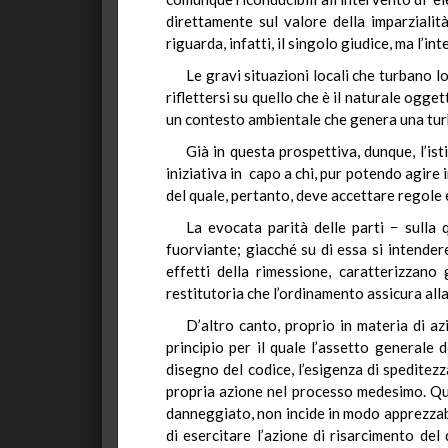
direttamente sul valore della imparzialit
riguarda, infatti, il singolo giudice, ma l’i
Le gravi situazioni locali che turbano l
riflettersi su quello che è il naturale ogge
un contesto ambientale che genera una turb
Già in questa prospettiva, dunque, l’ist
iniziativa in capo a chi, pur potendo agire 
del quale, pertanto, deve accettare regole e
La evocata parità delle parti − sulla q
fuorviante; giacché su di essa si intender
effetti della rimessione, caratterizzano 
restitutoria che l’ordinamento assicura alla 
D’altro canto, proprio in materia di az
principio per il quale l’assetto generale 
disegno del codice, l’esigenza di speditezz
propria azione nel processo medesimo. Ques
danneggiato, non incide in modo apprezzabile
di esercitare l’azione di risarcimento del