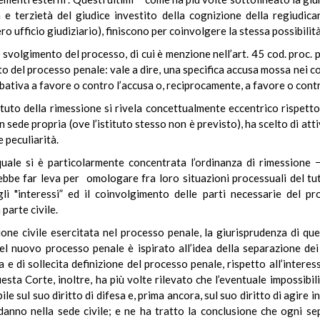
à e terzietà del giudice investito della cognizione della regiudic
ntero ufficio giudiziario), finiscono per coinvolgere la stessa possibili
o svolgimento del processo, di cui è menzione nell’art. 45 cod. proc.
tto del processo penale: vale a dire, una specifica accusa mossa nei 
ativa a favore o contro l’accusa o, reciprocamente, a favore o contr
ituto della rimessione si rivela concettualmente eccentrico rispetto
in sede propria (ove l’istituto stesso non è previsto), ha scelto di at
 peculiarità.
uale si è particolarmente concentrata l’ordinanza di rimessione − 
ebbe far leva per omologare fra loro situazioni processuali del tu
gli "interessi” ed il coinvolgimento delle parti necessarie del pro
parte civile.
ione civile esercitata nel processo penale, la giurisprudenza di qu
del nuovo processo penale è ispirato all’idea della separazione dei 
a e di sollecita definizione del processo penale, rispetto all’inter
ta Corte, inoltre, ha più volte rilevato che l’eventuale impossibilit
 sul suo diritto di difesa e, prima ancora, sul suo diritto di agire in 
 danno nella sede civile; e ne ha tratto la conclusione che ogni sep