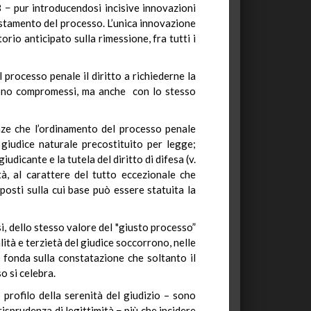
 − pur introducendosi incisive innovazioni
spostamento del processo. L’unica innovazione
rio anticipato sulla rimessione, fra tutti i
l processo penale il diritto a richiederne la
ndono compromessi, ma anche con lo stesso
enze che l’ordinamento del processo penale
 giudice naturale precostituito per legge;
iudicante e la tutela del diritto di difesa (v.
ità, al carattere del tutto eccezionale che
posti sulla cui base può essere statuita la
si, dello stesso valore del "giusto processo”
lità e terzietà del giudice soccorrono, nelle
si fonda sulla constatazione che soltanto il
o si celebra.
 profilo della serenità del giudizio – sono
risprudenza di legittimità − più che incidere