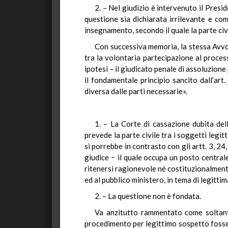
2. – Nel giudizio è intervenuto il Presi
questione sia dichiarata irrilevante e com
insegnamento, secondo il quale la parte civ
Con successiva memoria, la stessa Avvo
tra la volontaria partecipazione al proces
ipotesi – il giudicato penale di assoluzione
il fondamentale principio sancito dall’ar
diversa dalle parti necessarie».
1. – La Corte di cassazione dubita del
prevede la parte civile tra i soggetti legit
si porrebbe in contrasto con gli artt. 3, 2
giudice − il quale occupa un posto centrale 
ritenersi ragionevole né costituzionalmente
ed al pubblico ministero, in tema di legitti
2. – La questione non è fondata.
Va anzitutto rammentato come soltant
procedimento per legittimo sospetto fosse fo