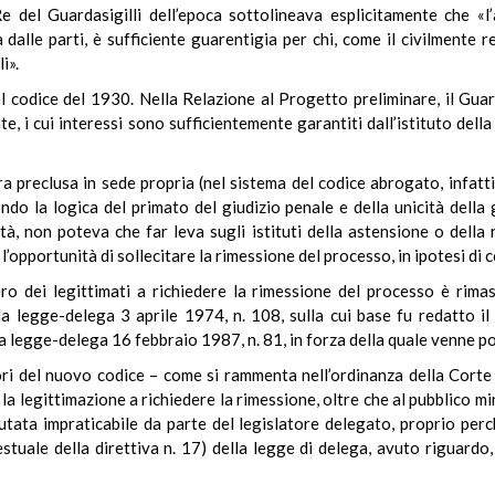
e del Guardasigilli dell’epoca sottolineava esplicitamente che «l’
dalle parti, è sufficiente guarentigia per chi, come il civilmente re
i».
codice del 1930. Nella Relazione al Progetto preliminare, il Guarda
ate, i cui interessi sono sufficientemente garantiti dall’istituto del
a preclusa in sede propria (nel sistema del codice abrogato, infatti,
ndo la logica del primato del giudizio penale e della unicità della gi
à, non poteva che far leva sugli istituti della astensione o della r
 l’opportunità di sollecitare la rimessione del processo, in ipotesi di
vero dei legittimati a richiedere la rimessione del processo è ri
lla legge-delega 3 aprile 1974, n. 108, sulla cui base fu redatto 
 legge-delega 16 febbraio 1987, n. 81, in forza della quale venne poi
ori del nuovo codice – come si rammenta nell’ordinanza della Cort
la legittimazione a richiedere la rimessione, oltre che al pubblico min
putata impraticabile da parte del legislatore delegato, proprio pe
stuale della direttiva n. 17) della legge di delega, avuto riguardo,