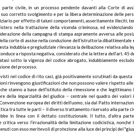
 parte civile, in un processo pendente davanti alla Corte di assi
 suo corretto svolgimento e per la libera determinazione delle pers
ziario per effetto di taluni comportamenti, asseritamente illeciti, t
nistero nella trattazione della vicenda criminosa, ed evidenziando
nsiderazione della campagna di stampa aspramente avversa alle posizi
lla corte di assise nella conduzione dell’istruttoria dibattimentale
esta indubbia e pregiudiziale rilevanza la delibazione relativa alla l
onduce a risposta negativa, considerato che la lettera dell’art. 45 del
atasi sotto la vigenza del codice abrogato, indubbiamente escludo
ssione del processo.
ti nel codice di rito casi, già positivamente scrutinati da questa Cor
usioni rinvengono giustificazioni che non possono valere rispetto alle
, che stanno a base dell’istituto della rimessione e che legittimano 
re della imparzialità del giudice − centrale nel quadro dei valori i
onvenzione europea dei diritti dell’uomo, sia dal Patto internazionale 
tica tra tutte le parti − il diverso trattamento riservato alla parte c
bbe in linea con il dettato costituzionale. Il tutto, d’altra part
critica verso l’irrazionalità della limitazione codicistica, nonché 
itenuti con esso meritevoli di protezione alla luce dei principi del "giu