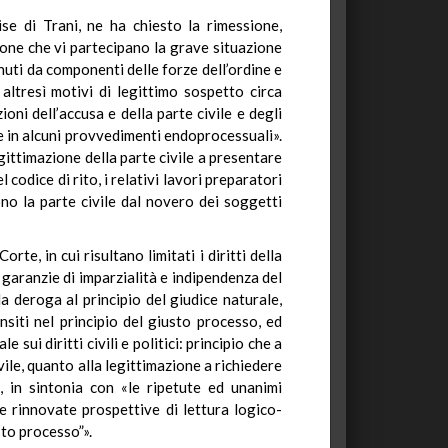
se di Trani, ne ha chiesto la rimessione,
one che vi partecipano la grave situazione
enuti da componenti delle forze dell’ordine e
 altresì motivi di legittimo sospetto circa
oni dell’accusa e della parte civile e degli
 e in alcuni provvedimenti endoprocessuali».
egittimazione della parte civile a presentare
 codice di rito, i relativi lavori preparatori
no la parte civile dal novero dei soggetti
te, in cui risultano limitati i diritti della
 garanzie di imparzialità e indipendenza del
la deroga al principio del giudice naturale,
nsiti nel principio del giusto processo, ed
sui diritti civili e politici: principio che a
ivile, quanto alla legittimazione a richiedere
e, in sintonia con «le ripetute ed unanimi
le rinnovate prospettive di lettura logico-
sto processo”».