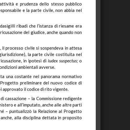
attività e prudenza dello stesso pubblico
sponsabile e la parte civile, non abbia nel
sigilli ribadì che l’istanza di riesame era
la ricusazione del giudice, anche quando non
 il processo civile si sospendeva in attesa
urisdizione), la parte civile costituita nel
icusazione, in ipotesi di
iudex
suspectus;
o
 condizioni ambientali avverse.
masta una costante nel panorama normativo
il Progetto preliminare del nuovo codice di
 approvato il codice di rito vigente.
e di cassazione – la Commissione redigente
istero e all’imputato, anche alle altre parti
rché – puntualizzò la Relazione al Progetto
 anche, alla disciplina dettata in proposito