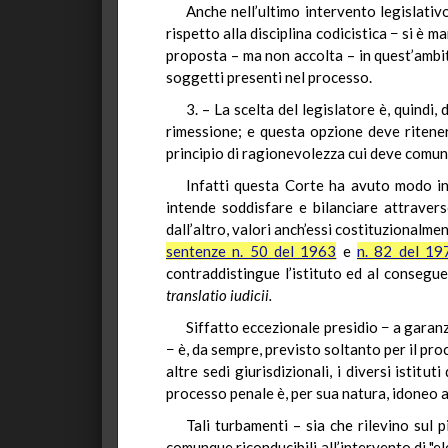
Anche nell’ultimo intervento legislati
rispetto alla disciplina codicistica − si è 
proposta – ma non accolta – in quest’ambito
soggetti presenti nel processo.
3. – La scelta del legislatore è, quindi,
rimessione; e questa opzione deve ritene
principio di ragionevolezza cui deve comun
Infatti questa Corte ha avuto modo in 
intende soddisfare e bilanciare attravers
dall’altro, valori anch’essi costituzionalment
sentenze n. 50 del 1963
e
n. 82 del 19
contraddistingue l’istituto ed al consegue
translatio
iudicii.
Siffatto eccezionale presidio − a garanzi
− è, da sempre, previsto soltanto per il pro
altre sedi giurisdizionali, i diversi istit
processo penale è, per sua natura, idoneo a
Tali turbamenti – sia che rilevino sul 
comunque riconducibili all’intervento di "el