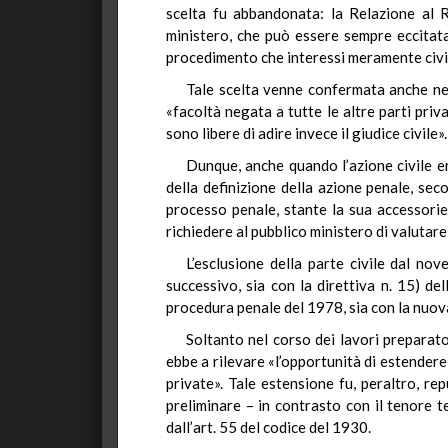
scelta fu abbandonata: la Relazione al R
ministero, che può essere sempre eccitata 
procedimento che interessi meramente civil
Tale scelta venne confermata anche nel 
«facoltà negata a tutte le altre parti priv
sono libere di adire invece il giudice civile».
Dunque, anche quando l’azione civile er
della definizione della azione penale, seco
processo penale, stante la sua accessoriet
richiedere al pubblico ministero di valutare
L’esclusione della parte civile dal no
successivo, sia con la direttiva n. 15) de
procedura penale del 1978, sia con la nuova
Soltanto nel corso dei lavori preparat
ebbe a rilevare «l’opportunità di estendere 
private». Tale estensione fu, peraltro, re
preliminare – in contrasto con il tenore te
dall’art. 55 del codice del 1930.