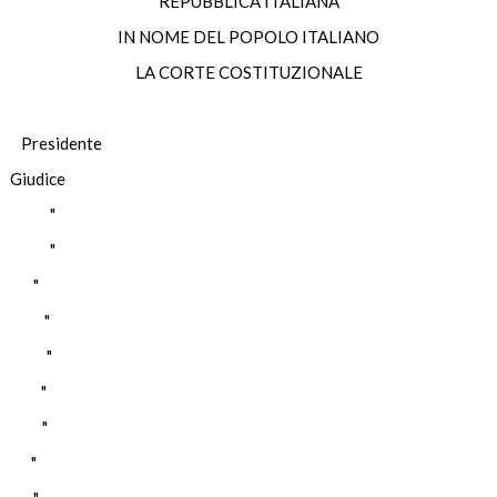
REPUBBLICA ITALIANA
IN NOME DEL POPOLO ITALIANO
LA CORTE COSTITUZIONALE
esidente
dice
CK "
TE "
O "
LA "
A "
O "
A "
 "