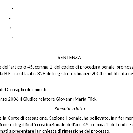
A "
RI "
E "
E "
O "
SENTENZA
ale dell’articolo 45, comma 1, del codice di procedura penale, prom
a B.F., iscritta al n. 828 del registro ordinanze 2004 e pubblicata n
del Consiglio dei ministri;
arzo 2006 il Giudice relatore Giovanni Maria Flick.
Ritenuto in fatto
e la Corte di cassazione, Sezione I penale, ha sollevato, in riferim
ne di legittimità costituzionale dell’art. 45, comma 1, del codice 
timati a presentare la richiesta di rimessione del processo.