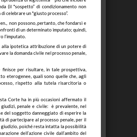
anda (il "sospetto” di condizionamento non
tà di celebrare un "giusto processo”.
 pen., non possono, pertanto, che fondarsi e
confronti di un determinato imputato; quindi,
o l’imputato.
 alla ipotetica attribuzione di un potere di
tivare la domanda civile nel processo penale,
finisce per risultare, in tale prospettiva,
tto eterogenee, quali sono quelle che, agli
cesso, rispetto alla tutela risarcitoria o
esta Corte ha in più occasioni affermato il
giudizi, penale e civile: è prevalente, nel
esse del soggetto danneggiato di esperire la
à di partecipare al processo penale, per il
giudizio, poiché resta intatta la possibilità
arazione dell’azione civile dall’ambito del