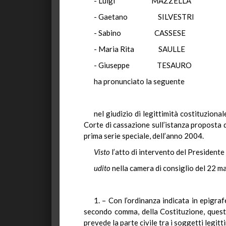
- Luigi MAZZELL
- Gaetano SILVEST
- Sabino CASSES
- Maria Rita SAULL
- Giuseppe TESAUR
ha pronunciato la seguente
nel giudizio di legittimità costituzion
Corte di cassazione sull’istanza proposta d
prima serie speciale, dell’anno 2004.
Visto
l’atto di intervento del Presidente 
udito
nella camera di consiglio del 22 m
1. – Con l’ordinanza indicata in epigraf
secondo comma, della Costituzione, questio
prevede la parte civile tra i soggetti legit