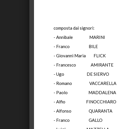
composta dai signori:
- Annibale MARINI Pr
- Franco BILE Giu
- Giovanni Maria FLI
- Francesco AMIRAN
- Ugo DE SIERV
- Romano VACCAREL
- Paolo MADDALEN
- Alfio FINOCCHIAR
- Alfonso QUARANT
- Franco GALLO