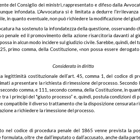
dente del Consiglio dei ministri, rappresentato e difeso dalla Avvoc
unque infondata. L’Avvocatura si è limitata a dedurre l’irrilevanza 
ile, in quanto eventuale, non può richiedere la modificazione del giud
catura ha sostenuto la infondatezza della questione, osservando che
so penale ed il promovimento della azione risarcitoria davanti al gi
 possa in alcun modo incidere sul giudizio civile. Sarebbe, quindi, del 
t. 25, primo comma, della Costituzione, «non possa essere derogato 
Considerato in diritto
la legittimità costituzionale dell’art. 45, comma 1, del codice di 
timati a presentare la richiesta di rimessione del processo. Secondo 
4, secondo comma, e 111, secondo comma, della Costituzione, in quanto
tra i principi del "giusto processo” e, quindi, postula condizioni di p
 compatibile il diverso trattamento che la disposizione censurata rise
mazione a richiedere la rimessione del processo.
o nel codice di procedura penale del 1865 venne prevista la poss
rmulata, oltre che dall’imputato o dall’accusato, anche dalla parte c