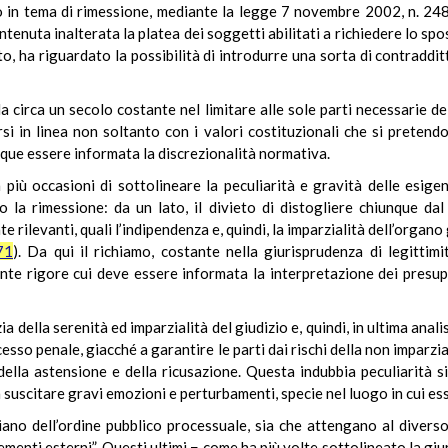
vo in tema di rimessione, mediante la legge 7 novembre 2002, n. 248
mantenuta inalterata la platea dei soggetti abilitati a richiedere lo 
, ha riguardato la possibilità di introdurre una sorta di contradditto
 da circa un secolo costante nel limitare alle sole parti necessarie de
rsi in linea non soltanto con i valori costituzionali che si prete
que essere informata la discrezionalità normativa.
più occasioni di sottolineare la peculiarità e gravità delle esig
o la rimessione: da un lato, il divieto di distogliere chiunque dal
e rilevanti, quali l’indipendenza e, quindi, la imparzialità dell’organo g
71
). Da qui il richiamo, costante nella giurisprudenza di legittim
nte rigore cui deve essere informata la interpretazione dei presup
a della serenità ed imparzialità del giudizio e, quindi, in ultima anali
cesso penale, giacché a garantire le parti dai rischi della non imparzia
uti della astensione e della ricusazione. Questa indubbia peculiarità 
 suscitare gravi emozioni e perturbamenti, specie nel luogo in cui ess
piano dell’ordine pubblico processuale, sia che attengano al diverso
ementi esterni”. Questi ultimi − come ha più volte sottolineato la giu