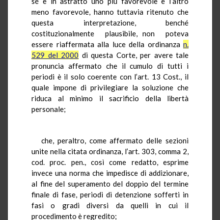
sé e in astratto uno più favorevole e l’altro
meno favorevole, hanno tuttavia ritenuto che
questa interpretazione, benché
costituzionalmente plausibile, non poteva
essere riaffermata alla luce della ordinanza
n.
529 del 2000
di questa Corte, per avere tale
pronuncia affermato che il cumulo di tutti i
periodi è il solo coerente con l’art. 13 Cost., il
quale impone di privilegiare la soluzione che
riduca al minimo il sacrificio della libertà
personale;
che, peraltro, come affermato delle sezioni
unite nella citata ordinanza, l’art. 303, comma 2,
cod. proc. pen., così come redatto, esprime
invece una norma che impedisce di addizionare,
al fine del superamento del doppio del termine
finale di fase, periodi di detenzione sofferti in
fasi o gradi diversi da quelli in cui il
procedimento è regredito;