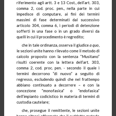
riferimento agli artt. 3 e 13 Cost., dell’art. 303,
comma 2, cod. proc. pen., nella parte in cui
impedisce di computare, ai fini dei termini
massimi di fase determinati dal successivo
articolo 304, comma 6, i periodi di detenzione
sofferti in una fase o in un grado diversi da
quelli in cui il procedimento è regredito;
che in tale ordinanza, osserva il giudice
a quo
,
le sezioni unite hanno rilevato come il metodo di
calcolo proposto con la sentenza “Musitano”
risulti coerente con la lettera dell’art. 303,
comma 2, cod. proc. pen. - secondo il quale i
termini decorrono “di nuovo” a seguito di
regresso, escludendo quindi che nel frattempo
abbiano continuato a decorrere – e con la
concezione “monofasica” o “endofasica”
dell’impianto codicistico in materia di termini di
custodia cautelare;
che, prosegue il remittente, le sezioni unite
hanno altresì affermato che il suddetto metodo