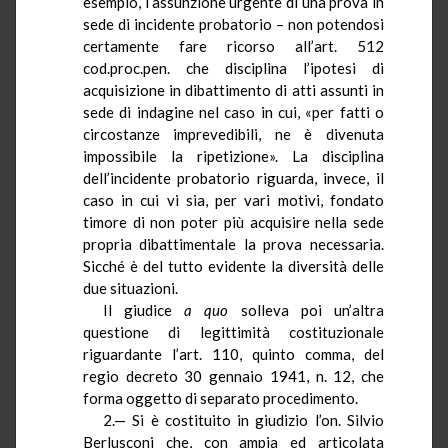
esempio, l’assunzione urgente di una prova in
sede di incidente probatorio – non potendosi
certamente fare ricorso all’art. 512
cod.proc.pen
. che disciplina l’ipotesi di
acquisizione in dibattimento di atti assunti in
sede di indagine nel caso in cui, «per fatti o
circostanze imprevedibili, ne è divenuta
impossibile la ripetizione». La disciplina
dell’incidente probatorio riguarda, invece, il
caso in cui vi sia, per vari motivi, fondato
timore di non poter più acquisire nella sede
propria dibattimentale la prova necessaria.
Sicché è del tutto evidente la diversità delle
due situazioni.
Il giudice
a quo
solleva poi un’altra
questione di legittimità costituzionale
riguardante l’art. 110, quinto comma, del
regio decreto 30 gennaio 1941, n. 12, che
forma oggetto di separato procedimento.
2.— Si è costituito in giudizio l’on. Silvio
Berlusconi che, con ampia ed articolata