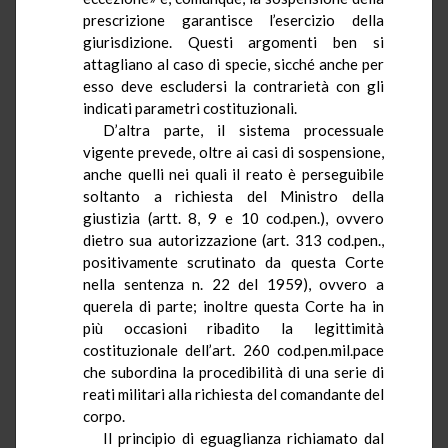
prescrizione garantisce l’esercizio della
giurisdizione. Questi argomenti ben si
attagliano al caso di specie, sicché anche per
esso deve escludersi la contrarietà con gli
indicati parametri costituzionali.
D’altra parte, il sistema processuale
vigente prevede, oltre ai casi di sospensione,
anche quelli nei quali il reato è perseguibile
soltanto a richiesta del Ministro della
giustizia (artt. 8, 9 e 10
cod.pen
.), ovvero
dietro sua autorizzazione (art. 313
cod.pen
.,
positivamente scrutinato da questa Corte
nella sentenza n. 22 del 1959), ovvero a
querela di parte; inoltre questa Corte ha in
più occasioni ribadito la legittimità
costituzionale dell’art. 260
cod.pen.mil.pace
che subordina la procedibilità di una serie di
reati militari alla richiesta del comandante del
corpo.
Il principio di eguaglianza richiamato dal