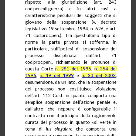
rispetto alla giurisdizione (art. 243
cod.pen.mil.guerra
) e in altri casi a
caratteristiche peculiari dei soggetti che si
giovano della sospensione (v. decreto
legislativo 19 settembre 1994, n. 626, e art.
71
cod.proc.pen
.). Tra quest’ultimo tipo di
norme la parte privata si sofferma, in
particolare, sull’ipotesi di sospensione del
processo disciplinata dall’art. 71
cod.proc.pen
., richiamando le pronunce di
questa Corte
n. 281 del 1995
,
n. 354 del
1996
,
n. 19 del 1999
e
n. 33 del 2003
,
desumendone, da un lato, che la sospensione
del processo non costituisce violazione
dell’art. 112 Cost. in quanto comporta una
semplice sospensione dell’azione penale e,
dall’altro, che neppure è configurabile il
contrasto con il principio della ragionevole
durata del processo in quanto «si verte in
tema di
ius
singulare
che comporta una
eccezione» e, comunque, la sospensione della