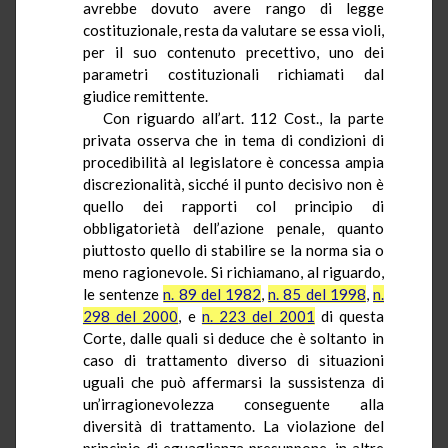
avrebbe dovuto avere rango di legge
costituzionale, resta da valutare se essa violi,
per il suo contenuto precettivo, uno dei
parametri costituzionali richiamati dal
giudice remittente.
Con riguardo all’art. 112 Cost., la parte
privata osserva che in tema di condizioni di
procedibilità al legislatore è concessa ampia
discrezionalità, sicché il punto decisivo non è
quello dei rapporti col principio di
obbligatorietà dell’azione penale, quanto
piuttosto quello di stabilire se la norma sia o
meno ragionevole. Si richiamano, al riguardo,
le sentenze
n. 89 del 1982
,
n. 85 del 1998
,
n.
298 del 2000
, e
n. 223 del 2001
di questa
Corte, dalle quali si deduce che è soltanto in
caso di trattamento diverso di situazioni
uguali che può affermarsi la sussistenza di
un’irragionevolezza conseguente alla
diversità di trattamento. La violazione del
principio di eguaglianza presuppone, in altre