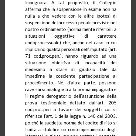
impugnata. A tal proposito, il Collegio
afferma che la sospensione in esame non ha
nulla a che vedere con le altre ipotesi di
sospensione del processo penale previste nel
nostro ordinamento (normalmente riferibili a
situazioni oggettive di carattere
endoprocessuale
) che, anche nel caso in cui
implichino qualità personali dell’imputato (art.
71
cod.proc.pen
.), hanno riguardo ad una
situazione obiettiva di incapacità del
medesimo a stare in giudizio tale da
impedirne la cosciente partecipazione al
procedimento. Né, d’altra parte, possono
ravvisarsi analogie tra la norma impugnata e
il regime derogatorio dell’assunzione della
prova testimoniale dettato dall’art. 205
cod.proc.pen
a favore dei soggetti cui si
riferisce l’art. 1 della legge n. 140 del 2003,
poiché la suddetta norma del codice di rito si
limita a stabilire un contemperamento degli
interessi in gioco, ma non sottrae i soggetti