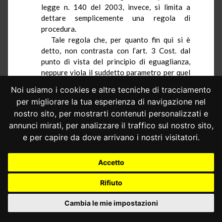
legge n. 140 del 2003, invece, si limita a
dettare semplicemente una regola di
procedura.
Tale regola che, per quanto fin qui si è
detto, non contrasta con l’art. 3 Cost. dal
punto di vista del principio di eguaglianza,
neppure viola il suddetto parametro per quel
che riguarda il principio di ragionevolezza. Al
Noi usiamo i cookies e altre tecniche di tracciamento
riguardo potrebbe sostenersi
per migliorare la tua esperienza di navigazione nel
l’irragionevolezza in sé della normativa
nostro sito, per mostrarti contenuti personalizzati e
impugnata in conseguenza dell’impossibilità
annunci mirati, per analizzare il traffico sul nostro sito,
che essa determinerebbe in ordine alla
e per capire da dove arrivano i nostri visitatori.
formazione della prova, ma anche questa
censura è destituita di fondamento in quanto
l’utilizzazione del termine "processo” e non di
Accetto
quello "procedimento” ha proprio il
significato tecnico di consentire l’assunzione
Rifiuto
delle prove nel corso delle indagini
preliminari.
Cambia le mie impostazioni
La memoria difensiva si sofferma, poi, sul