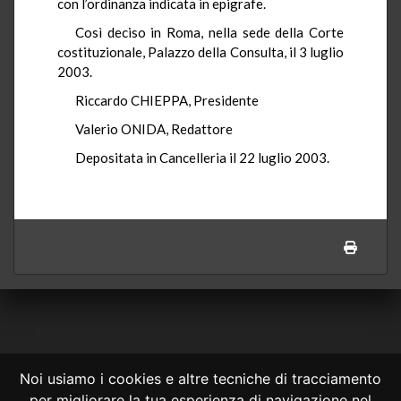
con l’ordinanza indicata in epigrafe.
Così deciso in Roma, nella sede della Corte
costituzionale, Palazzo della Consulta, il 3 luglio
2003.
Riccardo CHIEPPA, Presidente
Valerio ONIDA, Redattore
Depositata in Cancelleria il 22 luglio 2003.
Noi usiamo i cookies e altre tecniche di tracciamento
per migliorare la tua esperienza di navigazione nel