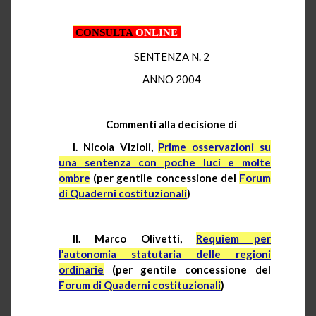
CONSULTA
ONLINE
SENTENZA N. 2
ANNO 2004
Commenti alla decisione di
I. Nicola Vizioli,
Prime osservazioni su
una sentenza con poche luci e molte
ombre
(per gentile concessione del
Forum
di Quaderni costituzionali
)
II. Marco Olivetti,
Requiem per
l’autonomia statutaria delle regioni
ordinarie
(per gentile concessione del
Forum di Quaderni costituzionali
)