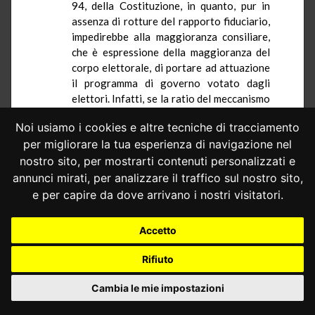
94, della Costituzione, in quanto, pur in
assenza di rotture del rapporto fiduciario,
impedirebbe alla maggioranza consiliare,
che è espressione della maggioranza del
corpo elettorale, di portare ad attuazione
il programma di governo votato dagli
elettori. Infatti, se la ratio del meccanismo
simul
stabunt
,
simul
cadent
è quella di
Noi usiamo i cookies e altre tecniche di tracciamento
garantire una maggiore stabilità degli
per migliorare la tua esperienza di navigazione nel
esecutivi regionali, sarebbe irragionevole
che per eventi accidentali, i quali non
nostro sito, per mostrarti contenuti personalizzati e
pongono in discussione il rapporto di
annunci mirati, per analizzare il traffico sul nostro sito,
fiducia, si debba necessariamente
e per capire da dove arrivano i nostri visitatori.
procedere a nuove elezioni.
Pertanto, secondo la resistente,
Accetto
ragionevolmente lo statuto calabrese
Rifiuto
avrebbe previsto una figura quale quella
del Vice Presidente che, in virtù
Cambia le mie impostazioni
dell’indicazione popolare, con la volontà
del Consiglio, può subentrare al