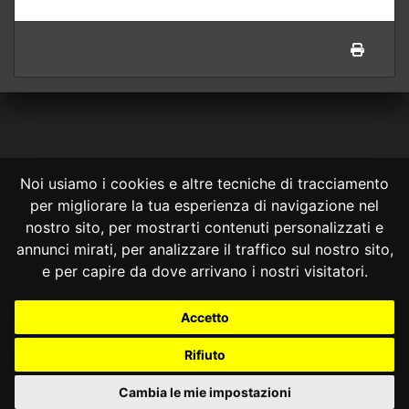
Noi usiamo i cookies e altre tecniche di tracciamento
per migliorare la tua esperienza di navigazione nel
CONSULTA ONLINE DAL 1995 -
NOTE LEGALI
nostro sito, per mostrarti contenuti personalizzati e
annunci mirati, per analizzare il traffico sul nostro sito,
Consulta OnLine non ha prodotto e non è responsabile per i contenuti e
le informazioni legali di siti collegati.
e per capire da dove arrivano i nostri visitatori.
La consultazione di questi o del materiale contenuto nel sito non
costituisce una relazione di consulenza legale.
Accetto
Nessuno deve confidare o agire in base alle informazioni disponibili in
questo sito senza una consulenza legale professionale.
Rifiuto
info@giurcost.org
|
Giurisprudenza Costituzionale
|
Consulta OnLine
|
@giurcost
Cambia le mie impostazioni