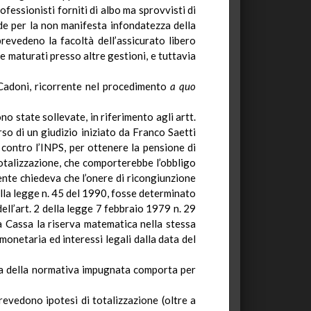
ofessionisti forniti di albo ma sprovvisti di
ude per la non manifesta infondatezza della
prevedeno
la facoltà dell’assicurato libero
 maturati presso altre gestioni, e tuttavia
Cadoni
, ricorrente nel procedimento
a quo
o state sollevate, in riferimento agli artt.
so di un giudizio iniziato da Franco Saetti
e contro l’INPS, per ottenere la pensione di
totalizzazione, che comporterebbe l’obbligo
rente chiedeva che l’onere di ricongiunzione
ella legge n. 45 del 1990, fosse determinato
ell’art. 2 della legge 7 febbraio 1979 n. 29
ta Cassa la riserva matematica nella stessa
onetaria ed interessi legali dalla data del
sa della normativa impugnata comporta per
prevedono ipotesi di totalizzazione (oltre a