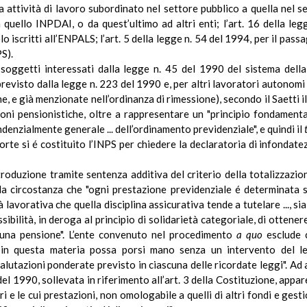
attività di lavoro subordinato nel settore pubblico a quella nel set
quello INPDAI, o da quest’ultimo ad altri enti; l’art. 16 della le
o iscritti all’ENPALS; l’art. 5 della legge n. 54 del 1994, per il passa
PS).
soggetti interessati dalla legge n. 45 del 1990 del sistema dell
previsto dalla legge n. 223 del 1990 e, per altri lavoratori autonomi 
ne, e già menzionate nell’ordinanza di rimessione), secondo il Saetti i
oni pensionistiche, oltre a rappresentare un "principio fondamenta
denzialmente generale ... dell’ordinamento previdenziale", e quindi il
Corte si é costituito l’INPS per chiedere la declaratoria
di
infondatez
troduzione tramite sentenza additiva del criterio della totalizzaz
lla circostanza che "ogni prestazione previdenziale é determinata
tà lavorativa che quella disciplina assicurativa tende a tutelare ..
.,
sia
ossibilità, in deroga al principio di solidarietà categoriale, di ottenere
e una pensione". L’ente convenuto nel procedimento
a quo
esclude c
n questa materia possa porsi mano senza un intervento del legi
alutazioni ponderate previsto in ciascuna delle ricordate leggi". Ad a
el 1990, sollevata in riferimento all’art. 3 della Costituzione, appare
 e le cui prestazioni, non omologabile a quelli di altri fondi e gestion