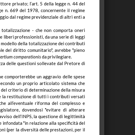
tore privato; l’art. 5 della legge n. 44 del
gge n. 669 del 1978, concernente il regime
ggio dal regime previdenziale di altri enti a
a totalizzazione - che non comporta oneri
e liberi professionisti, da una serie di
leggi
l modello della totalizzazione dei contributi
le del diritto comunitario", avrebbe "pieno
tertium
comparationis
da privilegiare.
za delle questioni sollevate dal Pretore di
ione comporterebbe un aggravio delle spese
 secondo un proprio articolato sistema che
 del criterio di determinazione della misura
 la restituzione di tutti i contributi versati
he all’eventuale riforma del complesso e
slatore, dovendosi "evitare di alterare
vviso dell’INPS, la questione di legittimità
 infondata "in relazione alla specificità del
i (per la diversità delle prestazioni, per il