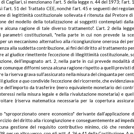
 di Cagliari, si menzionano l’art. 5 della legge n. 44 del 1973; l’art.
ì l’art. 51 del Trattato CEE,
nonchè
l’art. 45 e seguenti del regol
ne di legittimità costituzionale sollevata é ritenuta dal Pretore
e del modello della totalizzazione ai soggetti contemplati dalla d
e alcuna ragione di tale diverso trattamento". L’art.
2
della legge
 parametri costituzionali, "nella parte in cui non prevede la scel
 per un meccanismo alternativo alla ricongiunzione onerosa dei per
enza alla suddetta contribuzione, ai fini del diritto al trattamento pen
 al giudice rimettente l’eccezione
di
illegittimità costituzionale, s
uzione, dell’impugnato art. 2, nella parte in cui prevede modalità d
e comunque difformi senza alcuna ragione rispetto a quelli previsti da
re la riserva grava sull’assicurato nella misura del cinquanta per cent
 il giudice
a quo
condivide l’eccezione del ricorrente, che evidenziava 
te dell’importo da trasferire (mero equivalente monetario dei contri
nteressi nella misura legale e della rivalutazione monetaria) e que
troitare (riserva matematica necessaria per la copertura assicura
 "sproporzionato onere economico" derivante dall’applicazione del
ercizio del diritto alla ricongiunzione e conseguentemente ad impedi
na gestione del requisito contributivo minimo, ciò che rendereb
e 38, per un altro verso, con gli artt. 4, 36 e 41 della Costituzione. A 