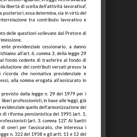
a libertà di scelta dell’attività lavorativa",
 posteriori, essa determina, sia in virtù del
nterrelazione tra contributo lavorativo e
nto delle questioni sollevate dal Pretore di
rimessione.
 ente previdenziale cessionario, a danno
chiamo all’art.
6
, comma 3, della legge 29
 al fondo cedente di trasferire al fondo di
valutazione dei contributi versati presso la
i ricorda che normativa previdenziale e
ssi, alla somma erogata all’assicurato in
 previsto dalla legge n. 29 del 1979 per i
iberi professionisti, in base alle leggi, già
 previdenziale quello dell’armonizzazione dei
 di riforma pensionistica del 1995 (art. 1,
rofessionisti (art. 3, comma 12)".
Al Saetti
di oneri per l’assicurato, che interessa i
legge n. 322 del 1958 e gli artt. 11 e 12 del