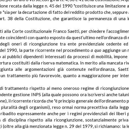
ione recata dalla legge n. 45 del 1990 "costituisce una limitazione all
e "sia per la decurtazione di fatto del reddito prodotto che, seppure a
’art. 38 della Costituzione, che garantisce la permanenza di una i
anti alla Corte costituzionale Franco Saetti, per chiedere l’accoglime
e coincidenti con quanto esposto da quest’ultimo nell’ordinanza di 
egli oneri di ricongiunzione tra ente previdenziale cedente ed
5 del 1990, la parte ricorrente nel procedimento
a quo
aggiunge un ri
 ai pubblici dipendenti interessati da processi di mobilità, impone
pertura costituiti dalla riserva matematica. In merito alla mancata ri
iunta alle argomentazioni già contenute nell’ordinanza, Saett
 un trattamento più favorevole, quanto a maggiorazione per intere
tà di trattamento rispetto al meno oneroso regime di ricongiunzione
dente gestione INPS (alla quale possono ora iscriversi anche taluni l
one), il ricorrente ricorda che "é principio generale dell’ordinamento
 pluralità degli organismi), reso ormai norma precettiva dalla legge
ibadito espressamente anche per i regimi previdenziali dei liberi p
 di disciplina rispetto alla ricongiunzione, sostanzialmente priva 
i (oltre alla già menzionata legge n. 29 del 1979, si richiamano: la 