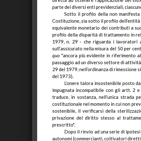
diretta ad ottenere l’applicazione del sis
parte dei diversi enti previdenziali, ciascu
Sotto il profilo della non manifesta
Costituzione, sia sotto il profilo dell’ent
equivalente monetario dei contributi a suo
profilo della disparità di trattamento in r
1979, n. 29 - che riguarda i lavoratori 
sull’assicurato nella misura del 50 per cen
quo
"ancora più evidente in riferimento all
passaggio ad un diverso settore di attività 
29 del 1979, nell’ordinanza di rimessione si
del 1973).
L’onere talora insostenibile posto da
impugnata incompatibile con gli artt.
2
e 
traduce, in sostanza, nell’unica strada pe
costituzionale nel momento in cui non prev
sostenibile, il verificarsi della sterilizz
privazione del diritto stesso al trattam
prescritto".
Dopo il rinvio
ad
una serie di ipotesi 
autonomi (commercianti, coltivatori diretti