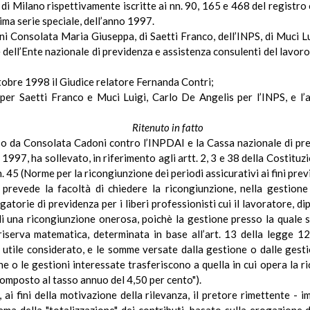
i Milano rispettivamente iscritte ai
nn
. 90, 165 e 468 del registro
rima serie speciale, dell’anno 1997.
ni
Consolata Maria Giuseppa, di Saetti Franco, dell’INPS, di
Muci
Lu
e dell’Ente nazionale di previdenza e assistenza consulenti del lavoro
tobre 1998 il Giudice relatore Fernanda Contri;
per Saetti Franco e
Muci
Luigi, Carlo De Angelis per l’INPS, e l
Ritenuto in fatto
sso da Consolata
Cadoni
contro l’INPDAI e la Cassa nazionale di pre
o
1997, ha
sollevato,
in
riferimento agli artt. 2, 3 e 38 della Costituz
. 45 (Norme per la ricongiunzione dei periodi assicurativi ai fini previd
revede la facoltà di chiedere la ricongiunzione, nella gestione d
torie di previdenza per i liberi professionisti cui il lavoratore, d
 di una ricongiunzione onerosa,
poichè
la gestione presso la quale 
 riserva matematica, determinata in base all’art. 13 della legge 1
o utile considerato, e le somme versate dalla gestione o dalle ges
estione o le gestioni interessate trasferiscono a quella in cui opera l
composto al tasso annuo del 4,50 per cento").
ai fini della motivazione della rilevanza, il pretore rimettente -
i