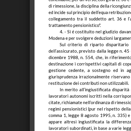
di rimessione, la disciplina della ricongiunz
ed
incide sul principio dell’equa retribuzion
collegamento tra il suddetto art. 36 e l
trattamento pensionistico".
4. - Si é costituito nel giudizio dav
Modena e per svolgere deduzioni largament
Sul criterio di riparto
disparitario
d
dell’assicurato, previsto dalla legge n. 4
dicembre 1988, n. 554, che, in riferimento
destinazione i corrispettivi capitali di co
gestione cedente, a sostegno
ed
in agg
giurisprudenza irrazionalmente riservano
restituzione dei contributi non utilizzabili.
In merito all’ingiustificata dispari
lavoratori autonomi iscritti nella corrispon
citate, richiamate nell’ordinanza di rimessi
regimi
pensionistici
(pur nel rispetto della
comma 1, legge 8 agosto 1995, n. 335) e r
appare altresì ingiustificata
la differenza
lavoratori subordinati, in base a varie legg