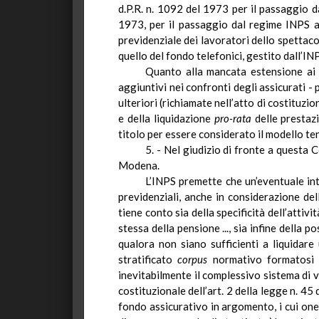
d.P.R.
n. 1092 del 1973 per il passaggio da 
1973, per il passaggio dal regime INPS a 
previdenziale dei lavoratori dello spettacol
quello del fondo telefonici, gestito dall’IN
Quanto alla mancata estensione ai 
aggiuntivi nei confronti degli assicurati - 
ulteriori
(richiamate nell’atto di costituzio
e della liquidazione
pro-rata
delle prestazi
titolo per essere considerato il modello ten
5. - Nel giudizio di fronte a questa 
Modena.
L’INPS premette che un’eventuale in
previdenziali, anche in considerazione de
tiene conto sia della specificità dell’attivi
stessa della pensione ..., sia infine della p
qualora non siano sufficienti a liquidar
stratificato
corpus
normativo formatosi i
inevitabilmente il complessivo sistema di v
costituzionale dell’art.
2
della legge n. 45 d
fondo assicurativo in argomento, i cui oneri