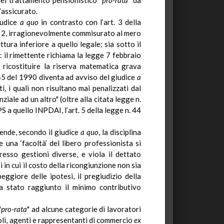
del trattamento pensionistico "
pro-rata
" da
’assicurato.
iudice
a quo
in contrasto con l’art.
3
della
rt. 2, irragionevolmente commisurato al mero
ura inferiore a quello legale; sia sotto il
: il rimettente richiama la legge 7 febbraio
 ricostituire la riserva matematica grava
. 45 del 1990 diventa ad avviso del giudice
a
, i quali non risultano mai penalizzati dal
iale ad un altro" (oltre alla citata legge n.
S a quello INPDAI, l’art. 5 della legge n. 44
rende, secondo il giudice
a quo
, la disciplina
 una ‘facoltà’ del libero professionista si
presso gestioni diverse, e viola il dettato
i in cui il costo della ricongiunzione non sia
peggiore delle ipotesi, il pregiudizio della
ia stato raggiunto il minimo contributivo
"
pro-rata
" ad alcune categorie di lavoratori
oli, agenti e rappresentanti di commercio
ex