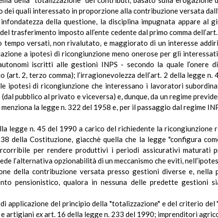
tema della "totalizzazione" dei contributi, basato sulla erogazione 
no dei quali interessato in proporzione alla contribuzione versata dall
 infondatezza della questione, la disciplina impugnata appare al g
ità del trasferimento imposto all’ente cedente dal primo comma dell’a
 tempo versati, non rivalutato, e maggiorato di un interesse addiritt
elazione a ipotesi di ricongiunzione meno onerose per gli interessati
autonomi iscritti alle gestioni INPS - secondo la quale l’onere di
to (art. 2, terzo comma); l’irragionevolezza dell’art. 2 della legge n
e ipotesi di ricongiunzione che interessano i lavoratori subordinati
(dal pubblico al privato e viceversa) e, dunque, da un regime previdenz
 menziona la legge n. 322 del 1958 e, per il passaggio dal regime INP
lla legge n. 45 del
1990 a
carico del richiedente la ricongiunzione 
38 della Costituzione,
giacchè
quella che la legge "configura come
rcorribile per rendere produttivi i periodi assicurativi maturati 
ede l’alternativa
opzionabilità
di un meccanismo che eviti, nell’ipotes
azione della contribuzione versata presso gestioni diverse e, nella 
ento pensionistico, qualora in nessuna delle predette gestioni s
di applicazione del principio della "totalizzazione" e del criterio del 
 e artigiani
ex
art. 16 della legge n. 233 del 1990; imprenditori agric