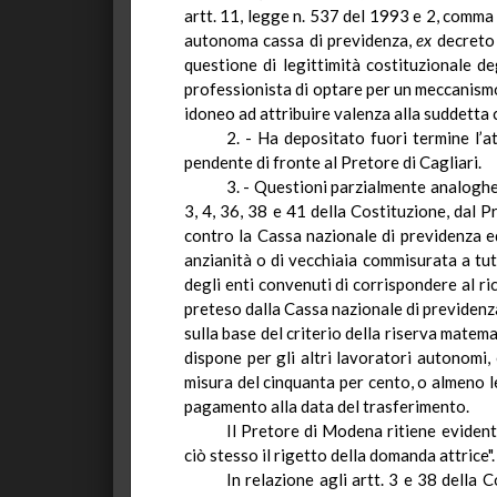
artt. 11, legge n. 537 del 1993 e 2, comma 2
autonoma cassa di previdenza,
ex
decreto 
questione di legittimità costituzionale de
professionista di optare per un meccanismo
idoneo ad attribuire valenza alla suddetta c
2. - Ha depositato fuori termine l’
pendente di fronte al Pretore di Cagliari.
3. - Questioni parzialmente analoghe 
3, 4, 36, 38 e 41 della Costituzione, dal 
contro la Cassa nazionale di previdenza ed 
anzianità o di vecchiaia commisurata a tut
degli enti convenuti di corrispondere al ric
preteso dalla Cassa nazionale di previden
sulla base del criterio della riserva matem
dispone per gli altri lavoratori autonomi,
misura del cinquanta per cento, o almeno l
pagamento alla data del trasferimento.
Il Pretore di Modena ritiene evidente
ciò stesso il rigetto della domanda attrice".
In relazione agli
artt. 3 e 38 della C