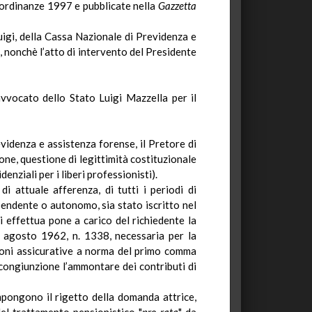
 ordinanze 1997 e pubblicate nella
Gazzetta
igi, della Cassa Nazionale di Previdenza e
,
nonchè
l’atto
di
intervento del Presidente
’avvocato dello Stato Luigi
Mazzella
per il
videnza e assistenza forense, il Pretore di
ione, questione di legittimità costituzionale
enziali per i liberi professionisti).
i attuale afferenza, di tutti i periodi di
ipendente o autonomo, sia stato iscritto nel
si
effettua
pone a carico del richiedente la
2 agosto 1962, n. 1338, necessaria per la
tioni assicurative a norma del primo comma
a ricongiunzione l’ammontare dei contributi di
mpongono
il rigetto della domanda attrice,