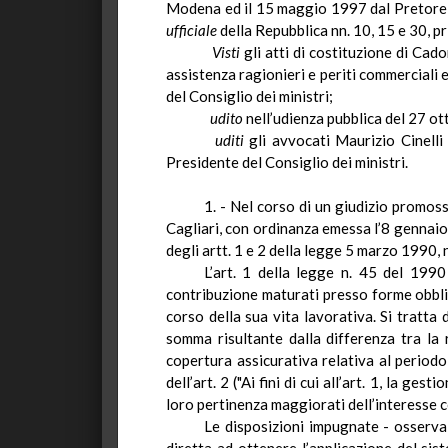
Modena ed il 15 maggio 1997 dal Pretore d
ufficiale
della Repubblica
nn
. 10, 15 e 30, p
Visti
gli atti di costituzione di
Cado
assistenza ragionieri e periti commerciali 
del Consiglio dei ministri;
udito
nell’udienza pubblica del 27 ot
uditi
gli avvocati Maurizio
Cinelli
Presidente del Consiglio dei ministri.
1. - Nel corso di un giudizio promo
Cagliari, con ordinanza emessa l’8 gennai
degli artt. 1 e 2 della legge 5 marzo 1990, n
L’art.
1
della legge n. 45 del 1990 p
contribuzione maturati presso forme obbliga
corso della sua vita lavorativa. Si tratta
somma risultante dalla differenza tra la
copertura assicurativa relativa al period
dell’art. 2 ("Ai fini di cui all’art. 1, la g
loro pertinenza maggiorati dell’interesse 
Le disposizioni impugnate - osserva, 