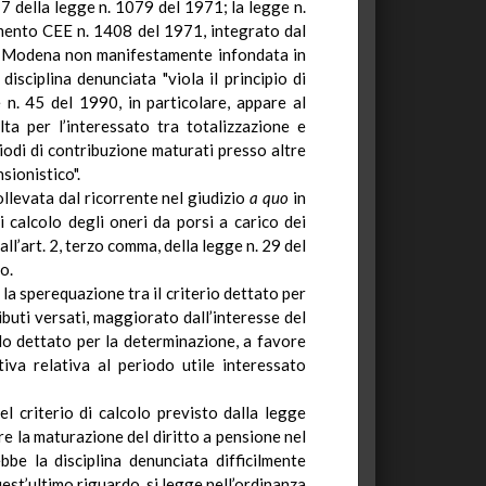
 17 della legge n. 1079 del 1971; la legge n.
amento CEE n. 1408 del 1971, integrato dal
 di Modena non manifestamente infondata in
isciplina denunciata "viola il principio di
 n. 45 del
1990, in
particolare, appare al
ta per l’interessato tra totalizzazione e
iodi di contribuzione maturati presso altre
sionistico".
ollevata dal ricorrente nel giudizio
a quo
in
i calcolo degli oneri da porsi a carico dei
ll’art. 2, terzo comma, della legge n. 29 del
o.
la sperequazione tra il criterio dettato per
buti versati,
maggiorato
dall’interesse del
llo dettato per la determinazione, a favore
tiva relativa al periodo utile interessato
 criterio di calcolo previsto dalla legge
re la maturazione del diritto a pensione nel
be la disciplina denunciata difficilmente
quest’ultimo riguardo, si legge nell’ordinanza