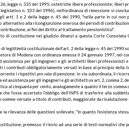
6, legge n. 335 del 1995; ostetriche libere professioniste; liberi pr
legislativo n. 103 del 1996), nell’ordinanza di rimessione si concl
gli artt. 1 e 2 della legge n. 45 del 1990, "nella parte in cui non
 alternativo alla ricongiunzione onerosa dei periodi di contribuzione
ontribuzione, ai fini del diritto al trattamento pensionistico".
atto di costituzione nel giudizio dinanzi a questa Corte Consolata
di legittimità costituzionale dell’art.
2
della legge n. 45 del 1990 son
Pretore di Modena con ordinanza emessa il 24 gennaio 1997, nel cor
assistenza per gli ingegneri e gli architetti liberi professionisti 
ti i contributi obbligatoriamente versati in base al principio della 
orrente i rispettivi
pro-rata
di pensione. In via subordinata, il ricor
za
ed
assistenza per gli ingegneri e gli architetti
ex
art. 2, comma 2, d
atica al cinquanta per cento, analogamente a quanto il terzo comma d
 e che fosse accertato l’obbligo dell’INPS di trasferire alla suddet
e somme versate a titolo di contributi, maggiorate da rivalutazione m
 la rilevanza delle questioni sollevate, "
in quanto
l’esistenza stes
ostituzione, premesso il rinvio ad una serie di testi normativi che 