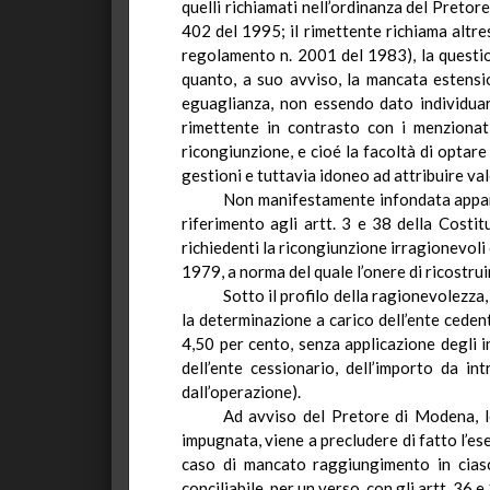
quelli richiamati nell’ordinanza del Pretore
402 del 1995; il rimettente richiama altres
regolamento n. 2001 del 1983), la questio
quanto, a suo avviso, la mancata estension
eguaglianza, non essendo dato individuar
rimettente in contrasto con i menzionati
ricongiunzione, e
cioé
la facoltà di optare
gestioni e tuttavia idoneo ad attribuire val
Non manifestamente infondata appare
riferimento agli artt. 3 e 38 della Costit
richiedenti la ricongiunzione irragionevoli 
1979, a
norma del quale l’onere di ricostrui
Sotto il profilo della ragionevolezza,
la determinazione a carico dell’ente ceden
4,50 per cento, senza applicazione degli i
dell’ente cessionario, dell’importo da in
dall’operazione).
Ad avviso del Pretore di Modena, lo
impugnata, viene a precludere
di fatto
l’es
caso di mancato raggiungimento in ciascu
conciliabile, per un verso, con gli artt. 36 