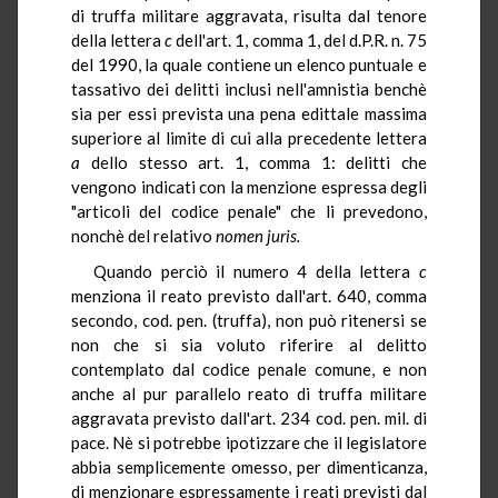
di truffa militare aggravata, risulta dal tenore
della lettera
c
dell'art. 1, comma 1, del d.P.R. n. 75
del 1990, la quale contiene un elenco puntuale e
tassativo dei delitti inclusi nell'amnistia benchè
sia per essi prevista una pena edittale massima
superiore al limite di cui alla precedente lettera
a
dello stesso art. 1, comma 1: delitti che
vengono indicati con la menzione espressa degli
"articoli del codice penale" che li prevedono,
nonchè del relativo
nomen
juris.
Quando perciò il numero 4 della lettera
c
menziona il reato previsto dall'art. 640, comma
secondo, cod. pen. (truffa), non può ritenersi se
non che si sia voluto riferire al delitto
contemplato dal codice penale comune, e non
anche al pur parallelo reato di truffa militare
aggravata previsto dall'art. 234 cod. pen. mil. di
pace. Nè si potrebbe ipotizzare che il legislatore
abbia semplicemente omesso, per dimenticanza,
di menzionare espressamente i reati previsti dal