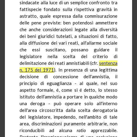
sindacate alla luce di un semplice confronto tra
fattispecie fondato sulla rispettiva gravità in
astratto, quale espressa dalla commisurazione
delle pene previste: ben potendosi ammettere
che anche considerazioni legate alla diversità
dei beni giuridici tutelati, a situazioni di fatto,
alla diffusione dei vari reati, all'allarme sociale
che essi suscitano, possano guidare il
legislatore nella scelta del criterio di
delimitazione dei reati amnistiabili (cfr.
sentenza
n. 175 del 1971
). In presenza di una legittima
decisione di concessione dell'amnistia, il
principio di eguaglianza - al quale, nel suo
aspetto formale, é, come si é detto, lo stesso
istituto dell'amnistia a portare in qualche modo
una deroga - può operare solo all'interno
dell'area circoscritta dalla scelta derogatoria
del legislatore, impedendo, nell'ambito di tale
area, discriminazioni puramente arbitrarie, non
riconducibili ad alcuna
ratio
apprezzabile.
Pertanto l'irragionevolezza di una esclusione