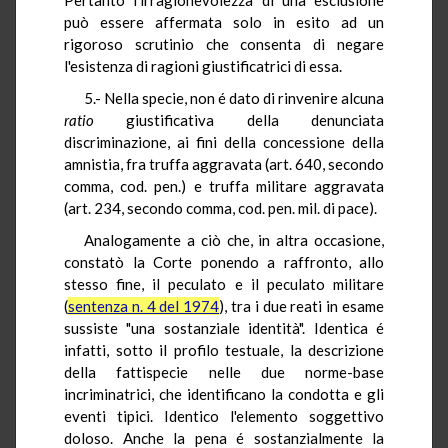
può essere affermata solo in esito ad un
rigoroso scrutinio che consenta di negare
l'esistenza di ragioni giustificatrici di essa.
5.- Nella specie, non é dato di rinvenire alcuna
ratio
giustificativa della denunciata
discriminazione, ai fini della concessione della
amnistia, fra truffa aggravata (art. 640, secondo
comma, cod. pen.) e truffa militare aggravata
(art. 234, secondo comma, cod. pen. mil. di pace).
Analogamente a ciò che, in altra occasione,
constatò la Corte ponendo a raffronto, allo
stesso fine, il peculato e il peculato militare
(
sentenza n. 4 del 1974
), tra i due reati in esame
sussiste "una sostanziale identità". Identica é
infatti, sotto il profilo testuale, la descrizione
della fattispecie nelle due norme-base
incriminatrici, che identificano la condotta e gli
eventi tipici. Identico l'elemento soggettivo
doloso. Anche la pena é sostanzialmente la