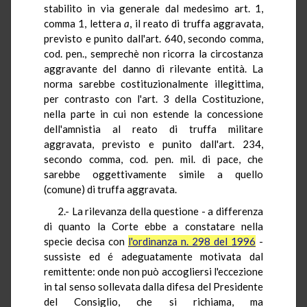
stabilito in via generale dal medesimo art. 1,
comma 1, lettera
a
, il reato di truffa aggravata,
previsto e punito dall'art. 640, secondo comma,
cod. pen., semprechè non ricorra la circostanza
aggravante del danno di rilevante entità. La
norma sarebbe costituzionalmente illegittima,
per contrasto con l'art. 3 della Costituzione,
nella parte in cui non estende la concessione
dell'amnistia al reato di truffa militare
aggravata, previsto e punito dall'art. 234,
secondo comma, cod. pen. mil. di pace, che
sarebbe oggettivamente simile a quello
(comune) di truffa aggravata.
2.- La rilevanza della questione - a differenza
di quanto la Corte ebbe a constatare nella
specie decisa con
l'ordinanza n. 298 del 1996
-
sussiste ed é adeguatamente motivata dal
remittente: onde non può accogliersi l'eccezione
in tal senso sollevata dalla difesa del Presidente
del Consiglio, che si richiama, ma