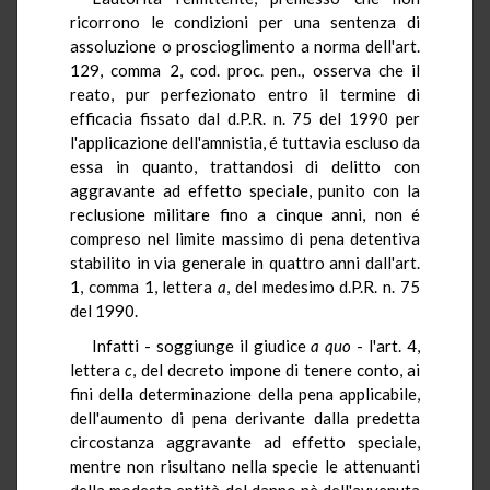
ricorrono le condizioni per una sentenza di
assoluzione o proscioglimento a norma dell'art.
129, comma 2, cod. proc. pen., osserva che il
reato, pur perfezionato entro il termine di
efficacia fissato dal d.P.R. n. 75 del 1990 per
l'applicazione dell'amnistia, é tuttavia escluso da
essa in quanto, trattandosi di delitto con
aggravante ad effetto speciale, punito con la
reclusione militare fino a cinque anni, non é
compreso nel limite massimo di pena detentiva
stabilito in via generale in quattro anni dall'art.
1, comma 1, lettera
a
, del medesimo d.P.R. n. 75
del 1990.
Infatti - soggiunge il giudice
a quo
- l'art. 4,
lettera
c
, del decreto impone di tenere conto, ai
fini della determinazione della pena applicabile,
dell'aumento di pena derivante dalla predetta
circostanza aggravante ad effetto speciale,
mentre non risultano nella specie le attenuanti
della modesta entità del danno nè dell'avvenuta