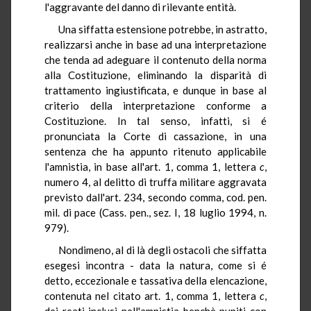
l'aggravante del danno di rilevante entità.
Una siffatta estensione potrebbe, in astratto,
realizzarsi anche in base ad una interpretazione
che tenda ad adeguare il contenuto della norma
alla Costituzione, eliminando la disparità di
trattamento ingiustificata, e dunque in base al
criterio della interpretazione conforme a
Costituzione. In tal senso, infatti, si é
pronunciata la Corte di cassazione, in una
sentenza che ha appunto ritenuto applicabile
l'amnistia, in base all'art. 1, comma 1, lettera
c
,
numero 4, al delitto di truffa militare aggravata
previsto dall'art. 234, secondo comma, cod. pen.
mil. di pace (Cass. pen., sez. I, 18 luglio 1994, n.
979).
Nondimeno, al di là degli ostacoli che siffatta
esegesi incontra - data la natura, come si é
detto, eccezionale e tassativa della elencazione,
contenuta nel citato art. 1, comma 1, lettera
c
,
dei reati inclusi nell'amnistia benchè puniti con